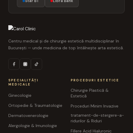
Star BT
Libra Bank
Centru medical și de chirurgie estetică multidisciplinar în
București — unde medicina de top întâlnește arta estetică.
SPECIALITĂȚI
PROCEDURI ESTETICE
MEDICALE
Chirurgie Plastică &
Ginecologie
Estetică
Ortopedie & Traumatologie
Proceduri Minim Invazive
tratament-de-stergere-a-
Dermatovenerologie
ridurilor & Riduri
Alergologie & Imunologie
Fillere Acid Hialuronic