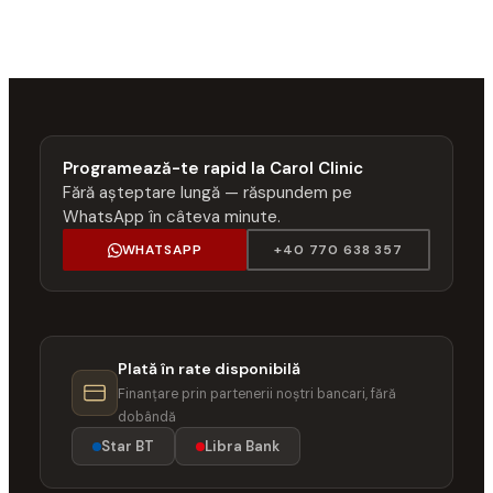
Programează-te rapid la Carol Clinic
Fără așteptare lungă — răspundem pe
WhatsApp în câteva minute.
WHATSAPP
+40 770 638 357
Plată în rate disponibilă
Finanțare prin partenerii noștri bancari, fără
dobândă
Star BT
Libra Bank