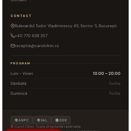
CONTACT
Bulevardul Tudor Vladimirescu 45, Sector 5, București
+40 770 638 357
receptie@carolclinic.ro
PROGRAM
Luni – Vineri
10:00 – 20:00
Sâmbătă
Închis
Duminică
Închis
ANPC
SAL
ODR
©
Carol Clinic. Toate drepturile rezervate.