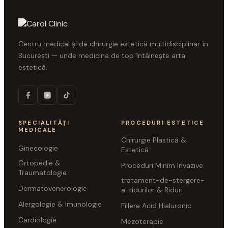
Centru medical și de chirurgie estetică multidisciplinar în
București — unde medicina de top întâlnește arta
estetică.
SPECIALITĂȚI
PROCEDURI ESTETICE
MEDICALE
Chirurgie Plastică &
Ginecologie
Estetică
Ortopedie &
Proceduri Minim Invazive
Traumatologie
tratament-de-stergere-
Dermatovenerologie
a-ridurilor & Riduri
Alergologie & Imunologie
Fillere Acid Hialuronic
Cardiologie
Mezoterapie