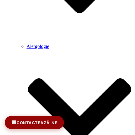
Alergologie
CONTACTEAZĂ-NE
Sună acum
+40 371 71 61 61