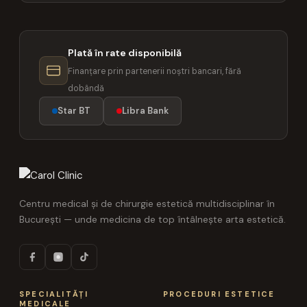
Plată în rate disponibilă
Finanțare prin partenerii noștri bancari, fără
dobândă
Star BT
Libra Bank
Centru medical și de chirurgie estetică multidisciplinar în
București — unde medicina de top întâlnește arta estetică.
SPECIALITĂȚI
PROCEDURI ESTETICE
MEDICALE