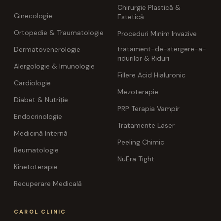
Chirurgie Plastică &
Ginecologie
Estetică
Ortopedie & Traumatologie
Proceduri Minim Invazive
tratament-de-stergere-a-
Dermatovenerologie
ridurilor & Riduri
Alergologie & Imunologie
Fillere Acid Hialuronic
Cardiologie
Mezoterapie
Diabet & Nutriție
PRP Terapia Vampir
Endocrinologie
Tratamente Laser
Medicină Internă
Peeling Chimic
Reumatologie
NuEra Tight
Kinetoterapie
Recuperare Medicală
CAROL CLINIC