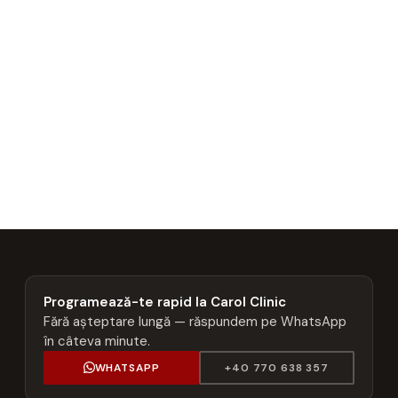
Programează-te rapid la Carol Clinic
Fără așteptare lungă — răspundem pe WhatsApp
în câteva minute.
WHATSAPP
+40 770 638 357