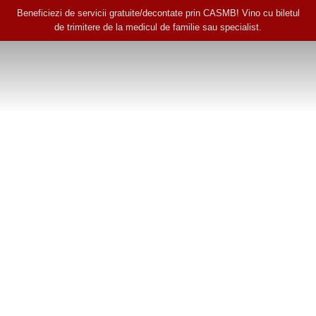
Beneficiezi de servicii gratuite/decontate prin CASMB! Vino cu biletul
de trimitere de la medicul de familie sau specialist.