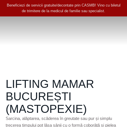
Beneficiezi de servicii gratuite/decontate prin CASMB! Vino cu biletul
de trimitere de la medicul de familie sau specialist.
LIFTING MAMAR
BUCUREȘTI
(MASTOPEXIE)
Sarcina, alăptarea, scăderea în greutate sau pur și simplu
trecerea timpului pot lăsa sânii cu o formă coborâtă și pielea