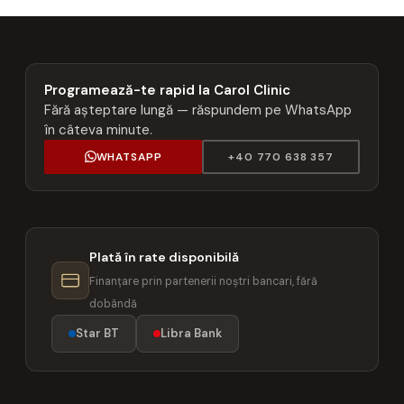
Programează-te rapid la Carol Clinic
Fără așteptare lungă — răspundem pe WhatsApp
în câteva minute.
WHATSAPP
+40 770 638 357
Plată în rate disponibilă
Finanțare prin partenerii noștri bancari, fără
dobândă
Star BT
Libra Bank