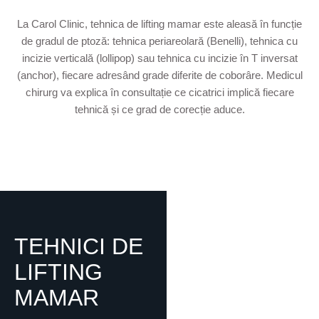
La Carol Clinic, tehnica de lifting mamar este aleasă în funcție
de gradul de ptoză: tehnica periareolară (Benelli), tehnica cu
incizie verticală (lollipop) sau tehnica cu incizie în T inversat
(anchor), fiecare adresând grade diferite de coborâre. Medicul
chirurg va explica în consultație ce cicatrici implică fiecare
tehnică și ce grad de corecție aduce.
TEHNICI DE
LIFTING
MAMAR