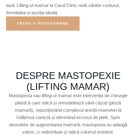
laxă. Lifting-ul mamar la Carol Clinic redă sânilor conturul,
fermitatea și poziția ideală.
VREAU O PROGRAMARE
DESPRE MASTOPEXIE
(LIFTING MAMAR)
Mastopexia sau lifting-ul mamar este intervenția de chirurgie
plastică care ridică și remodelează sânii căzuți (ptoză
mamară), repoziționând complexul areolă-mamelon la
înălțimea corectă și eliminând excesul de piele. Spre
deosebire de augmentarea mamară, mastopexia nu adaugă
volum, ci redistribuie și ridică volumul existent.