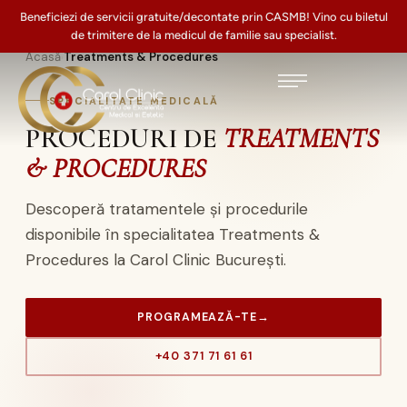
Beneficiezi de servicii gratuite/decontate prin CASMB! Vino cu biletul
de trimitere de la medicul de familie sau specialist.
Acasă
Treatments & Procedures
›
SPECIALITATE MEDICALĂ
PROCEDURI DE
TREATMENTS
& PROCEDURES
Descoperă tratamentele și procedurile
disponibile în specialitatea Treatments &
Procedures la Carol Clinic București.
PROGRAMEAZĂ-TE
→
+40 371 71 61 61