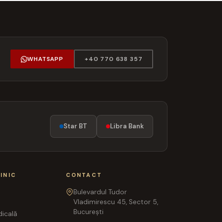
WHATSAPP
+40 770 638 357
Star BT
Libra Bank
INIC
CONTACT
Bulevardul Tudor
Vladimirescu 45, Sector 5,
București
icală