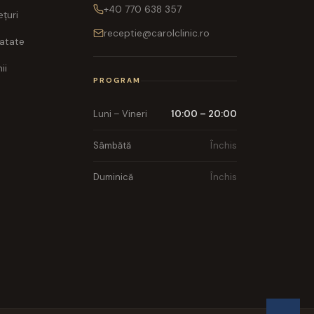
+40 770 638 357
ețuri
receptie@carolclinic.ro
ratate
ii
PROGRAM
Luni – Vineri
10:00 – 20:00
Sâmbătă
Închis
Duminică
Închis