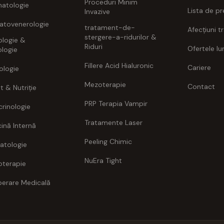
Proceduri Minim
atologie
Lista de pr
Invazive
atovenerologie
tratament-de-
Afecțiuni t
stergere-a-ridurilor &
ologie &
Riduri
Ofertele lun
logie
Fillere Acid Hialuronic
Cariere
ologie
Mezoterapie
Contact
t & Nutriție
PRP Terapia Vampir
rinologie
Tratamente Laser
ină Internă
Peeling Chimic
atologie
NuEra Tight
oterapie
erare Medicală