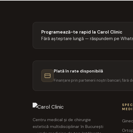
Programează-te rapid la Carol Clinic
Fără așteptare lungă — răspundem pe Whats
Plată în rate disponibilă
Finanțare prin partenerii noștri bancari, fără
SPEC
MED
Centru medical și de chirurgie
Ginec
estetică multidisciplinar în București
Orto