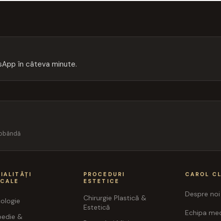
App în câteva minute.
 dobândă
IALITĂȚI
PROCEDURI
CAROL CL
ICALE
ESTETICE
Despre noi
Chirurgie Plastică &
ologie
Estetică
Echipa med
pedie &