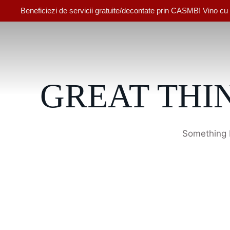
Beneficiezi de servicii gratuite/decontate prin CASMB! Vino cu bi
GREAT THI
Something b