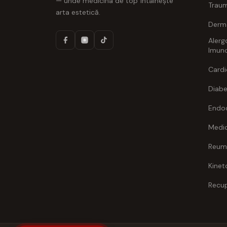
— unde medicina de top întâlnește
Traum
arta estetică.
Derm
Alerg
Imuno
Cardi
Diabe
Endoc
Medic
Reum
Kinet
Recup