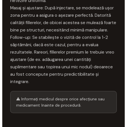
netezire uniformă.
Masaj și ajustare: După injectare, se modelează ușor
zona pentru a asigura o așezare perfectă. Datorită
calității fillerelor, de obicei acestea se mulează foarte
bine pe structuri, necesitând minimă manipulare.
Follow-up: Se stabilește o vizită de control la 1-2
săptămâni, dacă este cazul, pentru a evalua
rezultatele. Rareori, fillerelor premium le trebuie vreo
ajustare (de ex. adăugarea unei cantități
suplimentare sau topirea unui mic nodul) deoarece
au fost concepute pentru predictibilitate și
integrare.
⚠ Informați medicul despre orice afecțiune sau
medicament înainte de procedură.