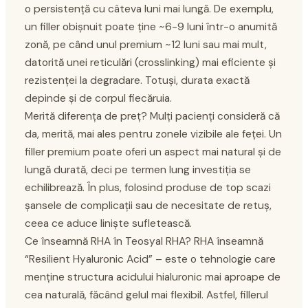
o persistență cu câteva luni mai lungă. De exemplu,
un filler obișnuit poate ține ~6-9 luni într-o anumită
zonă, pe când unul premium ~12 luni sau mai mult,
datorită unei reticulări (crosslinking) mai eficiente și
rezistenței la degradare. Totuși, durata exactă
depinde și de corpul fiecăruia.
Merită diferența de preț? Mulți pacienți consideră că
da, merită, mai ales pentru zonele vizibile ale feței. Un
filler premium poate oferi un aspect mai natural și de
lungă durată, deci pe termen lung investiția se
echilibrează. În plus, folosind produse de top scazi
șansele de complicații sau de necesitate de retuș,
ceea ce aduce liniște sufletească.
Ce înseamnă RHA în Teosyal RHA? RHA înseamnă
“Resilient Hyaluronic Acid” – este o tehnologie care
menține structura acidului hialuronic mai aproape de
cea naturală, făcând gelul mai flexibil. Astfel, fillerul