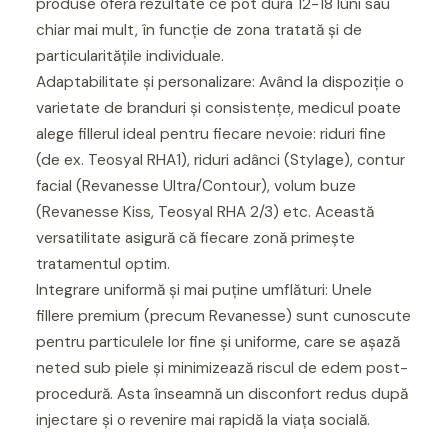
produse oferă rezultate ce pot dura 12-18 luni sau
chiar mai mult, în funcție de zona tratată și de
particularitățile individuale.
Adaptabilitate și personalizare: Având la dispoziție o
varietate de branduri și consistențe, medicul poate
alege fillerul ideal pentru fiecare nevoie: riduri fine
(de ex. Teosyal RHA1), riduri adânci (Stylage), contur
facial (Revanesse Ultra/Contour), volum buze
(Revanesse Kiss, Teosyal RHA 2/3) etc. Această
versatilitate asigură că fiecare zonă primește
tratamentul optim.
Integrare uniformă și mai puține umflături: Unele
fillere premium (precum Revanesse) sunt cunoscute
pentru particulele lor fine și uniforme, care se așază
neted sub piele și minimizează riscul de edem post-
procedură. Asta înseamnă un disconfort redus după
injectare și o revenire mai rapidă la viața socială.