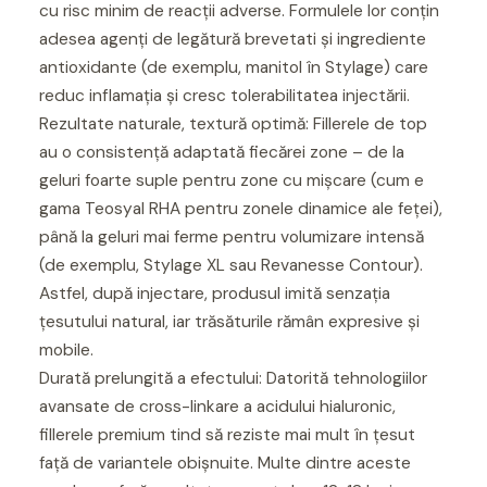
cu risc minim de reacții adverse. Formulele lor conțin
adesea agenți de legătură brevetati și ingrediente
antioxidante (de exemplu, manitol în Stylage) care
reduc inflamația și cresc tolerabilitatea injectării.
Rezultate naturale, textură optimă: Fillerele de top
au o consistență adaptată fiecărei zone – de la
geluri foarte suple pentru zone cu mișcare (cum e
gama Teosyal RHA pentru zonele dinamice ale feței),
până la geluri mai ferme pentru volumizare intensă
(de exemplu, Stylage XL sau Revanesse Contour).
Astfel, după injectare, produsul imită senzația
țesutului natural, iar trăsăturile rămân expresive și
mobile.
Durată prelungită a efectului: Datorită tehnologiilor
avansate de cross-linkare a acidului hialuronic,
fillerele premium tind să reziste mai mult în țesut
față de variantele obișnuite. Multe dintre aceste