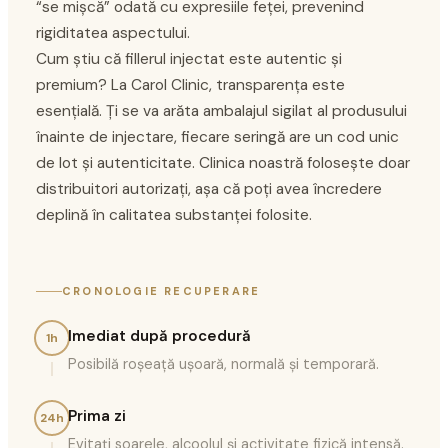
“se mișcă” odată cu expresiile feței, prevenind
rigiditatea aspectului.
Cum știu că fillerul injectat este autentic și
premium? La Carol Clinic, transparența este
esențială. Ți se va arăta ambalajul sigilat al produsului
înainte de injectare, fiecare seringă are un cod unic
de lot și autenticitate. Clinica noastră folosește doar
distribuitori autorizați, așa că poți avea încredere
deplină în calitatea substanței folosite.
CRONOLOGIE RECUPERARE
Imediat după procedură
1h
Posibilă roșeață ușoară, normală și temporară.
Prima zi
24h
Evitați soarele, alcoolul și activitate fizică intensă.