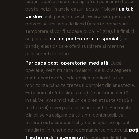
subțiri. După suturare, se aplică un pansament steril
peste incizii. În unele cazuri, poate fi plasat
un tub
de dren
sub piele, la nivelul fiecărui sân, pentru a
preveni acumularea de lichid (aceste drene sunt
temporare și vor fi scoase după 1-2 zile). La final, ți
se pune un
sutien post-operator special
(sau
bandaj elastic) care oferă susținere și menține
pansamentele în loc.
Perioada post-operatorie imediată:
După
operație, vei fi mutată în salonul de supraveghere
post-anestezică, unde echipa medicală te va
monitoriza până te trezești complet din anestezie.
Este normal să te simți amețită sau somnolentă
inițial. Vei avea mici tuburi de dren atașate (dacă a
fost cazul) și vei purta sutienul elastic. Personalul
clinicii se va asigura că te simți confortabil, că
durerea este sub control și că nu apar complicații
imediate. În funcție de recomandarea medicului,
poți
fi externată în aceeași zi
(procedura de lifting