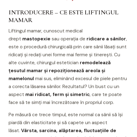
INTRODUCERE – CE ESTE LIFTINGUL
MAMAR
Liftingul mamar, cunoscut medical
drept
mastopexie
sau operația de
ridicare a sânilor
,
este o procedură chirurgicală prin care sânii lăsați sunt
ridicați și redați unei forme mai ferme și tinerești. Cu
alte cuvinte, chirurgul estetician
remodelează
țesutul mamar și repoziționează areola și
mamelonul
mai sus, eliminând excesul de piele pentru
a corecta lăsarea sânilor. Rezultatul? Un bust cu un
aspect
mai ridicat, ferm și simetric
, care te poate
face să te simți mai încrezătoare în propriul corp.
Pe măsură ce trece timpul, este normal ca sânii să își
piardă din elasticitate și să capete un aspect
lăsat.
Vârsta, sarcina, alăptarea, fluctuațiile de