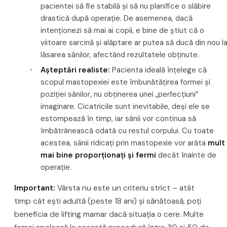
pacientei să fie stabilă și să nu planifice o slăbire
drastică după operație. De asemenea, dacă
intenționezi să mai ai copii, e bine de știut că o
viitoare sarcină și alăptare ar putea să ducă din nou l
lăsarea sânilor, afectând rezultatele obținute.
Așteptări realiste:
Pacienta ideală înțelege că
scopul mastopexiei este îmbunătățirea formei și
poziției sânilor, nu obținerea unei „perfecțiuni”
imaginare. Cicatricile sunt inevitabile, deși ele se
estompează în timp, iar sânii vor continua să
îmbătrânească odată cu restul corpului. Cu toate
acestea, sânii ridicați prin mastopexie vor arăta
mult
mai bine proporționați și fermi
decât înainte de
operație.
Important:
Vârsta nu este un criteriu strict – atât
timp cât ești adultă (peste 18 ani) și sănătoasă, poți
beneficia de lifting mamar dacă situația o cere. Multe