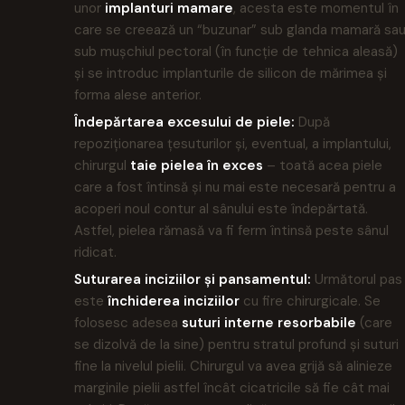
unor
implanturi mamare
, acesta este momentul în
care se creează un “buzunar” sub glanda mamară sa
sub mușchiul pectoral (în funcție de tehnica aleasă)
și se introduc implanturile de silicon de mărimea și
forma alese anterior.
Îndepărtarea excesului de piele:
După
repoziționarea țesuturilor și, eventual, a implantului,
chirurgul
taie pielea în exces
– toată acea piele
care a fost întinsă și nu mai este necesară pentru a
acoperi noul contur al sânului este îndepărtată.
Astfel, pielea rămasă va fi ferm întinsă peste sânul
ridicat.
Suturarea inciziilor și pansamentul:
Următorul pas
este
închiderea inciziilor
cu fire chirurgicale. Se
folosesc adesea
suturi interne resorbabile
(care
se dizolvă de la sine) pentru stratul profund și suturi
fine la nivelul pielii. Chirurgul va avea grijă să alinieze
marginile pielii astfel încât cicatricile să fie cât mai