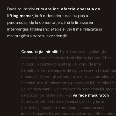
MAMAR PAS CU PAS
Dacă te întrebi
cum are loc, efectiv, operația de
lifting mamar
, iată o descriere pas cu pas a
parcursului, de la consultație până la finalizarea
intervenției. Înțelegând etapele, vei fi mai relaxată și
mai pregătită pentru experiență:
Consultația inițială:
Totul începe cu o discuție
detaliată între tine și medicul chirurg la Carol Clinic.
În cadrul acestei consultații, vei vorbi despre
nemulțumirile tale legate de sâni, despre istoricul tău
medical (intervenții anterioare, eventuale probleme
de sănătate, medicamente pe care le iei). Medicul îți
va examina sânii – va nota poziția mamelonului, gradu
de ptoză, calitatea pielii – și
va face măsurători
.
Împreună, veți stabili ce tehnică de lifting este
potrivită și dacă este necesară asocierea unui
implant mamar. De asemenea, vei putea adresa orice