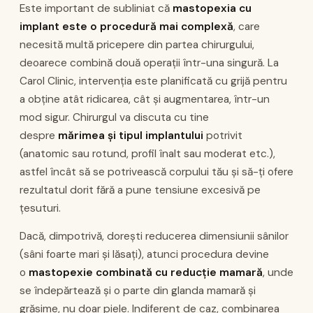
Este important de subliniat că
mastopexia cu
implant este o procedură mai complexă
, care
necesită multă pricepere din partea chirurgului,
deoarece combină două operații într-una singură. La
Carol Clinic, intervenția este planificată cu grijă pentru
a obține atât ridicarea, cât și augmentarea, într-un
mod sigur. Chirurgul va discuta cu tine
despre
mărimea și tipul implantului
potrivit
(anatomic sau rotund, profil înalt sau moderat etc.),
astfel încât să se potrivească corpului tău și să-ți ofere
rezultatul dorit fără a pune tensiune excesivă pe
țesuturi.
Dacă, dimpotrivă, dorești reducerea dimensiunii sânilor
(sâni foarte mari și lăsați), atunci procedura devine
o
mastopexie combinată cu reducție mamară
, unde
se îndepărtează și o parte din glanda mamară și
grăsime, nu doar piele. Indiferent de caz, combinarea