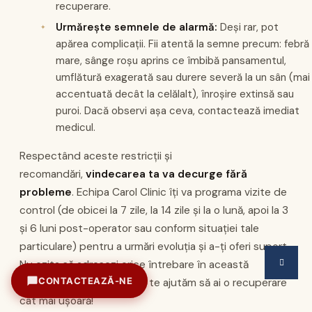
recuperare.
Urmărește semnele de alarmă:
Deși rar, pot
apărea complicații. Fii atentă la semne precum: febră
mare, sânge roșu aprins ce îmbibă pansamentul,
umflătură exagerată sau durere severă la un sân (mai
accentuată decât la celălalt), înroșire extinsă sau
puroi. Dacă observi așa ceva, contactează imediat
medicul.
Respectând aceste restricții și
recomandări,
vindecarea ta va decurge fără
probleme
. Echipa Carol Clinic îți va programa vizite de
control (de obicei la 7 zile, la 14 zile și la o lună, apoi la 3
și 6 luni post-operator sau conform situației tale
particulare) pentru a urmări evoluția și a-ți oferi suport.
Nu ezita să adresezi orice întrebare în această
CONTACTEAZĂ-NE
perioadă – suntem aici să te ajutăm să ai o recuperare
Sună acum
cât mai ușoară!
+40 371 71 61 61