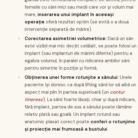
femeile cu sâni mici sau medii care vor și volum mai
mare,
inserarea unui implant în aceeași
operație
oferă rezultat optim (se evită o a doua
intervenție separată de mărire).
Corectarea asimetriei volumetrice:
Dacă un sân
este vizibil mai mic decât celălalt, se poate folosi un
implant (sau implanturi de mărimi diferite) pentru a
egaliza volumul, în paralel cu ridicarea ambilor sâni
pentru simetrie în poziție și formă.
Obținerea unei forme rotunjite a sânului:
Unele
paciente își doresc ca după lifting sânii lor să aibă un
aspect mai plin în partea superioară (un
contur
tineresc
). La sânii foarte lăsați, chiar și după ridicare,
fără implant, partea de sus a sânului poate rămâne
relativ plată sau goală. Un implant rotund sau
anatomic plasat corect poate
conferi o rotunjime
și proiecție mai frumoasă a bustului
.