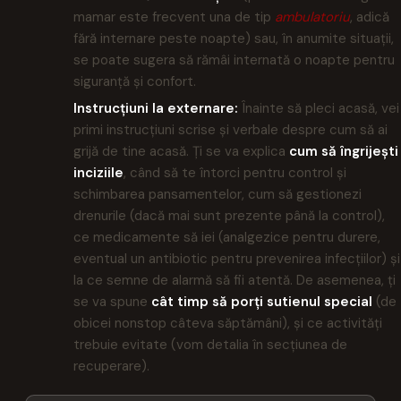
mamar este frecvent una de tip
ambulatoriu
, adică
fără internare peste noapte) sau, în anumite situații,
se poate sugera să rămâi internată o noapte pentru
siguranță și confort.
Instrucțiuni la externare:
Înainte să pleci acasă, vei
primi instrucțiuni scrise și verbale despre cum să ai
grijă de tine acasă. Ți se va explica
cum să îngrijești
inciziile
, când să te întorci pentru control și
schimbarea pansamentelor, cum să gestionezi
drenurile (dacă mai sunt prezente până la control),
ce medicamente să iei (analgezice pentru durere,
eventual un antibiotic pentru prevenirea infecțiilor) și
la ce semne de alarmă să fii atentă. De asemenea, ți
se va spune
cât timp să porți sutienul special
(de
obicei nonstop câteva săptămâni), și ce activități
trebuie evitate (vom detalia în secțiunea de
recuperare).