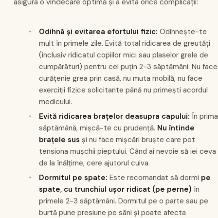
asigura o vindecare optimă și a evita orice complicații:
Odihnă și evitarea efortului fizic:
Odihnește-te
mult în primele zile. Evită total ridicarea de greutăți
(inclusiv ridicatul copiilor mici sau plaselor grele de
cumpărături) pentru cel puțin 2-3 săptămâni. Nu face
curățenie grea prin casă, nu muta mobilă, nu face
exerciții fizice solicitante până nu primești acordul
medicului.
Evită ridicarea brațelor deasupra capului:
În prima
săptămână, mișcă-te cu prudență.
Nu întinde
brațele sus
și nu face mișcări bruște care pot
tensiona mușchii pieptului. Când ai nevoie să iei ceva
de la înălțime, cere ajutorul cuiva.
Dormitul pe spate:
Este recomandat să dormi
pe
spate, cu trunchiul ușor ridicat (pe perne)
în
primele 2-3 săptămâni. Dormitul pe o parte sau pe
burtă pune presiune pe sâni și poate afecta