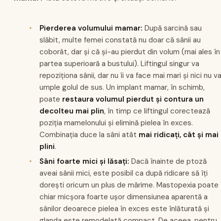
Pierderea volumului mamar:
După sarcină sau
slăbit, multe femei constată nu doar că sânii au
coborât, dar și că și-au pierdut din volum (mai ales în
partea superioară a bustului). Liftingul singur va
repoziționa sânii, dar nu îi va face mai mari și nici nu v
umple golul de sus. Un implant mamar, în schimb,
poate
restaura volumul pierdut și contura un
decolteu mai plin
, în timp ce liftingul corectează
poziția mamelonului și elimină pielea în exces.
Combinația duce la sâni atât
mai ridicați, cât și mai
plini
.
Sâni foarte mici și lăsați:
Dacă înainte de ptoză
aveai sânii mici, este posibil ca după ridicare să îți
dorești oricum un plus de mărime. Mastopexia poate
chiar micșora foarte ușor dimensiunea aparentă a
sânilor deoarece pielea în exces este înlăturată și
glanda este remodelată compact. De aceea, pentru