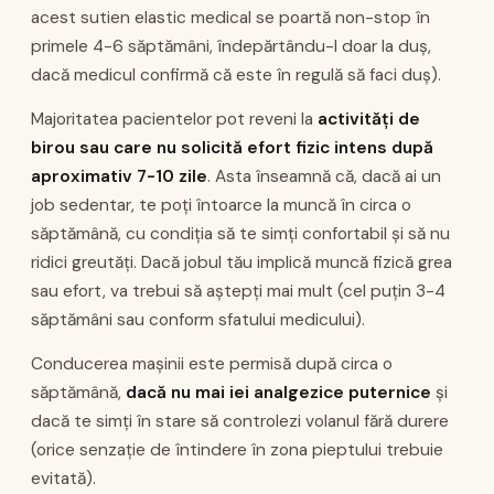
acest sutien elastic medical se poartă non-stop în
primele 4-6 săptămâni, îndepărtându-l doar la duș,
dacă medicul confirmă că este în regulă să faci duș).
Majoritatea pacientelor pot reveni la
activități de
birou sau care nu solicită efort fizic intens după
aproximativ 7-10 zile
. Asta înseamnă că, dacă ai un
job sedentar, te poți întoarce la muncă în circa o
săptămână, cu condiția să te simți confortabil și să nu
ridici greutăți. Dacă jobul tău implică muncă fizică grea
sau efort, va trebui să aștepți mai mult (cel puțin 3-4
săptămâni sau conform sfatului medicului).
Conducerea mașinii este permisă după circa o
săptămână,
dacă nu mai iei analgezice puternice
și
dacă te simți în stare să controlezi volanul fără durere
(orice senzație de întindere în zona pieptului trebuie
evitată).