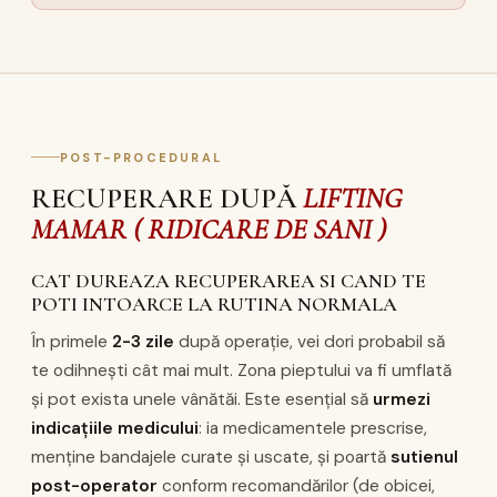
POST-PROCEDURAL
RECUPERARE DUPĂ
LIFTING
MAMAR ( RIDICARE DE SANI )
CAT DUREAZA RECUPERAREA SI CAND TE
POTI INTOARCE LA RUTINA NORMALA
În primele
2-3 zile
după operație, vei dori probabil să
te odihnești cât mai mult. Zona pieptului va fi umflată
și pot exista unele vânătăi. Este esențial să
urmezi
indicațiile medicului
: ia medicamentele prescrise,
menține bandajele curate și uscate, și poartă
sutienul
post-operator
conform recomandărilor (de obicei,