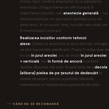
întins). Apoi, medicul anestezist îți va administra
anestezia. Liftingul mamar se efectuează, în
majoritatea cazurilor, sub
anestezie generală
– vei
dormi profund pe tot parcursul operației și nu vei
simți nimic. În tot acest timp, funcțiile tale vitale vor
fi monitorizate constant.
Realizarea inciziilor conform tehnicii
alese:
Odată ce anestezia își face efectul, chirurgul
va efectua inciziile planificate. Poate fi vorba doar d
incizia
în jurul areolei
, sau de incizii
în jurul areolei
+ verticală
, sau
în formă de ancoră
(conform
tipurilor descrise mai sus). Scopul este de a
decola
(elibera) pielea de pe țesutul de dedesubt
în
zonele necesare, pentru a permite ridicarea
mamelonului și îndepărtarea surplusului de piele.
CÂND NU SE RECOMANDĂ