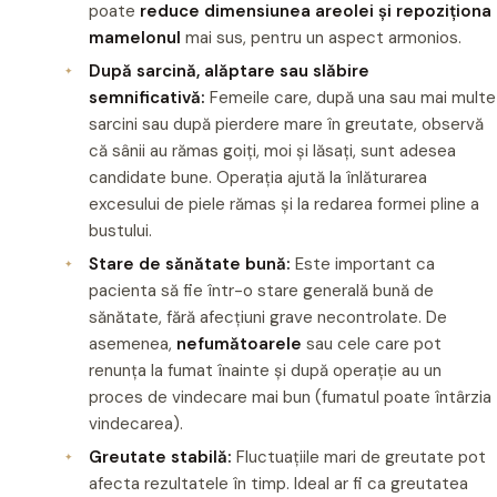
poate
reduce dimensiunea areolei și repoziționa
mamelonul
mai sus, pentru un aspect armonios.
După sarcină, alăptare sau slăbire
semnificativă:
Femeile care, după una sau mai multe
sarcini sau după pierdere mare în greutate, observă
că sânii au rămas goiți, moi și lăsați, sunt adesea
candidate bune. Operația ajută la înlăturarea
excesului de piele rămas și la redarea formei pline a
bustului.
Stare de sănătate bună:
Este important ca
pacienta să fie într-o stare generală bună de
sănătate, fără afecțiuni grave necontrolate. De
asemenea,
nefumătoarele
sau cele care pot
renunța la fumat înainte și după operație au un
proces de vindecare mai bun (fumatul poate întârzia
vindecarea).
Greutate stabilă:
Fluctuațiile mari de greutate pot
afecta rezultatele în timp. Ideal ar fi ca greutatea