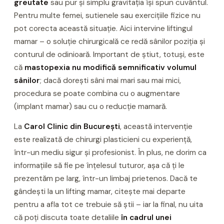
greutate
sau pur și simplu gravitația își spun cuvântul.
Pentru multe femei, sutienele sau exercițiile fizice nu
pot corecta această situație. Aici intervine liftingul
mamar – o soluție chirurgicală ce redă sânilor poziția și
conturul de odinioară. Important de știut, totuși, este
că
mastopexia nu modifică semnificativ volumul
sânilor
; dacă dorești sâni mai mari sau mai mici,
procedura se poate combina cu o augmentare
(implant mamar) sau cu o reducție mamară.
La
Carol Clinic din București
, această intervenție
este realizată de chirurgi plasticieni cu experiență,
într-un mediu sigur și profesionist. În plus, ne dorim ca
informațiile să fie pe înțelesul tuturor, așa că ți le
prezentăm pe larg, într-un limbaj prietenos. Dacă te
gândești la un lifting mamar, citește mai departe
pentru a afla tot ce trebuie să știi – iar la final, nu uita
că poți discuta toate detaliile
în cadrul unei