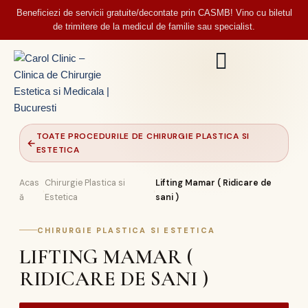
Beneficiezi de servicii gratuite/decontate prin CASMB! Vino cu biletul
de trimitere de la medicul de familie sau specialist.
TOATE PROCEDURILE DE CHIRURGIE PLASTICA SI
←
ESTETICA
Acas
Chirurgie Plastica si
Lifting Mamar ( Ridicare de
›
›
ă
Estetica
sani )
CHIRURGIE PLASTICA SI ESTETICA
LIFTING MAMAR (
RIDICARE DE SANI )