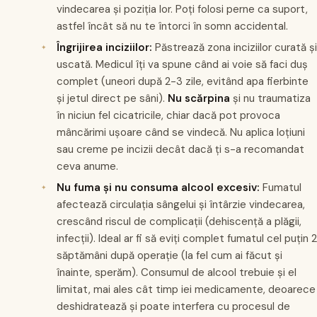
vindecarea și poziția lor. Poți folosi perne ca suport,
astfel încât să nu te întorci în somn accidental.
Îngrijirea inciziilor:
Păstrează zona inciziilor curată și
uscată. Medicul îți va spune când ai voie să faci duș
complet (uneori după 2-3 zile, evitând apa fierbinte
și jetul direct pe sâni).
Nu scărpina
și nu traumatiza
în niciun fel cicatricile, chiar dacă pot provoca
mâncărimi ușoare când se vindecă. Nu aplica loțiuni
sau creme pe incizii decât dacă ți s-a recomandat
ceva anume.
Nu fuma și nu consuma alcool excesiv:
Fumatul
afectează circulația sângelui și întârzie vindecarea,
crescând riscul de complicații (dehiscență a plăgii,
infecții). Ideal ar fi să eviți complet fumatul cel puțin 2
săptămâni după operație (la fel cum ai făcut și
înainte, sperăm). Consumul de alcool trebuie și el
limitat, mai ales cât timp iei medicamente, deoarece
deshidratează și poate interfera cu procesul de