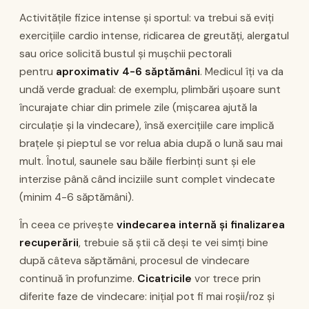
Activitățile fizice intense și sportul: va trebui să eviți
exercițiile cardio intense, ridicarea de greutăți, alergatul
sau orice solicită bustul și mușchii pectorali
pentru
aproximativ 4-6 săptămâni
. Medicul îți va da
undă verde gradual: de exemplu, plimbări ușoare sunt
încurajate chiar din primele zile (mișcarea ajută la
circulație și la vindecare), însă exercițiile care implică
brațele și pieptul se vor relua abia după o lună sau mai
mult. Înotul, saunele sau băile fierbinți sunt și ele
interzise până când inciziile sunt complet vindecate
(minim 4-6 săptămâni).
În ceea ce privește
vindecarea internă și finalizarea
recuperării
, trebuie să știi că deși te vei simți bine
după câteva săptămâni, procesul de vindecare
continuă în profunzime.
Cicatricile
vor trece prin
diferite faze de vindecare: inițial pot fi mai roșii/roz și