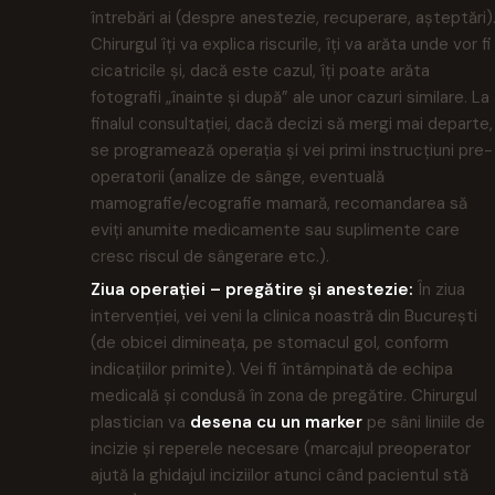
întrebări ai (despre anestezie, recuperare, așteptări)
Chirurgul îți va explica riscurile, îți va arăta unde vor fi
cicatricile și, dacă este cazul, îți poate arăta
fotografii „înainte și după” ale unor cazuri similare. La
finalul consultației, dacă decizi să mergi mai departe,
se programează operația și vei primi instrucțiuni pre-
operatorii (analize de sânge, eventuală
mamografie/ecografie mamară, recomandarea să
eviți anumite medicamente sau suplimente care
cresc riscul de sângerare etc.).
Ziua operației – pregătire și anestezie:
În ziua
intervenției, vei veni la clinica noastră din București
(de obicei dimineața, pe stomacul gol, conform
indicațiilor primite). Vei fi întâmpinată de echipa
medicală și condusă în zona de pregătire. Chirurgul
plastician va
desena cu un marker
pe sâni liniile de
incizie și reperele necesare (marcajul preoperator
ajută la ghidajul inciziilor atunci când pacientul stă