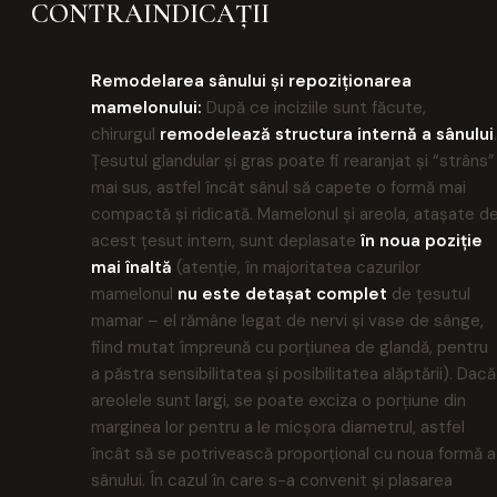
CONTRAINDICAȚII
Remodelarea sânului și repoziționarea
mamelonului:
După ce inciziile sunt făcute,
chirurgul
remodelează structura internă a sânului
.
Țesutul glandular și gras poate fi rearanjat și “strâns”
mai sus, astfel încât sânul să capete o formă mai
compactă și ridicată. Mamelonul și areola, atașate d
acest țesut intern, sunt deplasate
în noua poziție
mai înaltă
(atenție, în majoritatea cazurilor
mamelonul
nu este detașat complet
de țesutul
mamar – el rămâne legat de nervi și vase de sânge,
fiind mutat împreună cu porțiunea de glandă, pentru
a păstra sensibilitatea și posibilitatea alăptării). Dacă
areolele sunt largi, se poate exciza o porțiune din
marginea lor pentru a le micșora diametrul, astfel
încât să se potrivească proporțional cu noua formă a
sânului. În cazul în care s-a convenit și plasarea