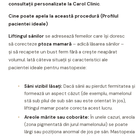
consultații personalizate la Carol Clinic
.
Cine poate apela la această procedură (Profilul
pacientei ideale)
Liftingul sânilor
se adresează femeilor care își doresc
să corecteze
ptoza mamară
– adică lăsarea sânilor –
și să recapete un bust ferm fără a crește neapărat
volumul. Iată câteva situații și caracteristici ale
pacientei ideale pentru mastopexie:
Sâni vizibil lăsați:
Dacă sânii au pierdut fermitatea și
formează un aspect căzut (de exemplu, mamelonul
stă sub pliul de sub sân sau este orientat în jos),
liftingul mamar poate corecta acest lucru.
Areole mărite sau coborâte:
În unele cazuri, areola
(zona pigmentată din jurul mamelonului) se poate
lărgi sau poziționa anormal de jos pe sân. Mastopexia