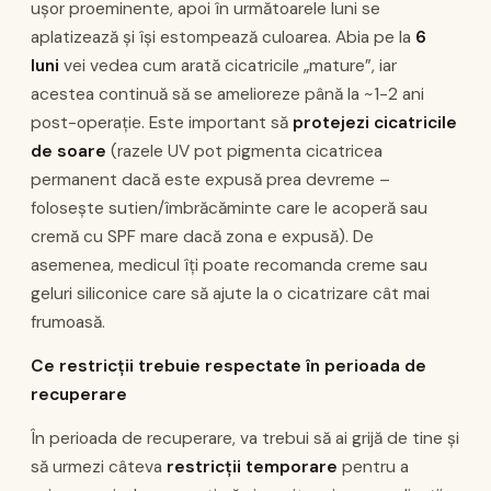
ușor proeminente, apoi în următoarele luni se
aplatizează și își estompează culoarea. Abia pe la
6
luni
vei vedea cum arată cicatricile „mature”, iar
acestea continuă să se amelioreze până la ~1-2 ani
post-operație. Este important să
protejezi cicatricile
de soare
(razele UV pot pigmenta cicatricea
permanent dacă este expusă prea devreme –
folosește sutien/îmbrăcăminte care le acoperă sau
cremă cu SPF mare dacă zona e expusă). De
asemenea, medicul îți poate recomanda creme sau
geluri siliconice care să ajute la o cicatrizare cât mai
frumoasă.
Ce restricții trebuie respectate în perioada de
recuperare
În perioada de recuperare, va trebui să ai grijă de tine și
să urmezi câteva
restricții temporare
pentru a