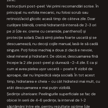
Instrucțiuni post-peel: Vei primi recomandări scrise. În
principal: nu exfolia mecanic, nu folosi scrub sau
retinoizi/acid glicolic acasă timp de câteva zile. Doar
curățare blândă, cremă hidratantă intensă de 2-3 ori
pe zi (de ex. creme cu ceramide, panthenol) și
protecție solară. Dacă simți pielea foarte uscată și se
descuamează, nu decoji cojile manual, lasă-le să cadă
singure. Poți folosi machiaj a doua zi dacă e nevoie,
ideal mineral și hidratant. De obicei, descuamarea fină
începe la 2 zile post-peel și durează ~2-4 zile. E ca și
cum ai avea pielea ușor uscată – poate fi vizibil de
aproape, dar nu împiedică viața socială. În tot acest
timp, hidratarea e cheia – cu cât hidratezi mai mult, cu
atât descuamarea e mai puțin vizibilă.
Ședințe ulterioare: Peelingurile superficiale se fac de
obicei în serii de 4-6 ședințe, la interval de 1-2
săptămâni între ele, pentru rezultate optime (de