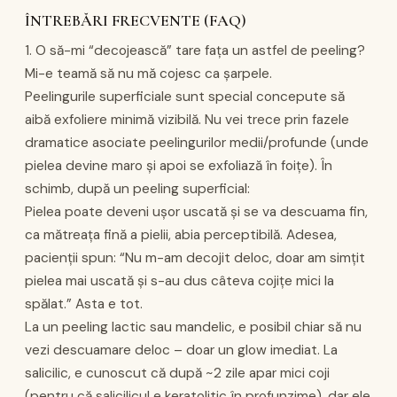
ÎNTREBĂRI FRECVENTE (FAQ)
1. O să-mi “decojească” tare fața un astfel de peeling?
Mi-e teamă să nu mă cojesc ca șarpele.
Peelingurile superficiale sunt special concepute să
aibă exfoliere minimă vizibilă. Nu vei trece prin fazele
dramatice asociate peelingurilor medii/profunde (unde
pielea devine maro și apoi se exfoliază în foițe). În
schimb, după un peeling superficial:
Pielea poate deveni ușor uscată și se va descuama fin,
ca mătreața fină a pielii, abia perceptibilă. Adesea,
pacienții spun: “Nu m-am decojit deloc, doar am simțit
pielea mai uscată și s-au dus câteva cojițe mici la
spălat.” Asta e tot.
La un peeling lactic sau mandelic, e posibil chiar să nu
vezi descuamare deloc – doar un glow imediat. La
salicilic, e cunoscut că după ~2 zile apar mici coji
(pentru că salicilicul e keratolitic în profunzime), dar ele