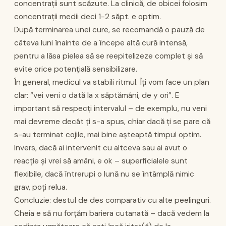
concentrații sunt scăzute. La clinică, de obicei folosim
concentrații medii deci 1-2 săpt. e optim.
După terminarea unei cure, se recomandă o pauză de
câteva luni înainte de a începe altă cură intensă,
pentru a lăsa pielea să se reepitelizeze complet și să
evite orice potențială sensibilizare.
În general, medicul va stabili ritmul. Îți vom face un plan
clar: “vei veni o dată la x săptămâni, de y ori”. E
important să respecți intervalul – de exemplu, nu veni
mai devreme decât ți s-a spus, chiar dacă ți se pare că
s-au terminat cojile, mai bine așteaptă timpul optim.
Invers, dacă ai intervenit cu altceva sau ai avut o
reacție și vrei să amâni, e ok – superficialele sunt
flexibile, dacă întrerupi o lună nu se întâmplă nimic
grav, poți relua.
Concluzie: destul de des comparativ cu alte peelinguri.
Cheia e să nu forțăm bariera cutanată – dacă vedem la