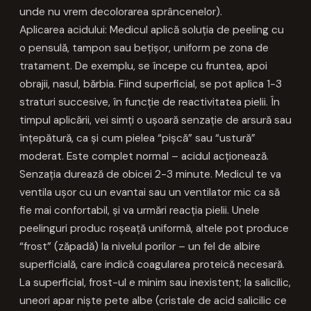
unde nu vrem decolorarea sprâncenelor).
Aplicarea acidului: Medicul aplică soluția de peeling cu
o pensulă, tampon sau bețișor, uniform pe zona de
tratament. De exemplu, se începe cu fruntea, apoi
obrajii, nasul, bărbia. Fiind superficial, se pot aplica 1-3
straturi succesive, în funcție de reactivitatea pielii. În
timpul aplicării, vei simți o ușoară senzație de arsură sau
înțepătură, ca și cum pielea “pișcă” sau “ustură”
moderat. Este complet normal – acidul acționează.
Senzația durează de obicei 2-3 minute. Medicul te va
ventila ușor cu un evantai sau un ventilator mic ca să
fie mai confortabil, și va urmări reacția pielii. Unele
peelinguri produc roșeață uniformă, altele pot produce
“frost” (zăpadă) la nivelul porilor – un fel de albire
superficială, care indică coagularea proteică necesară.
La superficial, frost-ul e minim sau inexistent; la salicilic,
uneori apar niște pete albe (cristale de acid salicilic ce