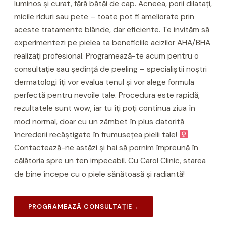
luminos și curat, fără bătăi de cap. Acneea, porii dilatați,
micile riduri sau pete – toate pot fi ameliorate prin
aceste tratamente blânde, dar eficiente. Te invităm să
experimentezi pe pielea ta beneficiile acizilor AHA/BHA
realizați profesional. Programează-te acum pentru o
consultație sau ședință de peeling – specialiștii noștri
dermatologi îți vor evalua tenul și vor alege formula
perfectă pentru nevoile tale. Procedura este rapidă,
rezultatele sunt wow, iar tu îți poți continua ziua în
mod normal, doar cu un zâmbet în plus datorită
încrederii recâștigate în frumusețea pielii tale! ‍
Contactează-ne astăzi și hai să pornim împreună în
călătoria spre un ten impecabil. Cu Carol Clinic, starea
de bine începe cu o piele sănătoasă și radiantă!
PROGRAMEAZĂ CONSULTAȚIE
→