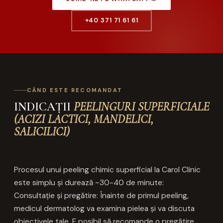
+40 371 71 61 61
CÂND ESTE RECOMANDAT
INDICAȚII
PEELINGURI SUPERFICIALE
(ACIZI LACTICI, MANDELICI,
SALICILICI)
CUM SE DESFĂȘOARĂ TRATAMENTUL
Procesul unui peeling chimic superficial la Carol Clinic
este simplu și durează ~30-40 de minute:
Consultație și pregătire: Înainte de primul peeling,
medicul dermatolog va examina pielea și va discuta
obiectivele tale. E posibil să recomande o pregătire