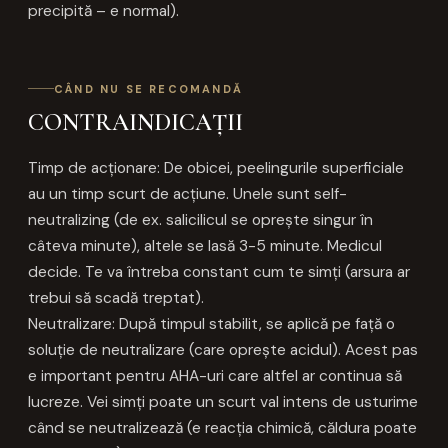
precipită – e normal).
CÂND NU SE RECOMANDĂ
CONTRAINDICAȚII
Timp de acționare: De obicei, peelingurile superficiale
au un timp scurt de acțiune. Unele sunt self-
neutralizing (de ex. salicilicul se oprește singur în
câteva minute), altele se lasă 3-5 minute. Medicul
decide. Te va întreba constant cum te simți (arsura ar
trebui să scadă treptat).
Neutralizare: După timpul stabilit, se aplică pe față o
soluție de neutralizare (care oprește acidul). Acest pas
e important pentru AHA-uri care altfel ar continua să
lucreze. Vei simți poate un scurt val intens de usturime
când se neutralizează (e reacția chimică, căldura poate