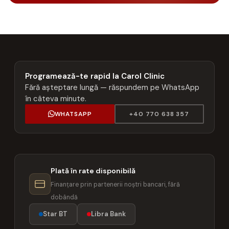
Programează-te rapid la Carol Clinic
Fără așteptare lungă — răspundem pe WhatsApp
în câteva minute.
WHATSAPP
+40 770 638 357
Plată în rate disponibilă
Finanțare prin partenerii noștri bancari, fără
dobândă
Star BT
Libra Bank