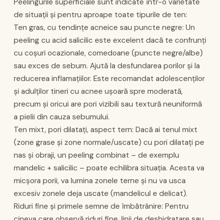
Peelingurile superficiale sunt indicate într-o varietate
de situații și pentru aproape toate tipurile de ten:
Ten gras, cu tendințe acneice sau puncte negre: Un
peeling cu acid salicilic este excelent dacă te confrunți
cu coșuri ocazionale, comedoane (puncte negre/albe)
sau exces de sebum. Ajută la desfundarea porilor și la
reducerea inflamațiilor. Este recomandat adolescenților
și adulților tineri cu acnee ușoară spre moderată,
precum și oricui are pori vizibili sau textură neuniformă
a pielii din cauza sebumului.
Ten mixt, pori dilatați, aspect tern: Dacă ai tenul mixt
(zone grase și zone normale/uscate) cu pori dilatați pe
nas și obraji, un peeling combinat – de exemplu
mandelic + salicilic – poate echilibra situația. Acesta va
micșora porii, va lumina zonele terne și nu va usca
excesiv zonele deja uscate (mandelicul e delicat).
Riduri fine și primele semne de îmbătrânire: Pentru
cineva care observă riduri fine, linii de deshidratare sau