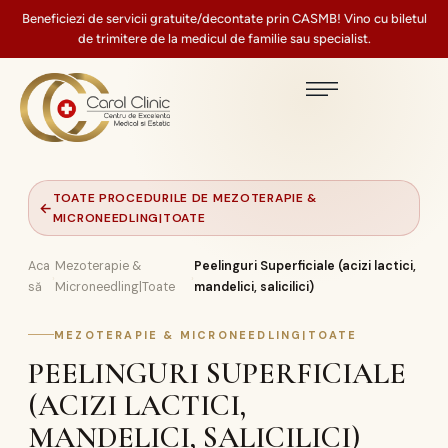
Beneficiezi de servicii gratuite/decontate prin CASMB! Vino cu biletul
de trimitere de la medicul de familie sau specialist.
TOATE PROCEDURILE DE MEZOTERAPIE &
←
MICRONEEDLING|TOATE
Aca
Mezoterapie &
Peelinguri Superficiale (acizi lactici,
›
›
să
Microneedling|Toate
mandelici, salicilici)
MEZOTERAPIE & MICRONEEDLING|TOATE
PEELINGURI SUPERFICIALE
(ACIZI LACTICI,
MANDELICI, SALICILICI)