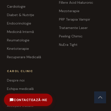
Fillere Acid Hialuronic
Cardiologie
Mezoterapie
Diabet & Nutriție
PRP Terapia Vampir
Endocrinologie
Tratamente Laser
Medicină Internă
Peeling Chimic
Reumatologie
NuEra Tight
Kinetoterapie
Recuperare Medicală
CAROL CLINIC
Despre noi
Echipa medicală
Lista de prețuri
CONTACTEAZĂ-NE
Sună acum
Afecțiuni tratate
+40 371 71 61 61