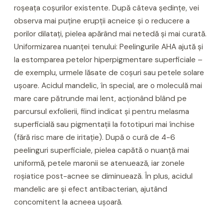
roșeața coșurilor existente. După câteva ședințe, vei
observa mai puține erupții acneice și o reducere a
porilor dilatați, pielea apărând mai netedă și mai curată.
Uniformizarea nuanței tenului: Peelingurile AHA ajută și
la estomparea petelor hiperpigmentare superficiale –
de exemplu, urmele lăsate de coșuri sau petele solare
ușoare. Acidul mandelic, în special, are o moleculă mai
mare care pătrunde mai lent, acționând blând pe
parcursul exfolierii, fiind indicat și pentru melasma
superficială sau pigmentații la fototipuri mai închise
(fără risc mare de iritație). După o cură de 4-6
peelinguri superficiale, pielea capătă o nuanță mai
uniformă, petele maronii se atenuează, iar zonele
roșiatice post-acnee se diminuează. În plus, acidul
mandelic are și efect antibacterian, ajutând
concomitent la acneea ușoară.