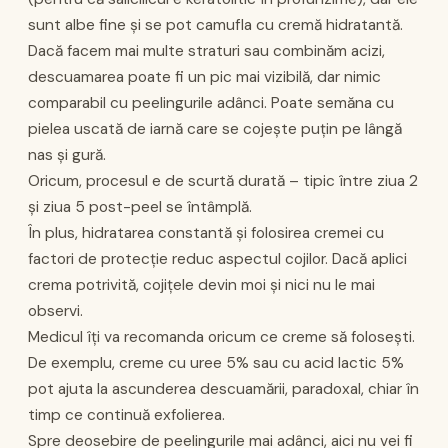
sunt albe fine și se pot camufla cu cremă hidratantă.
Dacă facem mai multe straturi sau combinăm acizi,
descuamarea poate fi un pic mai vizibilă, dar nimic
comparabil cu peelingurile adânci. Poate semăna cu
pielea uscată de iarnă care se cojește puțin pe lângă
nas și gură.
Oricum, procesul e de scurtă durată – tipic între ziua 2
și ziua 5 post-peel se întâmplă.
În plus, hidratarea constantă și folosirea cremei cu
factori de protecție reduc aspectul cojilor. Dacă aplici
crema potrivită, cojițele devin moi și nici nu le mai
observi.
Medicul îți va recomanda oricum ce creme să folosești.
De exemplu, creme cu uree 5% sau cu acid lactic 5%
pot ajuta la ascunderea descuamării, paradoxal, chiar în
timp ce continuă exfolierea.
Spre deosebire de peelingurile mai adânci, aici nu vei fi