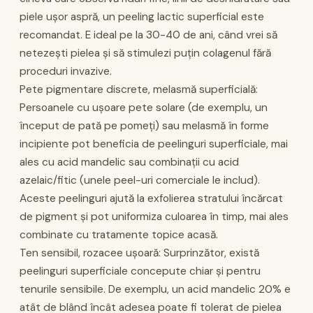
piele ușor aspră, un peeling lactic superficial este
recomandat. E ideal pe la 30-40 de ani, când vrei să
netezești pielea și să stimulezi puțin colagenul fără
proceduri invazive.
Pete pigmentare discrete, melasmă superficială:
Persoanele cu ușoare pete solare (de exemplu, un
început de pată pe pomeți) sau melasmă în forme
incipiente pot beneficia de peelinguri superficiale, mai
ales cu acid mandelic sau combinații cu acid
azelaic/fitic (unele peel-uri comerciale le includ).
Aceste peelinguri ajută la exfolierea stratului încărcat
de pigment și pot uniformiza culoarea în timp, mai ales
combinate cu tratamente topice acasă.
Ten sensibil, rozacee ușoară: Surprinzător, există
peelinguri superficiale concepute chiar și pentru
tenurile sensibile. De exemplu, un acid mandelic 20% e
atât de blând încât adesea poate fi tolerat de pielea