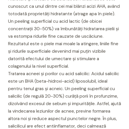
cunoscut ca unul dintre cei mai blânzi acizi AHA, având
totodată proprietăți hidratante (atrage apa în piele).
Un peeling superficial cu acid lactic (de obicei
concentrații 30-50%) va îmbunătăți hidratarea pielii și
va estompa ridurile fine cauzate de uscăciune.
Rezultatul este o piele mai moale la atingere, liniile fine
și ridurile superficiale devenind mai puțin vizibile
datorită efectului de umectare și stimulare a
colagenului la nivel superficial.
Tratarea acneei și porilor cu acid salicilic: Acidul salicilic
este un BHA (beta-hidroxi-acid) liposolubil, ideal
pentru tenul gras și acneic. Un peeling superficial cu
salicilic (de regulă 20-30%) curăță porii în profunzime,
dizolvând excesul de sebum și impuritățile. Astfel, ajută
la vindecarea leziunilor de acnee, previne formarea
altora noi și reduce aspectul punctelor negre. În plus,
salicilicul are efect antiinflamator, deci calmează