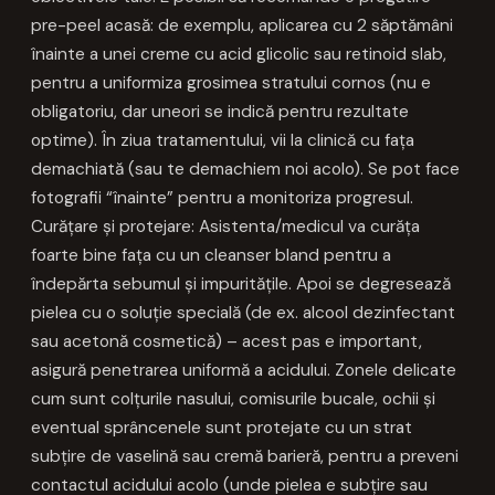
pre-peel acasă: de exemplu, aplicarea cu 2 săptămâni
înainte a unei creme cu acid glicolic sau retinoid slab,
pentru a uniformiza grosimea stratului cornos (nu e
obligatoriu, dar uneori se indică pentru rezultate
optime). În ziua tratamentului, vii la clinică cu fața
demachiată (sau te demachiem noi acolo). Se pot face
fotografii “înainte” pentru a monitoriza progresul.
Curățare și protejare: Asistenta/medicul va curăța
foarte bine fața cu un cleanser bland pentru a
îndepărta sebumul și impuritățile. Apoi se degresează
pielea cu o soluție specială (de ex. alcool dezinfectant
sau acetonă cosmetică) – acest pas e important,
asigură penetrarea uniformă a acidului. Zonele delicate
cum sunt colțurile nasului, comisurile bucale, ochii și
eventual sprâncenele sunt protejate cu un strat
subțire de vaselină sau cremă barieră, pentru a preveni
contactul acidului acolo (unde pielea e subțire sau