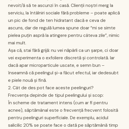
nevoit/ă să te ascunzi în casă. Clienții noștri merg la
serviciu, la întâlniri sociale fără probleme – poate aplică
un pic de fond de ten hidratant dacă e ceva de
ascuns, dar de regulă lumea spune doar “mi se simte
pielea puțin aspră la atingere pentru câteva zile”, nimic
mai mult.
Așa că, stai fără grijă: nu vei năpârli ca un șarpe, ci doar
vei experimenta o exfoliere discretă și controlată. Iar
dacă apar microparticule uscate, e semn bun –
înseamnă că peelingul și-a făcut efectul, iar dedesubt
e piele nouă și fină.
2. Cât de des pot face aceste peelinguri?
Frecvența depinde de tipul peelingului și scop:
În scheme de tratament intens (cum ar fi pentru
acnee), săptămânal este o frecvență frecvent folosită
pentru peelinguri superficiale. De exemplu, acidul
salicilic 20% se poate face o dată pe săptămână timp