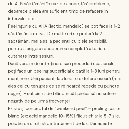
de 4-6 săptămâni în caz de acnee, fără probleme,
deoarece pielea are suficient timp de refacere în
intervalul dat.
Peelingurile cu AHA (lactic, mandelic) se pot face la 1-2
săptămâni interval. De multe ori se preferă la 2
săptămâni, mai ales la pacienții cu piele sensibilă,
pentru a asigura recuperarea completă a barierei
cutanate între sesiuni.
Dacă vorbim de întreținere sau proceduri ocazionale,
poți face un peeling superficial o dată la 1-3 luni pentru
menținere. Unii pacienți fac lunar o exfoliere ușoară (mai
ales cei cu ten gras ce se reîncarcă repede cu puncte
negre). E suficient de blând încât pielea să nu sufere
negativ de pe urma frecvenței.
Există și conceptul de “weekend peel” – peeling foarte
blând (ex: acid mandelic 10-15%) făcut chiar la 5-7 zile,
practic ca o rutină de tratament de lux. Dar aceste