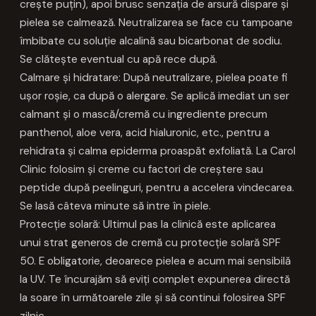
crește puțin), apoi brusc senzația de arsură dispare și
pielea se calmează. Neutralizarea se face cu tampoane
îmbibate cu soluție alcalină sau bicarbonat de sodiu.
Se clătește eventual cu apă rece după.
Calmare și hidratare: După neutralizare, pielea poate fi
ușor roșie, ca după o alergare. Se aplică imediat un ser
calmant și o mască/cremă cu ingrediente precum
panthenol, aloe vera, acid hialuronic, etc., pentru a
rehidrata și calma epiderma proaspăt exfoliată. La Carol
Clinic folosim și creme cu factori de creștere sau
peptide după peelinguri, pentru a accelera vindecarea.
Se lasă câteva minute să intre în piele.
Protecție solară: Ultimul pas la clinică este aplicarea
unui strat generos de cremă cu protecție solară SPF
50. E obligatorie, deoarece pielea e acum mai sensibilă
la UV. Te încurajăm să eviți complet expunerea directă
la soare în următoarele zile și să continui folosirea SPF
zilnic.