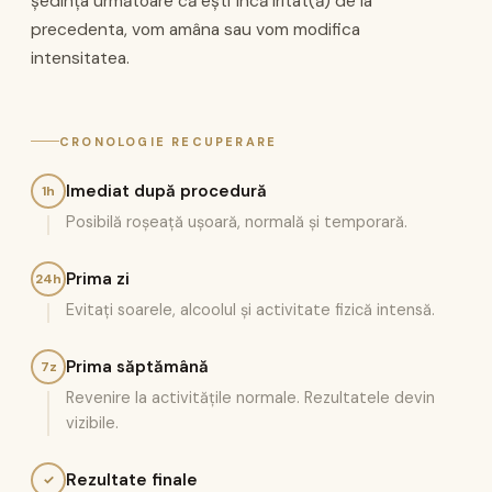
ședința următoare că ești încă iritat(ă) de la
precedenta, vom amâna sau vom modifica
intensitatea.
CRONOLOGIE RECUPERARE
Imediat după procedură
1h
Posibilă roșeață ușoară, normală și temporară.
Prima zi
24h
Evitați soarele, alcoolul și activitate fizică intensă.
Prima săptămână
7z
Revenire la activitățile normale. Rezultatele devin
vizibile.
Rezultate finale
✓