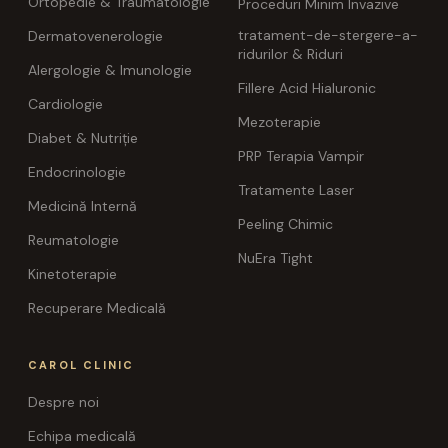
Ortopedie & Traumatologie
Proceduri Minim Invazive
tratament-de-stergere-a-
Dermatovenerologie
ridurilor & Riduri
Alergologie & Imunologie
Fillere Acid Hialuronic
Cardiologie
Mezoterapie
Diabet & Nutriție
PRP Terapia Vampir
Endocrinologie
Tratamente Laser
Medicină Internă
Peeling Chimic
Reumatologie
NuEra Tight
Kinetoterapie
Recuperare Medicală
CAROL CLINIC
Despre noi
Echipa medicală