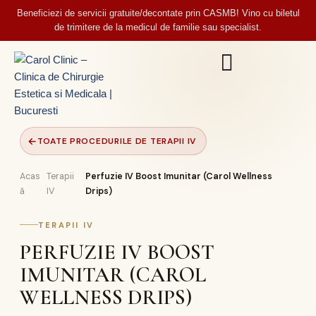
Beneficiezi de servicii gratuite/decontate prin CASMB! Vino cu biletul
de trimitere de la medicul de familie sau specialist.
←
TOATE PROCEDURILE DE TERAPII IV
Acas
Terapii
Perfuzie IV Boost Imunitar (Carol Wellness
›
›
ă
IV
Drips)
TERAPII IV
PERFUZIE IV BOOST
IMUNITAR (CAROL
WELLNESS DRIPS)