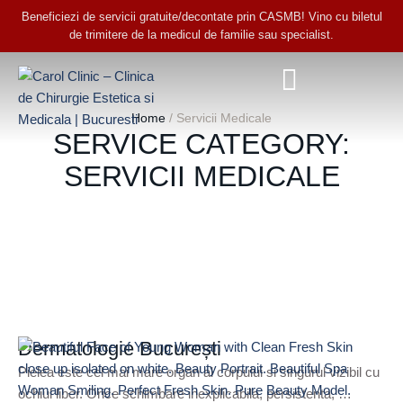
Beneficiezi de servicii gratuite/decontate prin CASMB! Vino cu biletul
de trimitere de la medicul de familie sau specialist.
Home
/
Servicii Medicale
SERVICE CATEGORY:
SERVICII MEDICALE
Dermatologie București
Pielea este cel mai mare organ al corpului si singurul vizibil cu
ochiul liber. Orice schimbare inexplicabila, persistenta, …