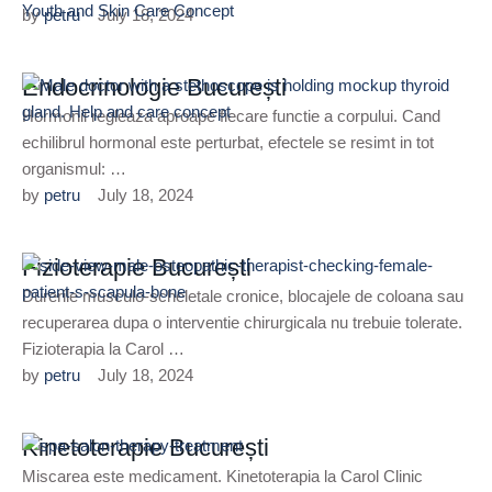
by 
petru
July 18, 2024
Endocrinologie București
Hormonii regleaza aproape fiecare functie a corpului. Cand
echilibrul hormonal este perturbat, efectele se resimt in tot
organismul: …
by 
petru
July 18, 2024
Fizioterapie București
Durerile musculo-scheletale cronice, blocajele de coloana sau
recuperarea dupa o interventie chirurgicala nu trebuie tolerate.
Fizioterapia la Carol …
by 
petru
July 18, 2024
Kinetoterapie București
Miscarea este medicament. Kinetoterapia la Carol Clinic