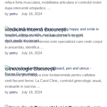
reface forta musculara, mobilitatea articulara si controlul motor
dupa interventii ortopedice, …
by 
petru
July 18, 2024
Medicină Internă București
Uneori simptomele nu se incadreaza intr-o singura
specialitate. Medicul internist este specialistul care vede corpul
in ansamblu, identifica …
by 
petru
July 18, 2024
Ginecologie București
Sanatatea ginecologica este fundamentala pentru calitatea
vietii fiecarei femei. La Carol Clinic, controlul ginecologic anual,
evaluarile in sarcina …
by 
petru
July 18, 2024