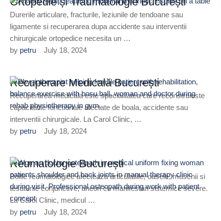
Ortopedie și Traumatologie București
Durerile articulare, fracturile, leziunile de tendoane sau
ligamente si recuperarea dupa accidente sau interventii
chirurgicale ortopedice necesita un …
by 
petru
July 18, 2024
Recuperare Medicală București
Recuperarea medicala este specialitatea care reconstruieste
capacitatile functionale afectate de boala, accidente sau
interventii chirurgicale. La Carol Clinic, …
by 
petru
July 18, 2024
Reumatologie București
Bolile reumatologice afecteaza articulatiile, oasele, muschii si
tesuturile conjunctive, uneori cu manifestari sistemice severe.
La Carol Clinic, medicul …
by 
petru
July 18, 2024