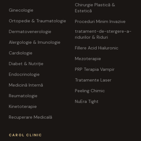
Chirurgie Plastică &
Ginecologie
Estetică
Ortopedie & Traumatologie
Proceduri Minim Invazive
tratament-de-stergere-a-
Dermatovenerologie
ridurilor & Riduri
Alergologie & Imunologie
Fillere Acid Hialuronic
Cardiologie
Mezoterapie
Diabet & Nutriție
PRP Terapia Vampir
Endocrinologie
Tratamente Laser
Medicină Internă
Peeling Chimic
Reumatologie
NuEra Tight
Kinetoterapie
Recuperare Medicală
CAROL CLINIC