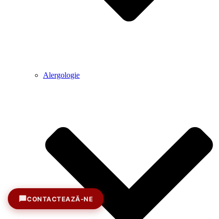
Alergologie
CONTACTEAZĂ-NE
Sună acum
+40 371 71 61 61