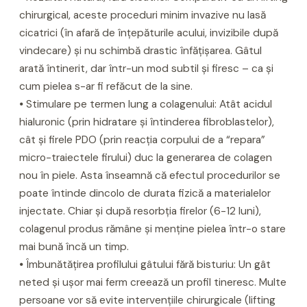
chirurgical, aceste proceduri minim invazive nu lasă
cicatrici (în afară de înțepăturile acului, invizibile după
vindecare) și nu schimbă drastic înfățișarea. Gâtul
arată întinerit, dar într-un mod subtil și firesc – ca și
cum pielea s-ar fi refăcut de la sine.
⦁ Stimulare pe termen lung a colagenului: Atât acidul
hialuronic (prin hidratare și întinderea fibroblastelor),
cât și firele PDO (prin reacția corpului de a “repara”
micro-traiectele firului) duc la generarea de colagen
nou în piele. Asta înseamnă că efectul procedurilor se
poate întinde dincolo de durata fizică a materialelor
injectate. Chiar și după resorbția firelor (6-12 luni),
colagenul produs rămâne și menține pielea într-o stare
mai bună încă un timp.
⦁ Îmbunătățirea profilului gâtului fără bisturiu: Un gât
neted și ușor mai ferm creează un profil tineresc. Multe
persoane vor să evite intervențiile chirurgicale (lifting