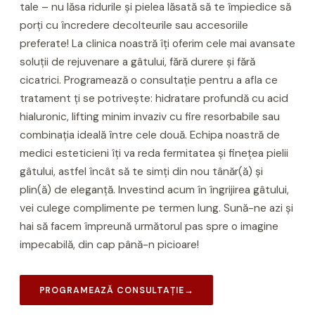
tale – nu lăsa ridurile și pielea lăsată să te împiedice să
porți cu încredere decolteurile sau accesoriile
preferate! La clinica noastră îți oferim cele mai avansate
soluții de rejuvenare a gâtului, fără durere și fără
cicatrici. Programează o consultație pentru a afla ce
tratament ți se potrivește: hidratare profundă cu acid
hialuronic, lifting minim invaziv cu fire resorbabile sau
combinația ideală între cele două. Echipa noastră de
medici esteticieni îți va reda fermitatea și finețea pielii
gâtului, astfel încât să te simți din nou tânăr(ă) și
plin(ă) de eleganță. Investind acum în îngrijirea gâtului,
vei culege complimente pe termen lung. Sună-ne azi și
hai să facem împreună următorul pas spre o imagine
impecabilă, din cap până-n picioare!
PROGRAMEAZĂ CONSULTAȚIE
→