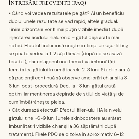
ÎNTREBĂRI FRECVENTE (FAQ)
⦁ Când voi vedea rezultatele pe gât? Ai un beneficiu
dublu: unele rezultate se văd rapid, altele gradual.
Liniile orizontale vor fi mai puțin vizibile imediat după
injectarea acidului hialuronic – gâtul deja arată mai
neted. Efectul firelor însă crește în timp: un ușor lifting
se poate vedea la 1-2 săptămâni (după ce se așază
țesutul), dar colagenul nou format va îmbunătăți
fermitatea gâtului în următoarele 2-3 luni. Studiile arată
că pacienții continuă să observe ameliorări chiar și la 3-
6 luni post-procedură. Deci, la ~3 luni gâtul arată
optim, iar menținerea depinde de stilul de viață și de
cum îmbătrânește pielea.
⦁ Cât durează efectul? Efectul filler-ului HA la nivelul
gâtului ține ~6-9 luni (unele skinboostere au arătat
îmbunătățiri vizibile chiar și la 36 săptămâni după
tratament). Firele PDO se dizolvă în aproximativ 6-12