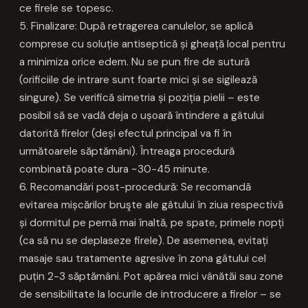
ce firele se topesc.
5. Finalizare: După retragerea canulelor, se aplică
comprese cu soluție antiseptică și gheață local pentru
a minimiza orice edem. Nu se pun fire de sutură
(orificiile de intrare sunt foarte mici și se sigilează
singure). Se verifică simetria și poziția pielii – este
posibil să se vadă deja o ușoară întindere a gâtului
datorită firelor (deși efectul principal va fi în
următoarele săptămâni). Întreaga procedură
combinată poate dura ~30-45 minute.
6. Recomandări post-procedură: Se recomandă
evitarea mișcărilor bruşte ale gâtului în ziua respectivă
și dormitul pe pernă mai înaltă, pe spate, primele nopți
(ca să nu se deplaseze firele). De asemenea, evitați
masaje sau tratamente agresive în zona gâtului cel
puțin 2-3 săptămâni. Pot apărea mici vânătăi sau zone
de sensibilitate la locurile de introducere a firelor – se