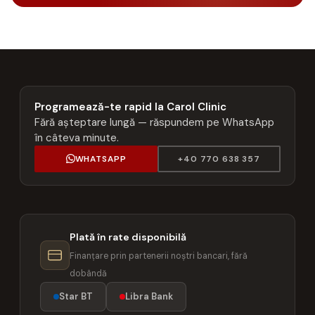
Programează-te rapid la Carol Clinic
Fără așteptare lungă — răspundem pe WhatsApp
în câteva minute.
WHATSAPP
+40 770 638 357
Plată în rate disponibilă
Finanțare prin partenerii noștri bancari, fără
dobândă
Star BT
Libra Bank