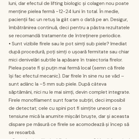
luni, dar efectul de lifting biologic și colagen nou poate
menține pielea fermă ~12-24 luni în total. În medie,
pacienții fac un retuș la gât cam o dată pe an. Desigur,
îmbătrânirea continuă, deci pentru a păstra rezultatele
se recomandă tratamente de întreținere periodice.
⦁ Sunt vizibile firele sau le pot simți sub piele? Imediat
după procedură, poți simți o ușoară fermitate sau chiar
mici denivelări subtile la apăsare în traiectoria firelor.
Pielea poate fi și puțin mai fermă local (semn că firele
își fac efectul mecanic). Dar firele în sine nu se văd –
sunt adânc la ~5 mm sub piele. După câteva
săptămâni, nici nu le mai simți, devin complet integrate.
Firele monofilament sunt foarte subțiri, deci imposibil
de detectat; cele cu spini pot fi simțite uneori ca o
tensiune mică la anumite mișcări bruște, dar și aceasta
dispare pe măsură ce firele se acomodează și încep să
se resoarbă.