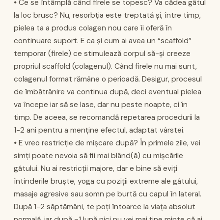
⦁ Ce se întâmplă când firele se topesc? Va cădea gâtul
la loc brusc? Nu, resorbția este treptată și, între timp,
pielea ta a produs colagen nou care îi oferă în
continuare suport. E ca și cum ai avea un “scaffold”
temporar (firele) ce stimulează corpul să-și creeze
propriul scaffold (colagenul). Când firele nu mai sunt,
colagenul format rămâne o perioadă. Desigur, procesul
de îmbătrânire va continua după, deci eventual pielea
va începe iar să se lase, dar nu peste noapte, ci în
timp. De aceea, se recomandă repetarea procedurii la
1-2 ani pentru a menține efectul, adaptat vârstei.
⦁ E vreo restricție de mișcare după? În primele zile, vei
simți poate nevoia să fii mai blând(ă) cu mișcările
gâtului. Nu ai restricții majore, dar e bine să eviți
întinderile bruște, yoga cu poziții extreme ale gâtului,
masaje agresive sau somn pe burtă cu capul în lateral.
După 1-2 săptămâni, te poți întoarce la viața absolut
normală, iar după ~1 lună nici nu vei mai ține minte că ai