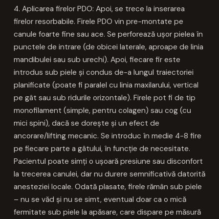
4. Aplicarea firelor PDO: Apoi, se trece la inserarea
firelor resorbabile. Firele PDO vin pre-montate pe
canule foarte fine sau ace. Se perforează ușor pielea în
punctele de intrare (de obicei laterale, aproape de linia
mandibulei sau sub urechi). Apoi, fiecare fir este
introdus sub piele și condus de-a lungul traiectoriei
planificate (poate fi paralel cu linia maxilarului, vertical
pe gât sau sub ridurile orizontale). Firele pot fi de tip
monofilament (simple, pentru colagen) sau cog (cu
mici spini), dacă se dorește și un efect de
ancorare/lifting mecanic. Se introduc în medie 4-8 fire
pe fiecare parte a gâtului, în funcție de necesitate.
Pacientul poate simți o ușoară presiune sau disconfort
la trecerea canulei, dar nu durere semnificativă datorită
anesteziei locale. Odată plasate, firele rămân sub piele
– nu se văd și nu se simt, eventual doar ca o mică
fermitate sub piele la apăsare, care dispare pe măsură