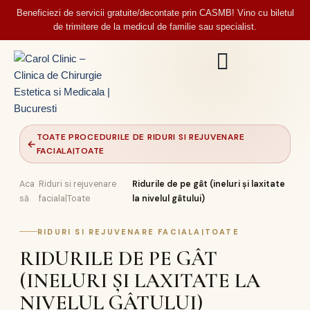
Beneficiezi de servicii gratuite/decontate prin CASMB! Vino cu biletul
de trimitere de la medicul de familie sau specialist.
TOATE PROCEDURILE DE RIDURI SI REJUVENARE
←
FACIALA|TOATE
Aca
Riduri si rejuvenare
Ridurile de pe gât (ineluri și laxitate
›
›
să
faciala|Toate
la nivelul gâtului)
RIDURI SI REJUVENARE FACIALA|TOATE
RIDURILE DE PE GÂT
(INELURI ȘI LAXITATE LA
NIVELUL GÂTULUI)