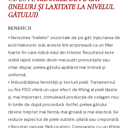
(INELURI ȘI LAXITATE LA NIVELUL
GÂTULUI)
BENEFICII
⦁ Netezirea “inelelor” orizontale de pe gât: Injectarea de
acid hialuronic sub aceste linii acționează ca un filler
foarte fin care ridică ridul din interior. Rezultatul este
vizibil rapid: inelele devin mai puțin pronunțate sau
chiar dispar, pielea gâtului apărând mai întinsă și
uniformă.
⦁ Îmbunătățirea fermității și texturii pielii: Tratamentul
cu fire PDO oferă un ușor efect de lifting al pielii lăsate
și, mai important, stimulează producția de colagen nou
în lunile de după procedură. Astfel, pielea gâtului
devine treptat mai fermă, mai groasă și mai elastică. Se
reduce aspectul de piele subțire, pliată sau creponată.
⦁ Rezultat natural, fără cicatrici: Comparativ cu un lifting