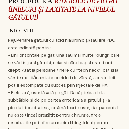
PROCEDURA
RIDURILE DE PE GÂT
(INELURI ȘI LAXITATE LA NIVELUL
GÂTULUI)
INDICAȚII
Rejuvenarea gâtului cu acid hialuronic și/sau fire PDO
este indicată pentru:
⦁ Linii orizontale pe gât: Una sau mai multe “dungi” care
se văd în jurul gâtului, chiar și când capul este ținut
drept. Atât la persoane tinere cu “tech neck”, cât și la
vârste medii/înaintate cu riduri de vârstă, aceste linii
pot fi estompate cu succes prin injectare de HA.
⦁ Piele laxă, ușor lăsată pe gât: Dacă pielea de la
subbărbie și de pe partea anterioară a gâtului și-a
pierdut tonicitatea și atârnă foarte ușor, dar pacientul
nu este (încă) pregătit pentru chirurgie, firele
resorbabile pot oferi un minim lifting. Ideal pentru