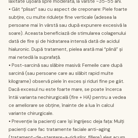
laxitate ușoară spre moderată, la vârste ~35-55 ani.
⦁ Gât “plisat” sau cu aspect de creponare: Piele foarte
subțire, cu multe ridulețe fine verticale (adesea la
persoane mai în vârstă sau după expunere excesivă la
soare). Aceasta beneficiază de stimularea colagenului
dată de fire și de hidratarea intensă dată de acidul
hialuronic. După tratament, pielea arată mai “plină” și
mai netedă la suprafață.
⦁ Post-sarcină sau slăbire masivă: Femeile care după
sarcină (sau persoane care au slăbit rapid multe
kilograme) observă piele în exces și riduri fine pe gât.
Dacă excesul nu este foarte mare, se poate încerca
întâi varianta nechirurgicală (fire + HA) pentru a vedea
ce ameliorare se obține, înainte de a lua în calcul
variante chirurgicale.
⦁ Prevenție la pacienți care își îngrijesc deja fața: Mulți
pacienți care fac tratamente faciale anti-aging
(tratament-de-stergere-a-ridurilor, fillere) aleg acum