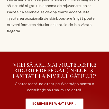
să includă și gâtul în schema de rejuvenare, chiar
înainte ca semnele să devină foarte accentuate.
Injectarea ocazională de skinboostere în gât poate
preveni formarea ridurilor orizontale de la o vârstă
fragedă.
VREI SĂ AFLI MAI MULTE DESPRE
RIDURILE DE PE GÂT (INELURI ȘI
LAXITATE LA NIVELUL GÂTULUI)?
Contactează-ne direct pe WhatsApp pentru o
consultație sau mai multe detalii.
SCRIE-NE PE WHATSAPP
→