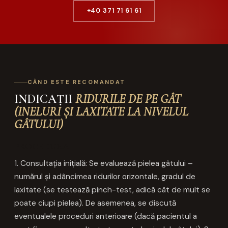
+40 371 71 61 61
CÂND ESTE RECOMANDAT
INDICAȚII
RIDURILE DE PE GÂT
(INELURI ȘI LAXITATE LA NIVELUL
GÂTULUI)
PROCEDURA
1. Consultația inițială: Se evaluează pielea gâtului –
numărul și adâncimea ridurilor orizontale, gradul de
laxitate (se testează pinch-test, adică cât de mult se
poate ciupi pielea). De asemenea, se discută
eventualele proceduri anterioare (dacă pacientul a