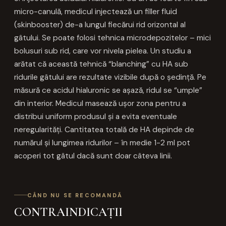
micro-canulă, medicul injectează un filler fluid
(skinbooster) de-a lungul fiecărui rid orizontal al
gâtului. Se poate folosi tehnica microdepozitelor – mici
bolusuri sub rid, care vor nivela pielea. Un studiu a
arătat că această tehnică “blanching” cu HA sub
ridurile gâtului are rezultate vizibile după o ședință. Pe
măsură ce acidul hialuronic se așază, ridul se “umple”
din interior. Medicul masează ușor zona pentru a
distribui uniform produsul și a evita eventuale
neregularități. Cantitatea totală de HA depinde de
numărul și lungimea ridurilor – în medie 1-2 ml pot
acoperi tot gâtul dacă sunt doar câteva linii.
CÂND NU SE RECOMANDĂ
CONTRAINDICAȚII