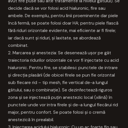
avut fire puse sau alte tratamente la nivelul gâtului). Se
decide dacă se vor folosi acid hialuronic, fire sau
ambele. De exemplu, pentru linii proeminente dar piele
încă fermă, se poate folosi doar HA; pentru piele flască
fără riduri orizontale evidente, mai eficiente ar fi firele;
iar dacă sunt și riduri, și laxitate, se abordează
combinat.
2. Marcarea și anestezia: Se desenează ușor pe gât
traiectoria ridurilor orizontale ce vor fi injectate cu acid
hialuronic. Pentru fire, se stabilesc punctele de intrare
și direcția plasării (de obicei firele se pun fie orizontal
sub fiecare rid – tip mesh, fie vertical de-a lungul
gâtului, sau o combinație). Se dezinfectează riguros
zona și se injectează puțin anestezic local (xilină) în
punctele unde vor intra firele și de-a lungul fiecărui rid
major, pentru confort. Se poate folosi și o cremă
anestezică în prealabil.
3. Injectarea acidului hialuronic: Cu un ac foarte fin sau