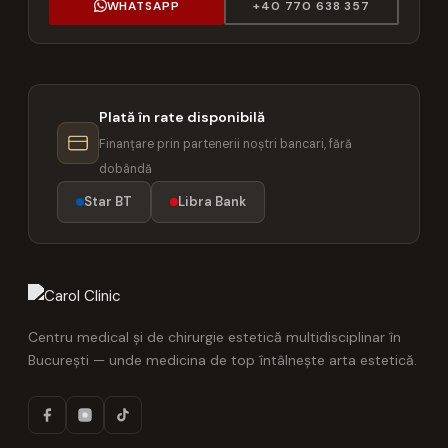
WHATSAPP
+40 770 638 357
Plată în rate disponibilă
Finanțare prin partenerii noștri bancari, fără
dobândă
Star BT
Libra Bank
Centru medical și de chirurgie estetică multidisciplinar în
București — unde medicina de top întâlnește arta estetică.