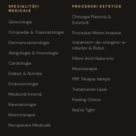
SPECIALITĂȚI
PROCEDURI ESTETICE
MEDICALE
Chirurgie Plastică &
Ginecologie
Estetică
Ortopedie & Traumatologie
Proceduri Minim Invazive
tratament-de-stergere-a-
Dermatovenerologie
ridurilor & Riduri
Alergologie & Imunologie
Fillere Acid Hialuronic
Cardiologie
Mezoterapie
Diabet & Nutriție
PRP Terapia Vampir
Endocrinologie
Tratamente Laser
Medicină Internă
Peeling Chimic
Reumatologie
NuEra Tight
Kinetoterapie
Recuperare Medicală