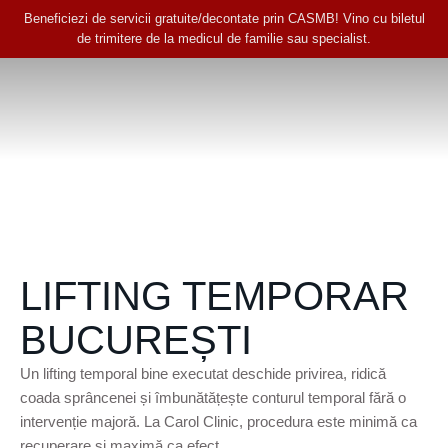
Beneficiezi de servicii gratuite/decontate prin CASMB! Vino cu biletul
de trimitere de la medicul de familie sau specialist.
LIFTING TEMPORAR
BUCUREȘTI
Un lifting temporal bine executat deschide privirea, ridică
coada sprâncenei și îmbunătățește conturul temporal fără o
intervenție majoră. La Carol Clinic, procedura este minimă ca
recuperare și maximă ca efect.