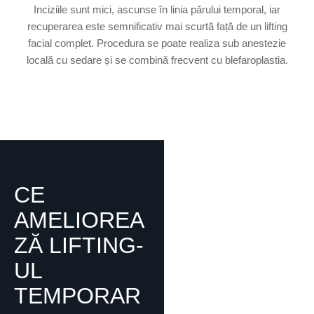
Inciziile sunt mici, ascunse în linia părului temporal, iar
recuperarea este semnificativ mai scurtă față de un lifting
facial complet. Procedura se poate realiza sub anestezie
locală cu sedare și se combină frecvent cu blefaroplastia.
CE
AMELIOREA
ZĂ LIFTING-
UL
TEMPORAR