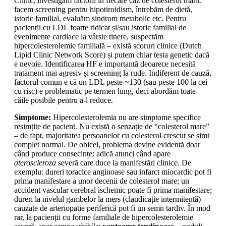
Clinic, investigăm factorii în fiecare caz de colesterol mărit:
facem screening pentru hipotiroidism, întrebăm de dietă,
istoric familial, evaluăm sindrom metabolic etc. Pentru
pacienții cu LDL foarte ridicat și/sau istoric familial de
evenimente cardiace la vârste tinere, suspectăm
hipercolesterolemie familială – există scoruri clinice (Dutch
Lipid Clinic Network Score) și putem chiar testa genetic dacă
e nevoie. Identificarea HF e importantă deoarece necesită
tratament mai agresiv și screening la rude. Indiferent de cauză,
factorul comun e că un LDL peste ~130 (sau peste 100 la cei
cu risc) e problematic pe termen lung, deci abordăm toate
căile posibile pentru a-l reduce.
Simptome:
Hipercolesterolemia nu are simptome specifice
resimțite de pacient. Nu există o senzație de “colesterol mare”
– de fapt, majoritatea persoanelor cu colesterol crescut se simt
complet normal. De obicei, problema devine evidentă doar
când produce consecințe: adică atunci când apare
ateroscleroza
severă care duce la manifestări clinice. De
exemplu: dureri toracice anginoase sau infarct miocardic pot fi
prima manifestare a unor decenii de colesterol mare; un
accident vascular cerebral ischemic poate fi prima manifestare;
dureri la nivelul gambelor la mers (claudicație intermitentă)
cauzate de arteriopatie periferică pot fi un semn tardiv. În mod
rar, la pacienții cu forme familiale de hipercolesterolemie