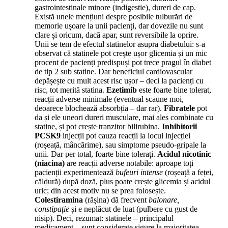
gastrointestinale minore (indigestie), dureri de cap.
Există unele mențiuni despre posibile tulburări de
memorie ușoare la unii pacienți, dar dovezile nu sunt
clare și oricum, dacă apar, sunt reversibile la oprire.
Unii se tem de efectul statinelor asupra diabetului: s-a
observat că statinele pot crește ușor glicemia și un mic
procent de pacienți predispuși pot trece pragul în diabet
de tip 2 sub statine. Dar beneficiul cardiovascular
depășește cu mult acest risc ușor – deci la pacienți cu
risc, tot merită statina.
Ezetimib
este foarte bine tolerat,
reacții adverse minimale (eventual scaune moi,
deoarece blochează absorbția – dar rar).
Fibratele
pot
da și ele uneori dureri musculare, mai ales combinate cu
statine, și pot crește tranzitor bilirubina.
Inhibitorii
PCSK9
injecții pot cauza reacții la locul injecției
(roșeață, mâncărime), sau simptome pseudo-gripale la
unii. Dar per total, foarte bine tolerați.
Acidul nicotinic
(niacina)
are reacții adverse notabile: aproape toți
pacienții experimentează
bufeuri intense
(roșeață a feței,
căldură) după doză, plus poate crește glicemia și acidul
uric; din acest motiv nu se prea folosește.
Colestiramina
(rășina) dă frecvent
balonare,
constipație
și e neplăcut de luat (pulbere cu gust de
nisip). Deci, rezumat: statinele – principalul
medicament – sunt considerate sigure la majoritatea