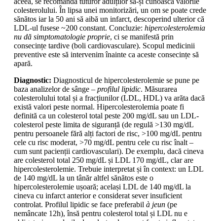
aceea, se recomandă tuturor adulților să-și cunoască valorile
colesterolului. În lipsa unei monitorizări, un om se poate crede
sănătos iar la 50 ani să aibă un infarct, descoperind ulterior că
LDL-ul fusese ~200 constant. Concluzie:
hipercolesterolemia
nu dă simptomatologie proprie
, ci se manifestă prin
consecințe tardive (boli cardiovasculare). Scopul medicinii
preventive este să intervenim înainte ca aceste consecințe să
apară.
Diagnostic:
Diagnosticul de hipercolesterolemie se pune pe
baza analizelor de sânge –
profilul lipidic
. Măsurarea
colesterolului total și a fracțiunilor (LDL, HDL) va arăta dacă
există valori peste normal. Hipercolesterolemia poate fi
definită ca un colesterol total peste 200 mg/dL sau un LDL-
colesterol peste limita de siguranță (de regulă >130 mg/dL
pentru persoanele fără alți factori de risc, >100 mg/dL pentru
cele cu risc moderat, >70 mg/dL pentru cele cu risc înalt –
cum sunt pacienții cardiovasculari). De exemplu, dacă cineva
are colesterol total 250 mg/dL și LDL 170 mg/dL, clar are
hipercolesterolemie. Trebuie interpretat și în context: un LDL
de 140 mg/dL la un tânăr altfel sănătos este o
hipercolesterolemie ușoară; același LDL de 140 mg/dL la
cineva cu infarct anterior e considerat sever insuficient
controlat. Profilul lipidic se face preferabil
à jeun
(pe
nemâncate 12h), însă pentru colesterol total și LDL nu e