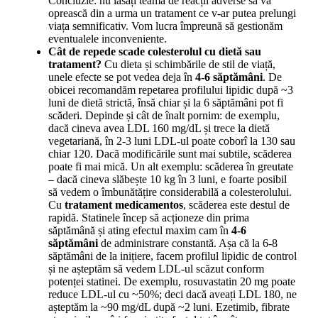
Concluzie: nu lăsați teama de reacții adverse să vă
oprească din a urma un tratament ce v-ar putea prelungi
viața semnificativ. Vom lucra împreună să gestionăm
eventualele inconveniente.
Cât de repede scade colesterolul cu dietă sau
tratament?
Cu dieta și schimbările de stil de viață,
unele efecte se pot vedea deja în
4-6 săptămâni
. De
obicei recomandăm repetarea profilului lipidic după ~3
luni de dietă strictă, însă chiar și la 6 săptămâni pot fi
scăderi. Depinde și cât de înalt pornim: de exemplu,
dacă cineva avea LDL 160 mg/dL și trece la dietă
vegetariană, în 2-3 luni LDL-ul poate coborî la 130 sau
chiar 120. Dacă modificările sunt mai subtile, scăderea
poate fi mai mică. Un alt exemplu: scăderea în greutate
– dacă cineva slăbește 10 kg în 3 luni, e foarte posibil
să vedem o îmbunătățire considerabilă a colesterolului.
Cu
tratament medicamentos
, scăderea este destul de
rapidă. Statinele încep să acționeze din prima
săptămână și ating efectul maxim cam în
4-6
săptămâni
de administrare constantă. Așa că la 6-8
săptămâni de la inițiere, facem profilul lipidic de control
și ne așteptăm să vedem LDL-ul scăzut conform
potenței statinei. De exemplu, rosuvastatin 20 mg poate
reduce LDL-ul cu ~50%; deci dacă aveați LDL 180, ne
așteptăm la ~90 mg/dL după ~2 luni. Ezetimib, fibrate