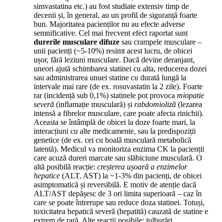
simvastatina etc.) au fost studiate extensiv timp de
decenii și, în general, au un profil de siguranță foarte
bun. Majoritatea pacienților nu au efecte adverse
semnificative. Cel mai frecvent efect raportat sunt
durerile musculare difuze
sau crampele musculare –
unii pacienți (~5-10%) resimt acest lucru, de obicei
ușor, fără leziuni musculare. Dacă devine deranjant,
uneori ajută schimbarea statinei cu alta, reducerea dozei
sau administrarea unuei statine cu durată lungă la
intervale mai rare (de ex. rosuvastatin la 2 zile). Foarte
rar (incidență sub 0,1%) statinele pot provoca
miopatie
severă
(inflamație musculară) și
rabdomioliză
(lezarea
intensă a fibrelor musculare, care poate afecta rinichii).
Aceasta se întâmplă de obicei la doze foarte mari, la
interacțiuni cu alte medicamente, sau la predispoziții
genetice (de ex. cei cu boală musculară metabolică
latentă). Medicul va monitoriza enzima CK la pacienții
care acuză dureri marcate sau slăbiciune musculară. O
altă posibilă reacție:
creșterea ușoară a enzimelor
hepatice
(ALT, AST) la ~1-3% din pacienți, de obicei
asimptomatică și reversibilă. E motiv de atenție dacă
ALT/AST depășesc de 3 ori limita superioară – caz în
care se poate întrerupe sau reduce doza statinei. Totuși,
toxicitatea hepatică severă (hepatită) cauzată de statine e
extrem de rară. Alte reacții posibile: tulburări