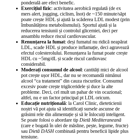
ponderală are efect benefic.
Exercițiul fizic
: activitatea aerobică regulată (de ex
mers alert, jogging, ciclism, înot) de ~150 minute/săpt
poate crește HDL și ajută la scăderea LDL modest (prin
îmbunătățirea metabolismului). Sportul ajută și la
reducerea tensiunii și controlul glicemiei, deci per
ansamblu reduce riscul cardiovascular.
Renunțarea la fumat
: deși fumatul nu ridică neapărat
LDL, scade HDL și produce inflamație, deci agravează
efectul colesterolului. Renunțarea la fumat poate crește
HDL cu ~5mg/dL și scade riscul cardiovasc
considerabil.
Moderați consumul de alcool
: cantități mici de alcool
pot crește ușor HDL, dar nu se recomandă nimănui
alcool “ca tratament” din cauza riscurilor. Consumul
excesiv poate crește trigliceridele și duce la alte
probleme. Deci, cel mult un pahar de vin ocazional;
altfel, nu e un factor principal pt LDL oricum.
Educație nutrițională
: la Carol Clinic, dieteticienii
noștri vă pot ajuta să identificați sursele ascunse de
grăsimi rele din alimentație și să le înlocuiți inteligent.
Se poate folosi o abordare tip
Dietă Mediteraneană
(care e bogată în ulei de măsline, pește, legume, fructe)
sau
Dietă DASH
combinată pentru beneficii lipide plus
tensiune.