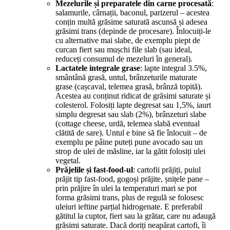
Mezelurile și preparatele din carne procesată
:
salamurile, cârnații, baconul, parizerul – acestea
conțin multă grăsime saturată ascunsă și adesea
grăsimi trans (depinde de procesare). Înlocuiți-le
cu alternative mai slabe, de exemplu piept de
curcan fiert sau mușchi file slab (sau ideal,
reduceți consumul de mezeluri în general).
Lactatele integrale grase
: lapte integral 3.5%,
smântână grasă, untul, brânzeturile maturate
grase (cașcaval, telemea grasă, brânză topită).
Acestea au conținut ridicat de grăsimi saturate și
colesterol. Folosiți lapte degresat sau 1,5%, iaurt
simplu degresat sau slab (2%), brânzeturi slabe
(cottage cheese, urdă, telemea slabă eventual
clătită de sare). Untul e bine să fie înlocuit – de
exemplu pe pâine puteți pune avocado sau un
strop de ulei de măsline, iar la gătit folosiți ulei
vegetal.
Prăjelile și fast-food-ul
: cartofii prăjiți, puiul
prăjit tip fast-food, gogoși prăjite, șnițele pane –
prin prăjire în ulei la temperaturi mari se pot
forma grăsimi trans, plus de regulă se folosesc
uleiuri ieftine parțial hidrogenate. E preferabil
gătitul la cuptor, fiert sau la grătar, care nu adaugă
grăsimi saturate. Dacă doriți neapărat cartofi, îi