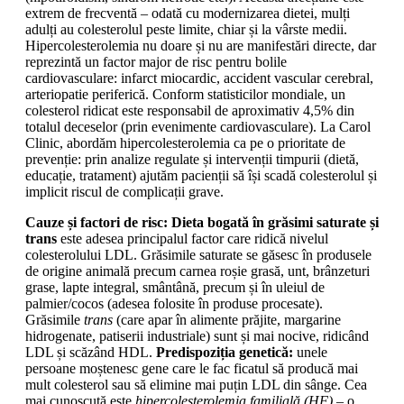
extrem de frecventă – odată cu modernizarea dietei, mulți
adulți au colesterolul peste limite, chiar și la vârste medii.
Hipercolesterolemia nu doare și nu are manifestări directe, dar
reprezintă un factor major de risc pentru bolile
cardiovasculare: infarct miocardic, accident vascular cerebral,
arteriopatie periferică. Conform statisticilor mondiale, un
colesterol ridicat este responsabil de aproximativ 4,5% din
totalul deceselor (prin evenimente cardiovasculare). La Carol
Clinic, abordăm hipercolesterolemia ca pe o prioritate de
prevenție: prin analize regulate și intervenții timpurii (dietă,
educație, tratament) ajutăm pacienții să își scadă colesterolul și
implicit riscul de complicații grave.
Cauze și factori de risc:
Dieta bogată în grăsimi saturate și
trans
este adesea principalul factor care ridică nivelul
colesterolului LDL. Grăsimile saturate se găsesc în produsele
de origine animală precum carnea roșie grasă, unt, brânzeturi
grase, lapte integral, smântână, precum și în uleiul de
palmier/cocos (adesea folosite în produse procesate).
Grăsimile
trans
(care apar în alimente prăjite, margarine
hidrogenate, patiserii industriale) sunt și mai nocive, ridicând
LDL și scăzând HDL.
Predispoziția genetică:
unele
persoane moștenesc gene care le fac ficatul să producă mai
mult colesterol sau să elimine mai puțin LDL din sânge. Cea
mai cunoscută este
hipercolesterolemia familială (HF)
– o