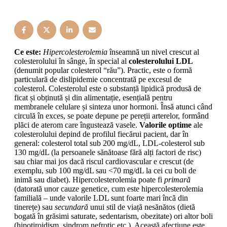
Ce este:
Hipercolesterolemia
înseamnă un nivel crescut al
colesterolului în sânge, în special al
colesterolului LDL
(denumit popular colesterol “rău”). Practic, este o formă
particulară de dislipidemie concentrată pe excesul de
colesterol. Colesterolul este o substanță lipidică produsă de
ficat și obținută și din alimentație, esențială pentru
membranele celulare și sinteza unor hormoni. Însă atunci când
circulă în exces, se poate depune pe pereții arterelor, formând
plăci de aterom care îngustează vasele.
Valorile optime
ale
colesterolului depind de profilul fiecărui pacient, dar în
general: colesterol total sub 200 mg/dL, LDL-colesterol sub
130 mg/dL (la persoanele sănătoase fără alți factori de risc)
sau chiar mai jos dacă riscul cardiovascular e crescut (de
exemplu, sub 100 mg/dL sau <70 mg/dL la cei cu boli de
inimă sau diabet). Hipercolesterolemia poate fi
primară
(datorată unor cauze genetice, cum este hipercolesterolemia
familială – unde valorile LDL sunt foarte mari încă din
tinerețe) sau
secundară
unui stil de viață nesănătos (dietă
bogată în grăsimi saturate, sedentarism, obezitate) ori altor boli
(hipotiroidism, sindrom nefrotic etc.). Această afecțiune este