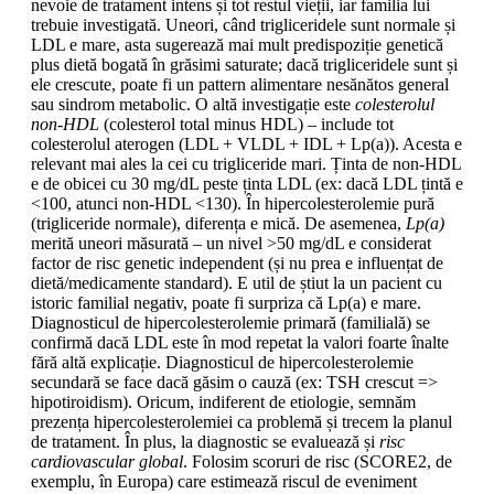
nevoie de tratament intens și tot restul vieții, iar familia lui
trebuie investigată. Uneori, când trigliceridele sunt normale și
LDL e mare, asta sugerează mai mult predispoziție genetică
plus dietă bogată în grăsimi saturate; dacă trigliceridele sunt și
ele crescute, poate fi un pattern alimentare nesănătos general
sau sindrom metabolic. O altă investigație este
colesterolul
non-HDL
(colesterol total minus HDL) – include tot
colesterolul aterogen (LDL + VLDL + IDL + Lp(a)). Acesta e
relevant mai ales la cei cu trigliceride mari. Ținta de non-HDL
e de obicei cu 30 mg/dL peste ținta LDL (ex: dacă LDL țintă e
<100, atunci non-HDL <130). În hipercolesterolemie pură
(trigliceride normale), diferența e mică. De asemenea,
Lp(a)
merită uneori măsurată – un nivel >50 mg/dL e considerat
factor de risc genetic independent (și nu prea e influențat de
dietă/medicamente standard). E util de știut la un pacient cu
istoric familial negativ, poate fi surpriza că Lp(a) e mare.
Diagnosticul de hipercolesterolemie primară (familială) se
confirmă dacă LDL este în mod repetat la valori foarte înalte
fără altă explicație. Diagnosticul de hipercolesterolemie
secundară se face dacă găsim o cauză (ex: TSH crescut =>
hipotiroidism). Oricum, indiferent de etiologie, semnăm
prezența hipercolesterolemiei ca problemă și trecem la planul
de tratament. În plus, la diagnostic se evaluează și
risc
cardiovascular global
. Folosim scoruri de risc (SCORE2, de
exemplu, în Europa) care estimează riscul de eveniment