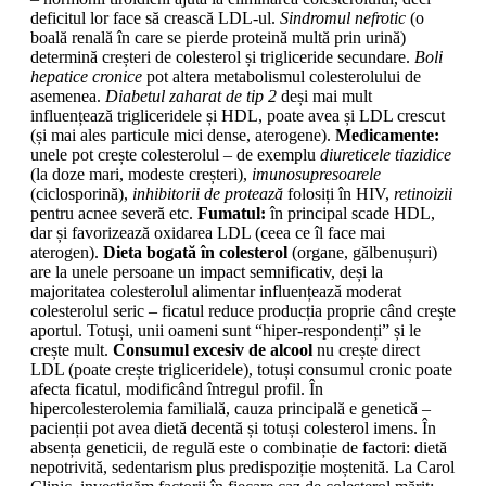
deficitul lor face să crească LDL-ul.
Sindromul nefrotic
(o
boală renală în care se pierde proteină multă prin urină)
determină creșteri de colesterol și trigliceride secundare.
Boli
hepatice cronice
pot altera metabolismul colesterolului de
asemenea.
Diabetul zaharat de tip 2
deși mai mult
influențează trigliceridele și HDL, poate avea și LDL crescut
(și mai ales particule mici dense, aterogene).
Medicamente:
unele pot crește colesterolul – de exemplu
diureticele tiazidice
(la doze mari, modeste creșteri),
imunosupresoarele
(ciclosporină),
inhibitorii de protează
folosiți în HIV,
retinoizii
pentru acnee severă etc.
Fumatul:
în principal scade HDL,
dar și favorizează oxidarea LDL (ceea ce îl face mai
aterogen).
Dieta bogată în colesterol
(organe, gălbenușuri)
are la unele persoane un impact semnificativ, deși la
majoritatea colesterolul alimentar influențează moderat
colesterolul seric – ficatul reduce producția proprie când crește
aportul. Totuși, unii oameni sunt “hiper-respondenți” și le
crește mult.
Consumul excesiv de alcool
nu crește direct
LDL (poate crește trigliceridele), totuși consumul cronic poate
afecta ficatul, modificând întregul profil. În
hipercolesterolemia familială, cauza principală e genetică –
pacienții pot avea dietă decentă și totuși colesterol imens. În
absența geneticii, de regulă este o combinație de factori: dietă
nepotrivită, sedentarism plus predispoziție moștenită. La Carol