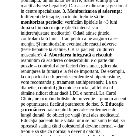
(lomitapid, un inhibitor de MTP, foarte scump și cu
reacții adverse hepatice). Dar asta e ultra-rar și gestionat
în centre specializate.
3. Monitorizarea și aderența:
Indiferent de terapie, pacientul trebuie să fie
monitorizat periodic
: verificăm lipidele la ~3 luni
după schimbări majore (dietă intensă sau
inițiere/ajustare medicație). Odată atinse țintele,
controlăm la 6 luni – 1 an pentru a ne asigura că se
mențin. Și monitorizăm eventualele reacții adverse
(teste hepatice la statine, CK la pacienți cu dureri
musculare).
4. Abordarea integrată a riscului:
reamintim că scăderea colesterolului e o parte din
puzzle – controlul altor factori (tensiunea, glicemia,
renunțarea la fumat) e la fel de important. De exemplu,
la un pacient cu hipercolesterolemie și hipertensiune,
vom recomanda și tratament antihipertensiv. La un
diabetic, controlul glicemic e crucial, altfel riscul
rămâne ridicat chiar dacă LDL e normal. La Carol
Clinic, ne ocupăm holistic de prevenție – punem accent
pe optimizarea fiecărui parametru de risc.
5. Educație
și urmărire:
tratamentul hipercolesterolemiei e de
lungă durată, de obicei pe viață (mai ales medicația).
Educația pacientului e vitală: unii se pot simți tentați să
oprească statina când colesterolul devine normal – dar
trebuie să știe că normal a devenit datorită