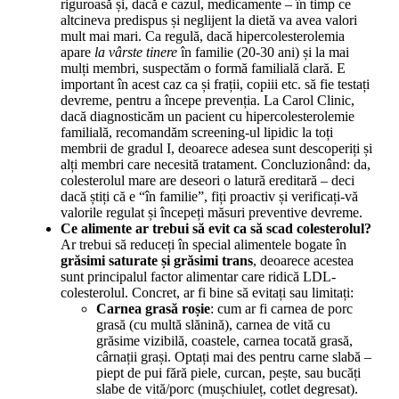
riguroasă și, dacă e cazul, medicamente – în timp ce
altcineva predispus și neglijent la dietă va avea valori
mult mai mari. Ca regulă, dacă hipercolesterolemia
apare
la vârste tinere
în familie (20-30 ani) și la mai
mulți membri, suspectăm o formă familială clară. E
important în acest caz ca și frații, copiii etc. să fie testați
devreme, pentru a începe prevenția. La Carol Clinic,
dacă diagnosticăm un pacient cu hipercolesterolemie
familială, recomandăm screening-ul lipidic la toți
membrii de gradul I, deoarece adesea sunt descoperiți și
alți membri care necesită tratament. Concluzionând: da,
colesterolul mare are deseori o latură ereditară – deci
dacă știți că e “în familie”, fiți proactiv și verificați-vă
valorile regulat și începeți măsuri preventive devreme.
Ce alimente ar trebui să evit ca să scad colesterolul?
Ar trebui să reduceți în special alimentele bogate în
grăsimi saturate și grăsimi trans
, deoarece acestea
sunt principalul factor alimentar care ridică LDL-
colesterolul. Concret, ar fi bine să evitați sau limitați:
Carnea grasă roșie
: cum ar fi carnea de porc
grasă (cu multă slănină), carnea de vită cu
grăsime vizibilă, coastele, carnea tocată grasă,
cârnații grași. Optați mai des pentru carne slabă –
piept de pui fără piele, curcan, pește, sau bucăți
slabe de vită/porc (mușchiuleț, cotlet degresat).