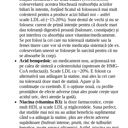
colesevelam): acestea blochează reabsorbția acizilor
biliari în intestin, forțând ficatul să folosească mai mult
colesterol pentru a produce acizi biliari noi – astfel
scade LDL-ul (~15-20%). Sunt destul de vechi și nu se
folosesc curent de primă intenție pentru că dozele mari
dau toleranță digestivă proastă (balonare, constipație) și
pot interfera cu absorbția unor vitamine/medicamente.
Se pot folosi la cei care nu tolerează statinele sau la
femei tinere care vor să evite medicația sistemică (de ex.
colesevelam uneori se folosește în sarcină pentru că nu
se absoarbe în corp).
Acid bempedoic
: un medicament nou, acționează tot
pe calea de sinteză a colesterolului (upstream de HMG-
CoA reductază). Scade LDL cu ~20%. E folosit ca
alternativă sau adăugare la statine, mai ales la cei care
nu tolerează doze mari de statină. Apare și în
combinație cu ezetimib. E o opțiune nouă, cu profile
promițător de efecte adverse (mai ales poate crește ușor
acidul uric, deci atenție la gută).
Niacina (vitamina B3)
: la doze farmaceutice, crește
mult HDL și scade LDL și trigliceridele. Suna perfect,
dar studiile mai noi nu au arătat beneficiu suplimentar
când s-a adăugat la statine, plus are efecte adverse
supărătoare (bufeuri intense, prurit, risc de tulburări
hepatice, poate agrava glicemia). Astfel, niacina nu mai