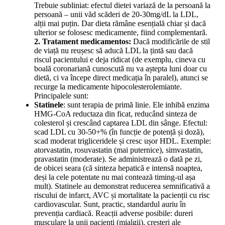
Trebuie subliniat: efectul dietei variază de la persoană la
persoană – unii văd scăderi de 20-30mg/dL la LDL,
alții mai puțin. Dar dieta rămâne esențială chiar și dacă
ulterior se folosesc medicamente, fiind complementară.
2. Tratament medicamentos:
Dacă modificările de stil
de viață nu reușesc să aducă LDL la țintă sau dacă
riscul pacientului e deja ridicat (de exemplu, cineva cu
boală coronariană cunoscută nu va aștepta luni doar cu
dietă, ci va începe direct medicația în paralel), atunci se
recurge la medicamente hipocolesterolemiante.
Principalele sunt:
Statinele
: sunt terapia de primă linie. Ele inhibă enzima
HMG-CoA reductaza din ficat, reducând sinteza de
colesterol și crescând captarea LDL din sânge. Efectul:
scad LDL cu 30-50+% (în funcție de potență și doză),
scad moderat trigliceridele și cresc ușor HDL. Exemple:
atorvastatin, rosuvastatin (mai puternice), simvastatin,
pravastatin (moderate). Se administrează o dată pe zi,
de obicei seara (că sinteza hepatică e intensă noaptea,
deși la cele potentate nu mai contează timing-ul așa
mult). Statinele au demonstrat reducerea semnificativă a
riscului de infarct, AVC și mortalitate la pacienții cu risc
cardiovascular. Sunt, practic, standardul auriu în
prevenția cardiacă. Reacții adverse posibile: dureri
musculare la unii pacienți (mialgii), creșteri ale