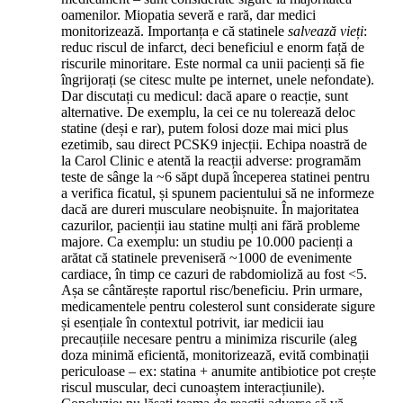
oamenilor. Miopatia severă e rară, dar medici
monitorizează. Importanța e că statinele
salvează vieți
:
reduc riscul de infarct, deci beneficiul e enorm față de
riscurile minoritare. Este normal ca unii pacienți să fie
îngrijorați (se citesc multe pe internet, unele nefondate).
Dar discutați cu medicul: dacă apare o reacție, sunt
alternative. De exemplu, la cei ce nu tolerează deloc
statine (deși e rar), putem folosi doze mai mici plus
ezetimib, sau direct PCSK9 injecții. Echipa noastră de
la Carol Clinic e atentă la reacții adverse: programăm
teste de sânge la ~6 săpt după începerea statinei pentru
a verifica ficatul, și spunem pacientului să ne informeze
dacă are dureri musculare neobișnuite. În majoritatea
cazurilor, pacienții iau statine mulți ani fără probleme
majore. Ca exemplu: un studiu pe 10.000 pacienți a
arătat că statinele preveniseră ~1000 de evenimente
cardiace, în timp ce cazuri de rabdomioliză au fost <5.
Așa se cântărește raportul risc/beneficiu. Prin urmare,
medicamentele pentru colesterol sunt considerate sigure
și esențiale în contextul potrivit, iar medicii iau
precauțiile necesare pentru a minimiza riscurile (aleg
doza minimă eficientă, monitorizează, evită combinații
periculoase – ex: statina + anumite antibiotice pot crește
riscul muscular, deci cunoaștem interacțiunile).