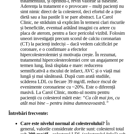
tratamentului, și oprindu-l, revin valorile la baseline.
Aderența la tratament e o provocare – mulți pacienți nu
simt nimic direct de la colesterol, deci efortul de a ține
dietă sau a lua pastile li se pare abstract. La Carol
Clinic, ne străduim să explicăm în termeni clari riscurile
și beneficiile, eventual arătând imagini cu artere cu
placa de aterom, pentru a face pericolul vizibil. Folosim
uneori investigații precum scorul de calciu coronarian
(CT) la pacienți indeciși – dacă vedem calcificări pe
coronare, e o confirmare a efectelor
hipercolesterolemiei și motivația crește. În rezumat,
tratamentul hipercolesterolemiei cere un angajament pe
termen lung, însă răsplata e mare: reducerea
semnificativă a riscului de infarct, AVC și o viață mai
lungă și mai sănătoasă. După cum arată studiile,
scăderea LDL cu fiecare 39 mg/dL reduce riscul de
evenimente coronariene cu ~20%. Este o diferență
masivă. La Carol Clinic, motto-ul nostru pentru
pacienții cu colesterol mărit este:
“Cu cât mai jos, cu
atât mai bine – pentru inima dumneavoastră.”
Întrebări frecvente:
Care este nivelul normal al colesterolului?
În
general, valorile considerate
dorite
sunt: colesterol total