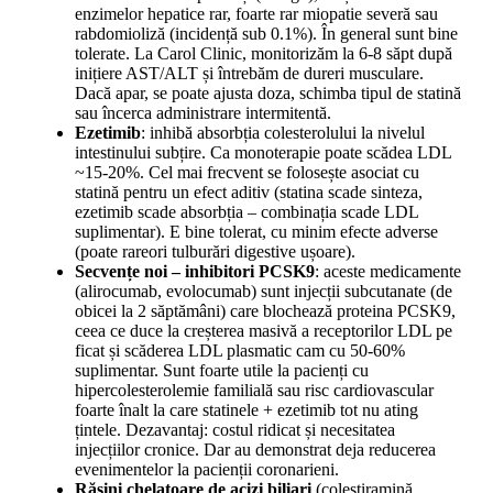
enzimelor hepatice rar, foarte rar miopatie severă sau
rabdomioliză (incidență sub 0.1%). În general sunt bine
tolerate. La Carol Clinic, monitorizăm la 6-8 săpt după
inițiere AST/ALT și întrebăm de dureri musculare.
Dacă apar, se poate ajusta doza, schimba tipul de statină
sau încerca administrare intermitentă.
Ezetimib
: inhibă absorbția colesterolului la nivelul
intestinului subțire. Ca monoterapie poate scădea LDL
~15-20%. Cel mai frecvent se folosește asociat cu
statină pentru un efect aditiv (statina scade sinteza,
ezetimib scade absorbția – combinația scade LDL
suplimentar). E bine tolerat, cu minim efecte adverse
(poate rareori tulburări digestive ușoare).
Secvențe noi – inhibitori PCSK9
: aceste medicamente
(alirocumab, evolocumab) sunt injecții subcutanate (de
obicei la 2 săptămâni) care blochează proteina PCSK9,
ceea ce duce la creșterea masivă a receptorilor LDL pe
ficat și scăderea LDL plasmatic cam cu 50-60%
suplimentar. Sunt foarte utile la pacienți cu
hipercolesterolemie familială sau risc cardiovascular
foarte înalt la care statinele + ezetimib tot nu ating
țintele. Dezavantaj: costul ridicat și necesitatea
injecțiilor cronice. Dar au demonstrat deja reducerea
evenimentelor la pacienții coronarieni.
Rășini chelatoare de acizi biliari
(colestiramină,