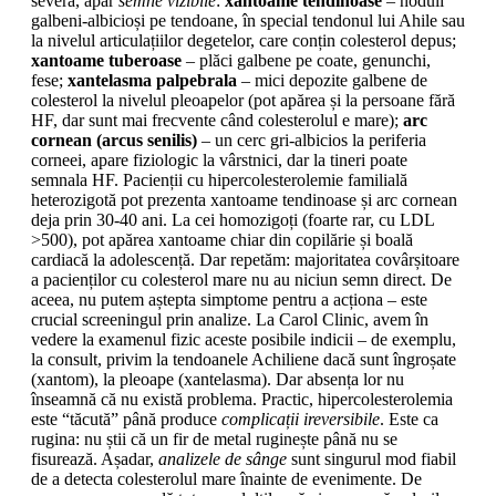
severă, apar
semne vizibile
:
xantoame tendinoase
– noduli
galbeni-albicioși pe tendoane, în special tendonul lui Ahile sau
la nivelul articulațiilor degetelor, care conțin colesterol depus;
xantoame tuberoase
– plăci galbene pe coate, genunchi,
fese;
xantelasma palpebrala
– mici depozite galbene de
colesterol la nivelul pleoapelor (pot apărea și la persoane fără
HF, dar sunt mai frecvente când colesterolul e mare);
arc
cornean (arcus senilis)
– un cerc gri-albicios la periferia
corneei, apare fiziologic la vârstnici, dar la tineri poate
semnala HF. Pacienții cu hipercolesterolemie familială
heterozigotă pot prezenta xantoame tendinoase și arc cornean
deja prin 30-40 ani. La cei homozigoți (foarte rar, cu LDL
>500), pot apărea xantoame chiar din copilărie și boală
cardiacă la adolescență. Dar repetăm: majoritatea covârșitoare
a pacienților cu colesterol mare nu au niciun semn direct. De
aceea, nu putem aștepta simptome pentru a acționa – este
crucial screeningul prin analize. La Carol Clinic, avem în
vedere la examenul fizic aceste posibile indicii – de exemplu,
la consult, privim la tendoanele Achiliene dacă sunt îngroșate
(xantom), la pleoape (xantelasma). Dar absența lor nu
înseamnă că nu există problema. Practic, hipercolesterolemia
este “tăcută” până produce
complicații ireversibile
. Este ca
rugina: nu știi că un fir de metal ruginește până nu se
fisurează. Așadar,
analizele de sânge
sunt singurul mod fiabil
de a detecta colesterolul mare înainte de evenimente. De