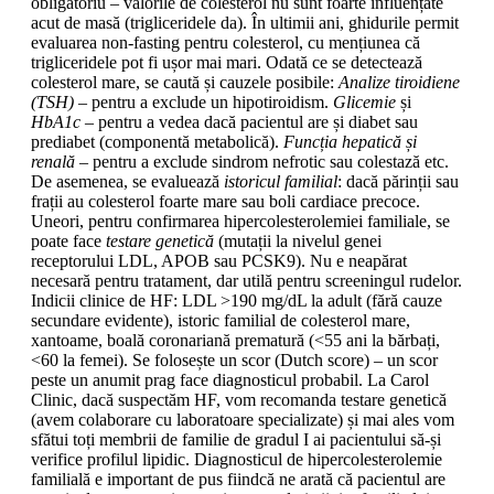
obligatoriu – valorile de colesterol nu sunt foarte influențate
acut de masă (trigliceridele da). În ultimii ani, ghidurile permit
evaluarea non-fasting pentru colesterol, cu mențiunea că
trigliceridele pot fi ușor mai mari. Odată ce se detectează
colesterol mare, se caută și cauzele posibile:
Analize tiroidiene
(TSH)
– pentru a exclude un hipotiroidism.
Glicemie
și
HbA1c
– pentru a vedea dacă pacientul are și diabet sau
prediabet (componentă metabolică).
Funcția hepatică și
renală
– pentru a exclude sindrom nefrotic sau colestază etc.
De asemenea, se evaluează
istoricul familial
: dacă părinții sau
frații au colesterol foarte mare sau boli cardiace precoce.
Uneori, pentru confirmarea hipercolesterolemiei familiale, se
poate face
testare genetică
(mutații la nivelul genei
receptorului LDL, APOB sau PCSK9). Nu e neapărat
necesară pentru tratament, dar utilă pentru screeningul rudelor.
Indicii clinice de HF: LDL >190 mg/dL la adult (fără cauze
secundare evidente), istoric familial de colesterol mare,
xantoame, boală coronariană prematură (<55 ani la bărbați,
<60 la femei). Se folosește un scor (Dutch score) – un scor
peste un anumit prag face diagnosticul probabil. La Carol
Clinic, dacă suspectăm HF, vom recomanda testare genetică
(avem colaborare cu laboratoare specializate) și mai ales vom
sfătui toți membrii de familie de gradul I ai pacientului să-și
verifice profilul lipidic. Diagnosticul de hipercolesterolemie
familială e important de pus fiindcă ne arată că pacientul are