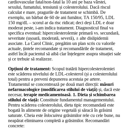
cardiovascular fatal/non-fatal la 10 ani pe baza vârstei,
sexului, fumatului, tensiunii și colesterolului. Dacă riscul
calculat e mare, pragurile de tratament se schimbă. De
exemplu, un bărbat de 60 de ani fumător, TA 150/95, LDL
150 mg/dL – scorul ar da risc ridicat; deci deși LDL e doar
moderat peste, i-am indica tratament. Diagnosticul final va
specifica eventual: hipercolesterolemie primară vs. secundară,
severitate (ușoară, moderată, severă), ± alte dislipidemii
asociate. La Carol Clinic, pregătim un plan scris cu valorile
actuale, țintele recomandate și recomandările de tratament,
astfel încât pacientul să aibă clar înțelegere asupra situației sale
și ce trebuie să realizeze.
Opțiuni de tratament:
Scopul tratării hipercolesterolemiei
este scăderea nivelului de LDL-colesterol (și a colesterolului
total) pentru a preveni depunerea acestuia pe artere.
Tratamentul se concentrează pe două mari direcții:
măsuri
nefarmacologice (modificarea stilului de viață)
și, dacă este
necesar,
terapie medicamentoasă
.
1. Dieta și schimbarea
stilului de viață:
Constituie fundamentul managementului.
Pentru scăderea colesterolului, dieta tipic recomandată este
bogată în alimente de origine vegetală și săracă în grăsimi
saturate. Cheia este
înlocuirea
grăsimilor rele cu cele bune, nu
neapărat eliminarea completă a grăsimilor. Recomandări
concrete: