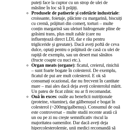
puteți face la cuptor cu un strop de ulei de
măsline în loc să îi prăjiți.
Produsele de patiserie și cofetărie industriale
:
croissante, foietaje, plăcinte cu margarină, biscuiți
cu cremă, prăjituri din comerț, torturi – multe
conțin margarină sau uleiuri hidrogenate pline de
grăsimi trans, plus mult zahăr (care nu
influențează direct LDL dar e rău pentru
trigliceride și greutate). Dacă aveți poftă de ceva
dulce, optați pentru o prăjitură de casă cu ulei de
rapiță de exemplu, sau un desert mai sănătos
(fructe coapte cu nuci etc.).
Organ meats (organe)
: ficatul, creierul, rinichii
– sunt foarte bogate în colesterol. De exemplu,
ficatul de pui are mult colesterol. E ok să
consumați ocazional, dar nu frecvent în cantitate
mare – mai ales dacă deja aveți colesterolul mărit.
Un pateu de ficat zilnic nu ar fi recomandat.
Ouă în exces
: ouăle au beneficii nutriționale
(proteine, vitamine), dar gălbenușul e bogat în
colesterol (~200mg/galbenuș). Consumul de ouă
este controversat – multe studii recente arată că
un ou pe zi nu crește semnificativ riscul la
majoritatea oamenilor. Dar dacă aveți deja
hipercolesterolemie, unii medici recomandă să