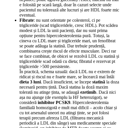
e folosită pe scară largă, doar în cazuri selecte unde
pacientul nu tolerează alte lucruri și are HDL foarte mic
eventual.
Fibrate
: nu sunt orientate pe colesterol, ci pe
trigliceride (scad trigliceridele, cresc HDL). Pot scădea
modest și LDL la unii pacienți, dar nu sunt prima
opțiune pentru hipercolesterolemia pură. Totuși, la
cineva cu LDL mare și trigliceride mari, un fenofibrat
se poate adăuga la statină. Dar trebuie prudență,
combinarea crește riscul de efecte musculare. Deci rar
se face combinat, de obicei se rezolvă LDL cu statină și
trigliceridele scad odată cu dieta; fibratul e rezervat pt
trigliceride >500 persistente.
În practică, schema uzuală: dacă LDL nu e extrem de
ridicat și riscul nu e foarte mare, se încearcă mai întâi
dieta 3 luni
. Dacă insuficient, se începe
statină
la doza
necesară pentru țintă. Dacă statina la doză maxim
tolerată nu atinge ținta, se adaugă
ezetimib
. Dacă nici
așa nu ajunge (de exemplu la HF heterozigot), se
consideră
inhibitor PCSK9
. Hipercolesterolemia
familială homozigotă e mult mai dificil – acolo chiar și
cu tot arsenalul uneori nu atingi ținte, se pot folosi
terapii precum afereza LDL (filtrarea mecanică
periodică a LDL din sânge) sau medicamente speciale