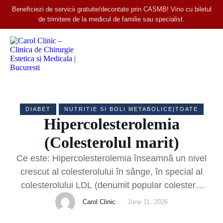
Beneficiezi de servicii gratuite/decontate prin CASMB! Vino cu biletul
de trimitere de la medicul de familie sau specialist.
DIABET
NUTRITIE SI BOLI METABOLICE|TOATE
Hipercolesterolemia
(Colesterolul marit)
Ce este: Hipercolesterolemia înseamnă un nivel
crescut al colesterolului în sânge, în special al
colesterolului LDL (denumit popular colesterol
“rău”). Practic, este o formă particulară de
Carol Clinic
June 11, 2026
dislipidemie concentrată pe excesul de