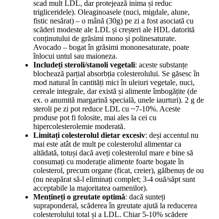
scad mult LDL, dar protejează inima și reduc
trigliceridele). Oleaginoasele (nuci, migdale, alune,
fistic nesărat) – o mână (30g) pe zi a fost asociată cu
scăderi modeste ale LDL și creșteri ale HDL datorită
conținutului de grăsimi mono și polinesaturate.
Avocado – bogat în grăsimi mononesaturate, poate
înlocui untul sau maioneza.
Includeți steroli/stanoli vegetali
: aceste substanțe
blochează parțial absorbția colesterolului. Se găsesc în
mod natural în cantități mici în uleiuri vegetale, nuci,
cereale integrale, dar există și alimente îmbogățite (de
ex. o anumită margarină specială, unele iaurturi). 2 g de
steroli pe zi pot reduce LDL cu ~7-10%. Aceste
produse pot fi folosite, mai ales la cei cu
hipercolesterolemie moderată.
Limitați colesterolul dietar excesiv
: deși accentul nu
mai este atât de mult pe colesterolul alimentar ca
altădată, totuși dacă aveți colesterolul mare e bine să
consumați cu moderație alimente foarte bogate în
colesterol, precum organe (ficat, creier), gălbenuș de ou
(nu neapărat să-l eliminați complet; 3-4 ouă/săpt sunt
acceptabile la majoritatea oamenilor).
Mențineți o greutate optimă
: dacă sunteți
supraponderal, scăderea în greutate ajută la reducerea
colesterolului total și a LDL. Chiar 5-10% scădere