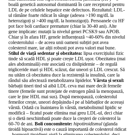
boală genetică autosomal dominantă în care receptorul pentru
LDL de pe celulele hepatice este defectuos. Rezultatul: LDL-
ul rămâne foarte ridicat în sânge (adesea >190 mg/dL la
heterozigoți și >400 mg/dL la homozigoți). Persoanele cu HF
pot face boli cardiace premature (chiar la 30-40 ani). Alte
gene implicate: mutații la nivelul genei PCSK9 sau APOB.
Chiar și în afara HF, genele influențează ~40-60% din nivelul
colesterolului – de aceea unii oameni subțiri pot avea
colesterol mare, iar alții robusti pot avea valori mai bune.
Stilul de viață sedentar și obezitatea:
lipsa exercițiului fizic
tinde să scadă HDL și poate crește LDL ușor. Obezitatea (mai
ales abdominală) este asociată cu dislipidemie – de regulă
trigliceride mari și HDL scăzut, dar uneori și LDL crescut. Să
nu uităm că obezitatea duce la rezistență la insulină, care la
rândul său afectează metabolizarea lipidelor.
Vârsta și sexul:
bărbații tineri tind să aibă LDL ceva mai mare decât femeile
tinere (femeile sunt protejate de estrogen până la menopauză,
care le ține HDL mai sus). După menopauză, colesterolul
femeilor crește, uneori depășindu-l pe al bărbaților de aceeași
vârstă. Odată cu înaintarea în vârstă, metabolismul lipidic se
modifică – ficatul poate elimina mai greu LDL-ul, deci chiar
și o dietă neschimbată poate duce la creșteri de colesterol la
60-70 de ani.
Boli concomitente:
hipotiroidismul
(glanda
tiroidă hipoactivă) este o cauză importantă de colesterol ridicat
– hormonii tiroidieni ajută la eliminarea colesterolului, deci