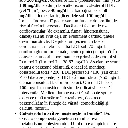
sub
200 mg/dL
, colesterol LDL (colesterolul “rău”) sub
130 mg/dL
la adulții fără alte riscuri, colesterol HDL
(cel “bun”) peste
40 mg/dL
la bărbați și peste
50
mg/dL
la femei, iar trigliceridele sub
150 mg/dL
.
Totuși, “normalul” poate varia în funcție de profilul de
risc al fiecărei persoane. Dacă aveți factori de risc
cardiovascular (de exemplu, fumat, hipertensiune,
diabet) sau ați avut deja un eveniment cardiac, țintele
devin mai stricte. De pildă, un pacient cu boală
coronariană ar trebui să aibă LDL sub 70 mg/dL
conform ghidurilor actuale, pentru protecție optimă. În
conversie, uneori laboratoarele exprimă colesterolul și
în mmol/L (1 mmol/L = 38,67 mg/dL). Așadar, pe scurt:
pentru o persoană obișnuită, e ideal să mențineți
colesterolul total <200, LDL preferabil <130 (sau chiar
<100 dacă se poate), și HDL cât mai ridicat (≥60 mg/dL
e chiar considerat factor protector). Orice LDL peste
160 mg/dL e considerat destul de ridicat și necesită
intervenție. Medicul dumneavoastră vă poate spune
exact ce țintă urmărim în cazul dvs., deoarece
personalizăm în funcție de vârstă, comorbidități și
calculul riscului.
Colesterolul mărit se moștenește în familie?
Da,
există o componentă genetică semnificativă în
metabolismul colesterolului. Unul din exemplele clare