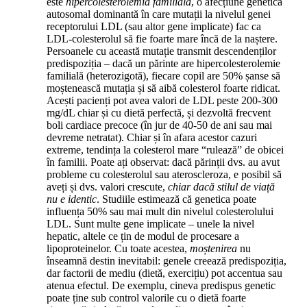
este
hipercolesterolemia familială
, o afecțiune genetică
autosomal dominantă în care mutații la nivelul genei
receptorului LDL (sau altor gene implicate) fac ca
LDL-colesterolul să fie foarte mare încă de la naștere.
Persoanele cu această mutație transmit descendenților
predispoziția – dacă un părinte are hipercolesterolemie
familială (heterozigotă), fiecare copil are 50% șanse să
moștenească mutația și să aibă colesterol foarte ridicat.
Acești pacienți pot avea valori de LDL peste 200-300
mg/dL chiar și cu dietă perfectă, și dezvoltă frecvent
boli cardiace precoce (în jur de 40-50 de ani sau mai
devreme netratat). Chiar și în afara acestor cazuri
extreme, tendința la colesterol mare “rulează” de obicei
în familii. Poate ați observat: dacă părinții dvs. au avut
probleme cu colesterolul sau ateroscleroza, e posibil să
aveți și dvs. valori crescute,
chiar dacă stilul de viață
nu e identic
. Studiile estimează că genetica poate
influența 50% sau mai mult din nivelul colesterolului
LDL. Sunt multe gene implicate – unele la nivel
hepatic, altele ce țin de modul de procesare a
lipoproteinelor. Cu toate acestea,
moștenirea
nu
înseamnă destin inevitabil: genele creează predispoziția,
dar factorii de mediu (dietă, exercițiu) pot accentua sau
atenua efectul. De exemplu, cineva predispus genetic
poate ține sub control valorile cu o dietă foarte