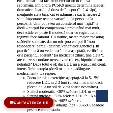
etc., similar – își fac simțit efectul tot în câteva
săptămâni. Inhibitorii PCSK9 injecții determină scăderi
dramatice chiar după doza de început (în 2-4 săpt),
menținute atâta timp cât se administrează la fiecare 2
săpt. Important: reacția variază de la persoană la
persoană. Unii pot avea un colesterol mai “rigid” la
dietă – corpul lor compensează producând mai mult,
deci scăderea poate fi modestă doar cu regim. La alții,
regimul face minuni. Cu statine, marea majoritate ating
scăderile scontate, dar un mic procent pot fi “non-
responderi” partial (datorită variantelor genetice). În
practică, dacă nu vedem scăderea așteptată, verificăm:
este pacientul aderent? (ia medicația zilnic, ține dieta?),
are cauze secundare nerezolvate (de ex, hipotiroidism
netratat)? Dacă totul e ok dar LDL nu a scăzut suficient,
intensificăm terapia (doză mai mare, adăugare alt
medicament). Ca repere:
Dieta strictă + exercițiu: așteptați-vă la 5-15%
reducere LDL în 2-3 luni (uneori mai mult dacă
plecați de la un stil de viață foarte nesănătos).
Statină moderată: ~30% scădere LDL în ~6 săpt.
Statină intensă: ~50% scădere LDL în ~6 săpt.
Statină + ezetimib: ~60% scădere.
CONTACTEAZĂ-NE
Inhibitor PCSK9: adaugă încă ~50-60% scădere
Sună acum
peste ce era cu statina.
+40 371 71 61 61