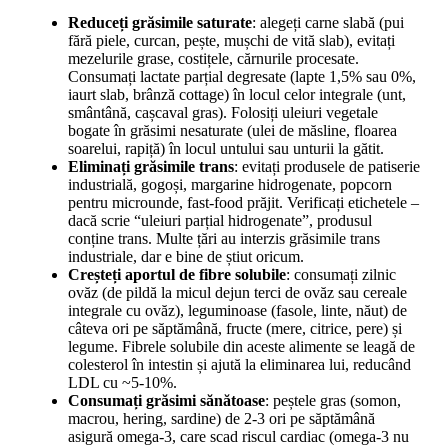
Reduceți grăsimile saturate
: alegeți carne slabă (pui
fără piele, curcan, pește, mușchi de vită slab), evitați
mezelurile grase, costițele, cărnurile procesate.
Consumați lactate parțial degresate (lapte 1,5% sau 0%,
iaurt slab, brânză cottage) în locul celor integrale (unt,
smântână, cașcaval gras). Folosiți uleiuri vegetale
bogate în grăsimi nesaturate (ulei de măsline, floarea
soarelui, rapiță) în locul untului sau unturii la gătit.
Eliminați grăsimile trans
: evitați produsele de patiserie
industrială, gogoși, margarine hidrogenate, popcorn
pentru microunde, fast-food prăjit. Verificați etichetele –
dacă scrie “uleiuri parțial hidrogenate”, produsul
conține trans. Multe țări au interzis grăsimile trans
industriale, dar e bine de știut oricum.
Creșteți aportul de fibre solubile
: consumați zilnic
ovăz (de pildă la micul dejun terci de ovăz sau cereale
integrale cu ovăz), leguminoase (fasole, linte, năut) de
câteva ori pe săptămână, fructe (mere, citrice, pere) și
legume. Fibrele solubile din aceste alimente se leagă de
colesterol în intestin și ajută la eliminarea lui, reducând
LDL cu ~5-10%.
Consumați grăsimi sănătoase
: peștele gras (somon,
macrou, hering, sardine) de 2-3 ori pe săptămână
asigură omega-3, care scad riscul cardiac (omega-3 nu