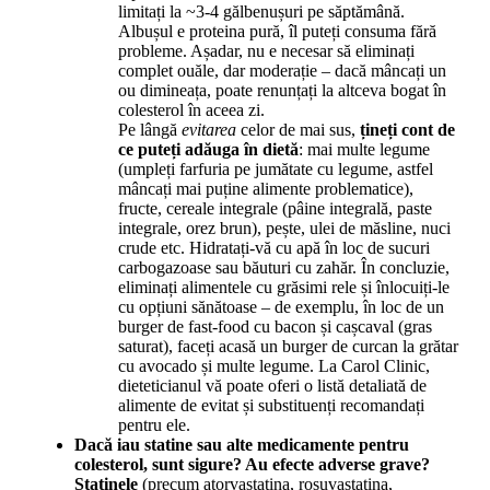
limitați la ~3-4 gălbenușuri pe săptămână.
Albușul e proteina pură, îl puteți consuma fără
probleme. Așadar, nu e necesar să eliminați
complet ouăle, dar moderație – dacă mâncați un
ou dimineața, poate renunțați la altceva bogat în
colesterol în aceea zi.
Pe lângă
evitarea
celor de mai sus,
țineți cont de
ce puteți adăuga în dietă
: mai multe legume
(umpleți farfuria pe jumătate cu legume, astfel
mâncați mai puține alimente problematice),
fructe, cereale integrale (pâine integrală, paste
integrale, orez brun), pește, ulei de măsline, nuci
crude etc. Hidratați-vă cu apă în loc de sucuri
carbogazoase sau băuturi cu zahăr. În concluzie,
eliminați alimentele cu grăsimi rele și înlocuiți-le
cu opțiuni sănătoase – de exemplu, în loc de un
burger de fast-food cu bacon și cașcaval (gras
saturat), faceți acasă un burger de curcan la grătar
cu avocado și multe legume. La Carol Clinic,
dieteticianul vă poate oferi o listă detaliată de
alimente de evitat și substituenți recomandați
pentru ele.
Dacă iau statine sau alte medicamente pentru
colesterol, sunt sigure? Au efecte adverse grave?
Statinele
(precum atorvastatina, rosuvastatina,