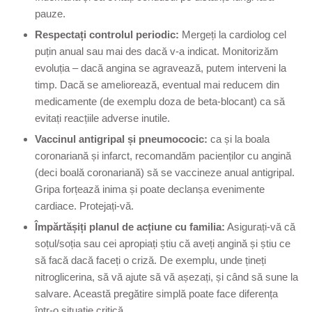
pauze.
Respectați controlul periodic:
Mergeți la cardiolog cel
puțin anual sau mai des dacă v-a indicat. Monitorizăm
evoluția – dacă angina se agravează, putem interveni la
timp. Dacă se ameliorează, eventual mai reducem din
medicamente (de exemplu doza de beta-blocant) ca să
evitați reacțiile adverse inutile.
Vaccinul antigripal și pneumococic:
ca și la boala
coronariană și infarct, recomandăm pacienților cu angină
(deci boală coronariană) să se vaccineze anual antigripal.
Gripa forțează inima și poate declanșa evenimente
cardiace. Protejați-vă.
Împărtășiți planul de acțiune cu familia:
Asigurați-vă că
soțul/soția sau cei apropiați știu că aveți angină și știu ce
să facă dacă faceți o criză. De exemplu, unde țineți
nitroglicerina, să vă ajute să vă așezați, și când să sune la
salvare. Această pregătire simplă poate face diferența
într-o situație critică.