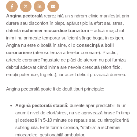
Angina pectorală
reprezintă un sindrom clinic manifestat prin
durere sau disconfort în piept, apărut tipic la efort sau stres,
datorită
ischemiei miocardice tranzitorii
– adică mușchiul
inimii nu primește temporar suficient sânge bogat în oxigen.
Angina nu este o boală în sine, ci o
consecință a bolii
coronariene
(ateroscleroza arterelor coronare). Practic,
arterele coronare îngustate de plăci de aterom nu pot furniza
debitul adecvat când inima are nevoie crescută (efort fizic,
emoții puternice, frig etc.), iar acest deficit provoacă durerea.
Angina pectorală poate fi de două tipuri principale:
Angină pectorală stabilă:
durerile apar predictibil, la un
anumit nivel de efort/stres, nu se agravează brusc în timp
și cedează în 5-10 minute de repaus sau cu nitroglicerină
sublinguală. Este forma cronică, “stabilă” a ischemiei
miocardice, gestionabilă ambulator.