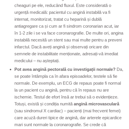
cheaguri pe ele, reducând fluxul. Este considerată o
urgență medicală: pacientul cu angină instabilă va fi
internat, monitorizat, tratat cu heparină și dublă
antiagregare ca și cum ar fi sindrom coronarian acut, iar
în 1-2 zile i se va face coronarografie. De multe ori, angina
instabilă necesită un stent sau mai multe pentru a preveni
infarctul. Dacă aveți angină și observați oricare din
semnele de instabilitate menționate, adresați-vă imediat
medicului – nu așteptați.
Pot avea angină pectorală cu investigații normale?
Da,
se poate întâmpla ca în afara episoadelor, testele să fie
normale. De exemplu, un ECG de repaus poate fi normal
la un pacient cu angină, pentru că în repaus nu are
ischemie. Testul de efort însă ar trebui să o evidențieze.
Totuși, există și condiția numită
angină microvasculară
(sau sindromul X cardiac) – pacienți (mai frecvent femei)
care acuză dureri tipice de angină, dar arterele epicardice
mari sunt normale la coronarografie. Se crede că