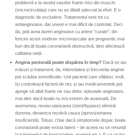
problemă e la nivelul vaselor foarte mici din mușchi
(microcirculația) care nu se dilată adecvat la efort. E o
diagnostic de excludere. Tratamentul este tot cu
antianginoase, dar uneori e mai dificil de controlat. Deci
da, poți avea dureri anginoase cu artere “curate”; din
fericire acest sindrom microvascular are prognostic mai
bun decât boala coronariană obstructivă, deși afectează
calitatea vieții.
Angina pectorală poate dispărea în timp?
Dacă se iau
măsuri și tratament, da, intensitatea și frecvența anginei
pot scădea semnificativ. Unii pacienți care slăbesc mult,
își controlează factorii de risc și iau medicamentele pot
ajunge să aibă foarte rar sau deloc episoade anginoase,
mai ales dacă boala nu era extrem de avansată. De
asemenea, revascularizarea (stent/bypass) elimină
durerea, deoarece rezolvă cauza (aprovizionarea
insuficientă). Totuși, chiar dacă simptomele dispar, boala
coronariană poate exista latent – de aceea nu se renunță
la tratamentul de fond (statine, aspirină etc.). E ca un foc