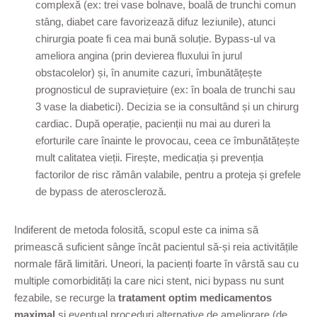
complexă (ex: trei vase bolnave, boală de trunchi comun
stâng, diabet care favorizează difuz leziunile), atunci
chirurgia poate fi cea mai bună soluție. Bypass-ul va
ameliora angina (prin devierea fluxului în jurul
obstacolelor) și, în anumite cazuri, îmbunătățește
prognosticul de supraviețuire (ex: în boala de trunchi sau
3 vase la diabetici). Decizia se ia consultând și un chirurg
cardiac. După operație, pacienții nu mai au dureri la
eforturile care înainte le provocau, ceea ce îmbunătățește
mult calitatea vieții. Firește, medicația și prevenția
factorilor de risc rămân valabile, pentru a proteja și grefele
de bypass de ateroscleroză.
Indiferent de metoda folosită, scopul este ca inima să
primească suficient sânge încât pacientul să-și reia activitățile
normale fără limitări. Uneori, la pacienți foarte în vârstă sau cu
multiple comorbidități la care nici stent, nici bypass nu sunt
fezabile, se recurge la
tratament optim medicamentos
maximal
și eventual proceduri alternative de ameliorare (de