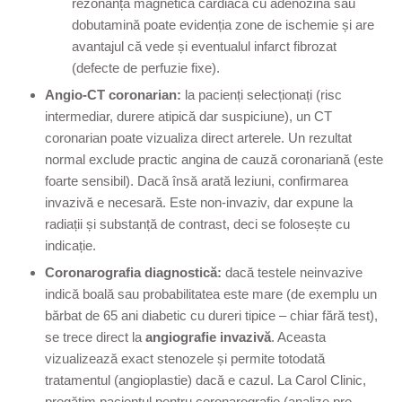
rezonanța magnetică cardiacă cu adenozină sau
dobutamină poate evidenția zone de ischemie și are
avantajul că vede și eventualul infarct fibrozat
(defecte de perfuzie fixe).
Angio-CT coronarian:
la pacienți selecționați (risc
intermediar, durere atipică dar suspiciune), un CT
coronarian poate vizualiza direct arterele. Un rezultat
normal exclude practic angina de cauză coronariană (este
foarte sensibil). Dacă însă arată leziuni, confirmarea
invazivă e necesară. Este non-invaziv, dar expune la
radiații și substanță de contrast, deci se folosește cu
indicație.
Coronarografia diagnostică:
dacă testele neinvazive
indică boală sau probabilitatea este mare (de exemplu un
bărbat de 65 ani diabetic cu dureri tipice – chiar fără test),
se trece direct la
angiografie invazivă
. Aceasta
vizualizează exact stenozele și permite totodată
tratamentul (angioplastie) dacă e cazul. La Carol Clinic,
pregătim pacientul pentru coronarografie (analize pre-