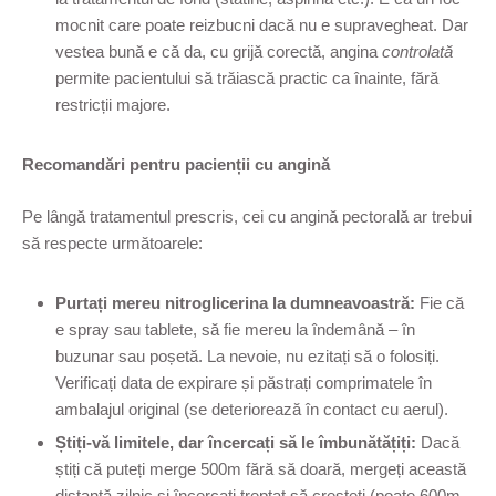
mocnit care poate reizbucni dacă nu e supravegheat. Dar
vestea bună e că da, cu grijă corectă, angina
controlată
permite pacientului să trăiască practic ca înainte, fără
restricții majore.
Recomandări pentru pacienții cu angină
Pe lângă tratamentul prescris, cei cu angină pectorală ar trebui
să respecte următoarele:
Purtați mereu nitroglicerina la dumneavoastră:
Fie că
e spray sau tablete, să fie mereu la îndemână – în
buzunar sau poșetă. La nevoie, nu ezitați să o folosiți.
Verificați data de expirare și păstrați comprimatele în
ambalajul original (se deteriorează în contact cu aerul).
Știți-vă limitele, dar încercați să le îmbunătățiți:
Dacă
știți că puteți merge 500m fără să doară, mergeți această
distanță zilnic și încercați treptat să creșteți (poate 600m