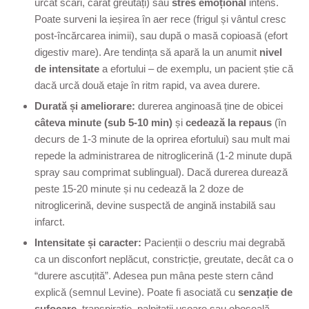
urcat scări, cărat greutăți) sau
stres emoțional
intens.
Poate surveni la ieșirea în aer rece (frigul și vântul cresc
post-încărcarea inimii), sau după o masă copioasă (efort
digestiv mare). Are tendința să apară la un anumit
nivel
de intensitate
a efortului – de exemplu, un pacient știe că
dacă urcă două etaje în ritm rapid, va avea durere.
Durată și ameliorare:
durerea anginoasă ține de obicei
câteva minute (sub 5-10 min)
și
cedează la repaus
(în
decurs de 1-3 minute de la oprirea efortului) sau mult mai
repede la administrarea de nitroglicerină (1-2 minute după
spray sau comprimat sublingual). Dacă durerea durează
peste 15-20 minute și nu cedează la 2 doze de
nitroglicerină, devine suspectă de angină instabilă sau
infarct.
Intensitate și caracter:
Pacienții o descriu mai degrabă
ca un disconfort neplăcut, constricție, greutate, decât ca o
“durere ascuțită”. Adesea pun mâna peste stern când
explică (semnul Levine). Poate fi asociată cu
senzație de
sufocare
, transpirație, palpitații ușoare sau oboseală.