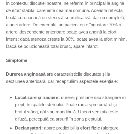
În contextul discuției noastre, ne referim în principal la angina
de efort
stabilă, care este cea mai comună. Aceasta reflectă
boală coronariană cu stenoză semnificativă, dar nu completă,
a unei artere. De exemplu, un pacient cu o îngustare 70% a
arterei descendente anterioare poate avea angină la efort
intens; dacă stenoza crește la 90%, poate avea la efort minim.
Dacă se ocluzionează total brusc, apare infarct.
Simptome
Durerea anginoasă
are caracteristicile discutate și la
secțiunea anterioară, dar recapitulăm aspectele esențiale:
Localizare și iradiere:
durere, presiune sau strângere în
piept, în spatele sternului. Poate radia spre umărul și
brațul stâng, gât sau mandibulă. Uneori senzația este
difuză, percepută ca arsură în zona pieptului.
Declanșatori:
apare predictibil la
efort fizic
(alergare,