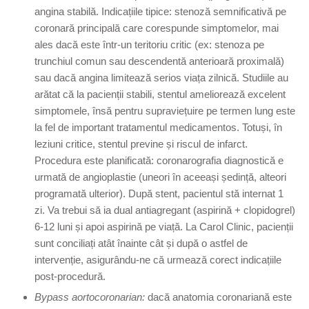
angina stabilă. Indicațiile tipice: stenoză semnificativă pe
coronară principală care corespunde simptomelor, mai
ales dacă este într-un teritoriu critic (ex: stenoza pe
trunchiul comun sau descendentă anterioară proximală)
sau dacă angina limitează serios viața zilnică. Studiile au
arătat că la pacienții stabili, stentul ameliorează excelent
simptomele, însă pentru supraviețuire pe termen lung este
la fel de important tratamentul medicamentos. Totuși, în
leziuni critice, stentul previne și riscul de infarct.
Procedura este planificată: coronarografia diagnostică e
urmată de angioplastie (uneori în aceeași ședință, alteori
programată ulterior). După stent, pacientul stă internat 1
zi. Va trebui să ia dual antiagregant (aspirină + clopidogrel)
6-12 luni și apoi aspirină pe viață. La Carol Clinic, pacienții
sunt conciliați atât înainte cât și după o astfel de
intervenție, asigurându-ne că urmează corect indicațiile
post-procedură.
Bypass aortocoronarian:
dacă anatomia coronariană este