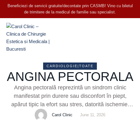
Beneficiezi de servicii gratuite/decontate prin CASMB! Vino cu biletul
de trimitere de la medicul de familie sau specialist.
CARDIOLOGIE|TOATE
ANGINA PECTORALA
Angina pectorală reprezintă un sindrom clinic
manifestat prin durere sau disconfort în piept,
apărut tipic la efort sau stres, datorită ischemiei
miocardice tranzitorii – adică mușchiul inimii nu
Carol Clinic
June 11, 2026
primește temporar suficient sânge bogat în oxigen.
Angina nu este o boală în sine, ci o consecință a
bolii coronariene (ateroscleroza arterelor