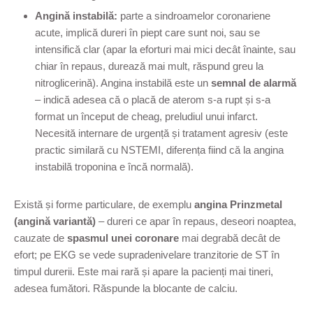
Angină instabilă:
parte a sindroamelor coronariene
acute, implică dureri în piept care sunt noi, sau se
intensifică clar (apar la eforturi mai mici decât înainte, sau
chiar în repaus, durează mai mult, răspund greu la
nitroglicerină). Angina instabilă este un
semnal de alarmă
– indică adesea că o placă de aterom s-a rupt și s-a
format un început de cheag, preludiul unui infarct.
Necesită internare de urgență și tratament agresiv (este
practic similară cu NSTEMI, diferența fiind că la angina
instabilă troponina e încă normală).
Există și forme particulare, de exemplu
angina Prinzmetal
(angină variantă)
– dureri ce apar în repaus, deseori noaptea,
cauzate de
spasmul unei coronare
mai degrabă decât de
efort; pe EKG se vede supradenivelare tranzitorie de ST în
timpul durerii. Este mai rară și apare la pacienți mai tineri,
adesea fumători. Răspunde la blocante de calciu.