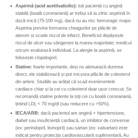
Aspirină (acid acetilsalicilic):
toți pacienții cu angină
stabilă (boală coronariană) ar trebui să ia zilnic aspirină în
doză mică (75-100 mg), dacă nu au risc hemoragic major.
Aspirina previne formarea cheagurilor pe plăcile de
aterom și scade riscul de infarct. Beneficiul depășește
riscul de ulcer sau sângerare la marea majoritate; medicul
oricum evaluează individual. La alergie la aspirină, se
folosește clopidogrel.
Statine:
foarte importante, deși nu atenuează durerea
direct, ele stabilizează și pot micșora plăcile de colesterol
din artere. Studiile au arătat că scad evenimentele
cardiace chiar și la cei cu colesterol doar ușor crescut. Se
recomandă statine potente la toți cei cu boală coronariană,
țintind LDL < 70 mg/dl (sau reducere cu >50%).
IECA/ARB:
dacă pacientul are angină + hipertensiune,
diabet sau insuficiență cardiacă, un inhibitor de conversie
(ex: perindopril, lisinopril) sau sartan (ex: valsartan) este
indicat pentru protecția cardiovasculară suplimentară. Au