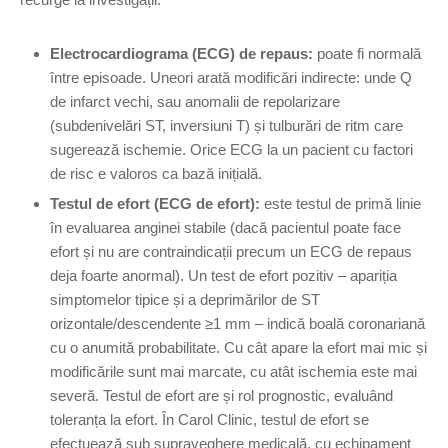
Electrocardiograma (ECG) de repaus:
poate fi normală
între episoade. Uneori arată modificări indirecte: unde Q
de infarct vechi, sau anomalii de repolarizare
(subdenivelări ST, inversiuni T) și tulburări de ritm care
sugerează ischemie. Orice ECG la un pacient cu factori
de risc e valoros ca bază inițială.
Testul de efort (ECG de efort):
este testul de primă linie
în evaluarea anginei stabile (dacă pacientul poate face
efort și nu are contraindicații precum un ECG de repaus
deja foarte anormal). Un test de efort pozitiv – apariția
simptomelor tipice și a deprimărilor de ST
orizontale/descendente ≥1 mm – indică boală coronariană
cu o anumită probabilitate. Cu cât apare la efort mai mic și
modificările sunt mai marcate, cu atât ischemia este mai
severă. Testul de efort are și rol prognostic, evaluând
toleranța la efort. În Carol Clinic, testul de efort se
efectuează sub supraveghere medicală, cu echipament