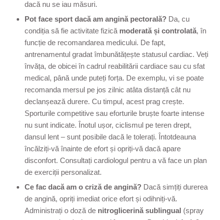
dacă nu se iau măsuri.
Pot face sport dacă am angină pectorală?
Da, cu
condiția să fie activitate fizică
moderată și controlată
, în
funcție de recomandarea medicului. De fapt,
antrenamentul gradat îmbunătățește statusul cardiac. Veți
învăța, de obicei în cadrul reabilitării cardiace sau cu sfat
medical, până unde puteți forța. De exemplu, vi se poate
recomanda mersul pe jos zilnic atâta distanță cât nu
declanșează durere. Cu timpul, acest prag crește.
Sporturile competitive sau eforturile bruște foarte intense
nu sunt indicate. Înotul ușor, ciclismul pe teren drept,
dansul lent – sunt posibile dacă le tolerați. Întotdeauna
încălziți-vă înainte de efort și opriți-vă dacă apare
disconfort. Consultați cardiologul pentru a vă face un plan
de exerciții personalizat.
Ce fac dacă am o criză de angină?
Dacă simțiți durerea
de angină, opriți imediat orice efort și odihniți-vă.
Administrați o doză de
nitroglicerină sublingual
(spray