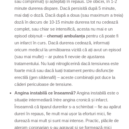
sau comprimat) și așteptați în repaus. De obicei, în 1-2
minute durerea dispare. Dacă persisită după 5 minute,
mai dați o doză. Dacă după a doua (sau maximum a treia)
doză în decurs de 10-15 minute durerea tot nu cedează
complet, sau chiar se intensifică, acesta nu mai e un
episod obișnuit –
chemați ambulanța
pentru că poate fi
un infarct în curs. Dacă durerea cedează, informați
oricum medicul la următoarea vizită că ați avut un episod
(sau mai multe) – ar putea fi nevoie de ajustarea
tratamentului. Nu luați nitroglicerină dacă tensiunea este
foarte mică sau dacă luați tratament pentru disfuncție
erectilă (gen sildenafil) – aceste combinații pot duce la
căderi periculoase de tensiune.
Angina instabilă ce înseamnă?
Angina instabilă este o
situație intermediară între angina cronică și infarct.
Înseamnă că tiparul durerilor s-a schimbat – fie au apărut
dureri în repaus, fie mult mai ușor la eforturi mici, fie
durează mai mult și sunt mai intense. Practic, plăcile de
aterom coronarian s-au agravat și se formează mici