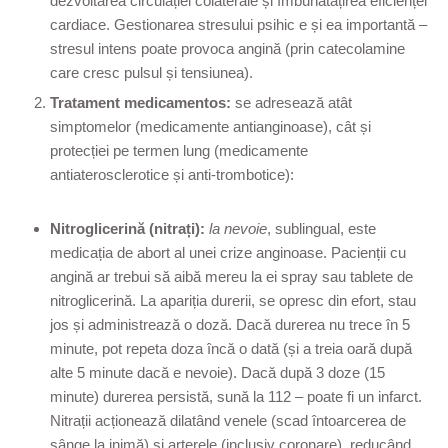
dezvoltarea circulației colaterale și îmbunătățirea eficienței
cardiace. Gestionarea stresului psihic e și ea importantă –
stresul intens poate provoca angină (prin catecolamine
care cresc pulsul și tensiunea).
Tratament medicamentos:
se adresează atât
simptomelor (medicamente antianginoase), cât și
protecției pe termen lung (medicamente
antiaterosclerotice și anti-trombotice):
Nitroglicerină (nitrați):
la nevoie
, sublingual, este
medicația de abort al unei crize anginoase. Pacienții cu
angină ar trebui să aibă mereu la ei spray sau tablete de
nitroglicerină. La apariția durerii, se opresc din efort, stau
jos și administrează o doză. Dacă durerea nu trece în 5
minute, pot repeta doza încă o dată (și a treia oară după
alte 5 minute dacă e nevoie). Dacă după 3 doze (15
minute) durerea persistă, sună la 112 – poate fi un infarct.
Nitrații acționează dilatând venele (scad întoarcerea de
sânge la inimă) și arterele (inclusiv coronare), reducând