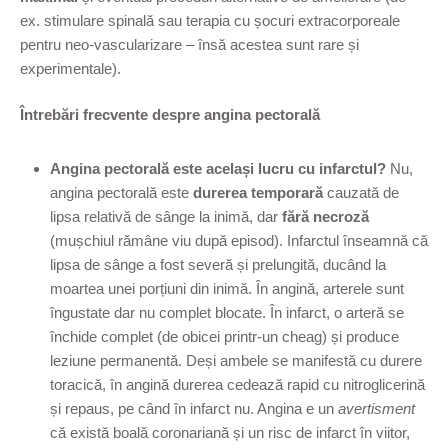
ex. stimulare spinală sau terapia cu șocuri extracorporeale
pentru neo-vascularizare – însă acestea sunt rare și
experimentale).
Întrebări frecvente despre angina pectorală
Angina pectorală este același lucru cu infarctul?
Nu,
angina pectorală este
durerea temporară
cauzată de
lipsa relativă de sânge la inimă, dar
fără necroză
(mușchiul rămâne viu după episod). Infarctul înseamnă că
lipsa de sânge a fost severă și prelungită, ducând la
moartea unei porțiuni din inimă. În angină, arterele sunt
îngustate dar nu complet blocate. În infarct, o arteră se
închide complet (de obicei printr-un cheag) și produce
leziune permanentă. Deși ambele se manifestă cu durere
toracică, în angină durerea cedează rapid cu nitroglicerină
și repaus, pe când în infarct nu. Angina e un
avertisment
că există boală coronariană și un risc de infarct în viitor,