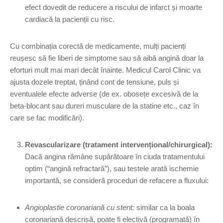
efect dovedit de reducere a riscului de infarct și moarte
cardiacă la pacienții cu risc.
Cu combinația corectă de medicamente, mulți pacienți
reușesc să fie liberi de simptome sau să aibă angină doar la
eforturi mult mai mari decât înainte. Medicul Carol Clinic va
ajusta dozele treptat, ținând cont de tensiune, puls și
eventualele efecte adverse (de ex. obosețe excesivă de la
beta-blocant sau dureri musculare de la statine etc., caz în
care se fac modificări).
Revascularizare (tratament intervențional/chirurgical):
Dacă angina rămâne supărătoare în ciuda tratamentului
optim (“angină refractară”), sau testele arată ischemie
importantă, se consideră proceduri de refacere a fluxului:
Angioplastie coronariană cu stent:
similar ca la boala
coronariană descrisă, poate fi electivă (programată) în