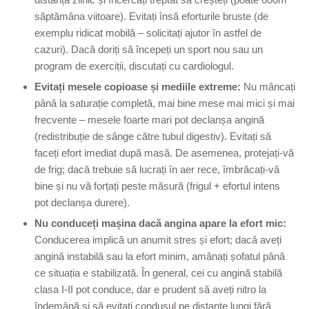
săptămâna viitoare). Evitați însă eforturile bruste (de
exemplu ridicat mobilă – solicitați ajutor în astfel de
cazuri). Dacă doriți să începeți un sport nou sau un
program de exerciții, discutați cu cardiologul.
Evitați mesele copioase și mediile extreme:
Nu mâncați
până la saturație completă, mai bine mese mai mici și mai
frecvente – mesele foarte mari pot declanșa angină
(redistribuție de sânge către tubul digestiv). Evitați să
faceți efort imediat după masă. De asemenea, protejați-vă
de frig; dacă trebuie să lucrați în aer rece, îmbrăcați-vă
bine și nu vă forțați peste măsură (frigul + efortul intens
pot declanșa durere).
Nu conduceți mașina dacă angina apare la efort mic:
Conducerea implică un anumit stres și efort; dacă aveți
angină instabilă sau la efort minim, amânați șofatul până
ce situația e stabilizată. În general, cei cu angină stabilă
clasa I-II pot conduce, dar e prudent să aveți nitro la
îndemână și să evitați condusul pe distanțe lungi fără