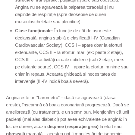
Angina nu se agravează la palparea toracelui și nu
depinde de respirație (spre deosebire de dureri
musculoscheletale sau pleuritice).
Clase funcționale:
În funcție de cât de ușor este
declanșată, angina stabilă e clasificată I-IV (Canadian
Cardiovascular Society): CCS I – apare doar la eforturi
extenuante, CCS II – la eforturi mari (ex: peste 2 etaje),
CCS III – la activități uzuale cotidiene (sub 2 etaje, mers
pe distanțe scurte), CCS IV – apare la eforturi minime sau
chiar în repaus. Aceasta ghidează și necesitatea de
intervenție (III-IV indică boală severă).
Angina este un “barometru” – dacă se agravează (clasa
crește), înseamnă că boala coronariană progresează. Dacă se
ameliorează (cu tratament), e un semn bun. Menționăm că unii
pacienți (mai ales diabetici) pot avea echivalente de angină: în
loc de durere, acuză
dispnee (respirație grea)
la efort sau
oboseală
marcată – acestea pot fi manifestări de ischemie