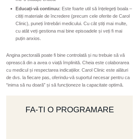
Educați-vă continuu:
Este foarte util să înțelegeți boala –
citiți materiale de încredere (precum cele oferite de Carol
Clinic), puneți întrebări medicului. Cu cât știți mai multe,
cu atât veți gestiona mai bine episoadele și veți fi mai
puțin anxios.
Angina pectorală poate fi bine controlată și nu trebuie să vă
oprească din a avea o viață împlinită. Cheia este colaborarea
cu medicul și respectarea indicațiilor. Carol Clinic este alături
de dvs. la fiecare pas, oferindu-vă suportul necesar pentru ca
“inima să nu doară” și să funcționeze la capacitate optimă.
FA-TI O PROGRAMARE