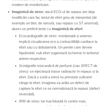
modern de monitorizare.
Imagistică de stres:
dacă ECG-ul de repaus are deja
modificări care fac testul de efort greu de interpretat (de
exemplu un bloc de ramură, sau repaus cu ST anormal),
atunci se preferă teste cu
imagistică de efort
:
Ecocardiografie de stres:
menționată și anterior,
implică vizualizarea eco a contractilității cardiace la
efort sau cu dobutamină. Un perete care devine
hipokinetic sub efort sugerează ischemie în teritoriul
arterei respective.
Scintigrafie miocardică de perfuzie (sau SPECT de
stres):
se injectează trasor radioactiv în repaus și la
efort. Dacă o zonă a inimii nu primește suficient
sânge la efort, imaginea va arăta un defect de
captare la efort ce se normalizează la repaus (defect
reversibil).
IRM de stres:
tot mai folosită în centre mari,