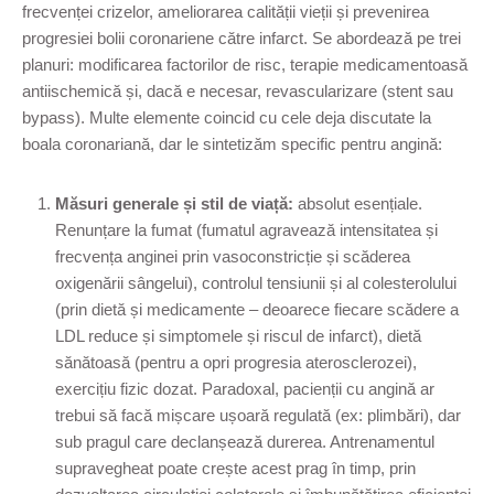
frecvenței crizelor, ameliorarea calității vieții și prevenirea
progresiei bolii coronariene către infarct. Se abordează pe trei
planuri: modificarea factorilor de risc, terapie medicamentoasă
antiischemică și, dacă e necesar, revascularizare (stent sau
bypass). Multe elemente coincid cu cele deja discutate la
boala coronariană, dar le sintetizăm specific pentru angină:
Măsuri generale și stil de viață:
absolut esențiale.
Renunțare la fumat (fumatul agravează intensitatea și
frecvența anginei prin vasoconstricție și scăderea
oxigenării sângelui), controlul tensiunii și al colesterolului
(prin dietă și medicamente – deoarece fiecare scădere a
LDL reduce și simptomele și riscul de infarct), dietă
sănătoasă (pentru a opri progresia aterosclerozei),
exercițiu fizic dozat. Paradoxal, pacienții cu angină ar
trebui să facă mișcare ușoară regulată (ex: plimbări), dar
sub pragul care declanșează durerea. Antrenamentul
supravegheat poate crește acest prag în timp, prin