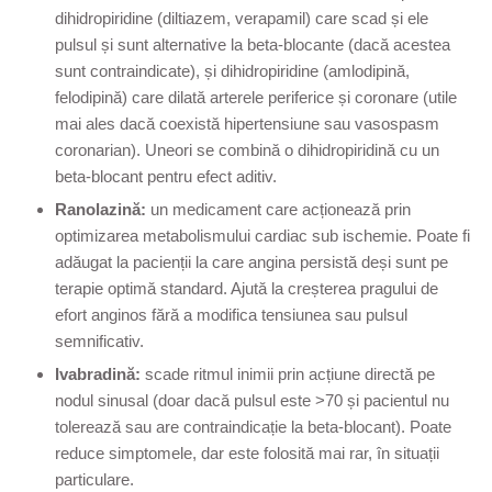
dihidropiridine (diltiazem, verapamil) care scad și ele
pulsul și sunt alternative la beta-blocante (dacă acestea
sunt contraindicate), și dihidropiridine (amlodipină,
felodipină) care dilată arterele periferice și coronare (utile
mai ales dacă coexistă hipertensiune sau vasospasm
coronarian). Uneori se combină o dihidropiridină cu un
beta-blocant pentru efect aditiv.
Ranolazină:
un medicament care acționează prin
optimizarea metabolismului cardiac sub ischemie. Poate fi
adăugat la pacienții la care angina persistă deși sunt pe
terapie optimă standard. Ajută la creșterea pragului de
efort anginos fără a modifica tensiunea sau pulsul
semnificativ.
Ivabradină:
scade ritmul inimii prin acțiune directă pe
nodul sinusal (doar dacă pulsul este >70 și pacientul nu
tolerează sau are contraindicație la beta-blocant). Poate
reduce simptomele, dar este folosită mai rar, în situații
particulare.