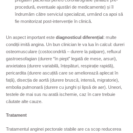
procedură, eventuale ajustări de medicamente) și îl
îndrumăm către serviciul specializat, urmând ca apoi să
fie monitorizat post-intervenție în clinică.
Un aspect important este
diagnosticul diferențial
: multe
condiții imită angina. Un bun clinician le va lua în calcul: dureri
osteomusculare (costocondrită – durere la palpare), refluxul
gastroesofagian (durere “în piept” legată de mese, arsuri),
anxietatea (durere variabilă, înțepături, respirație rapidă),
pericardita (durere ascuțită care se ameliorează aplecat în
față), disecția de aortă (durere bruscă, intensă, migratorie),
embolia pulmonară (durere cu junghi și lipsă de aer). Uneori,
testele de mai sus nu arată ischemie, caz în care trebuie
căutate alte cauze.
Tratament
Tratamentul anginei pectorale stabile are ca scop reducerea