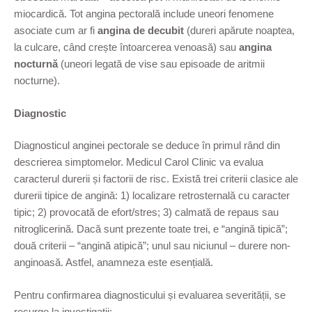
miocardică. Tot angina pectorală include uneori fenomene
asociate cum ar fi
angina de decubit
(dureri apărute noaptea,
la culcare, când crește întoarcerea venoasă) sau
angina
nocturnă
(uneori legată de vise sau episoade de aritmii
nocturne).
Diagnostic
Diagnosticul anginei pectorale se deduce în primul rând din
descrierea simptomelor. Medicul Carol Clinic va evalua
caracterul durerii și factorii de risc. Există trei criterii clasice ale
durerii tipice de angină: 1) localizare retrosternală cu caracter
tipic; 2) provocată de efort/stres; 3) calmată de repaus sau
nitroglicerină. Dacă sunt prezente toate trei, e “angină tipică”;
două criterii – “angină atipică”; unul sau niciunul – durere non-
anginoasă. Astfel, anamneza este esențială.
Pentru confirmarea diagnosticului și evaluarea severității, se
recurge la investigații: