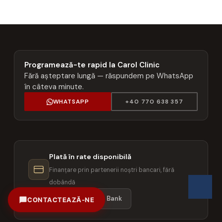
Programează-te rapid la Carol Clinic
Fără așteptare lungă — răspundem pe WhatsApp
în câteva minute.
WHATSAPP
+40 770 638 357
Plată în rate disponibilă
Finanțare prin partenerii noștri bancari, fără
dobândă
Star BT
Libra Bank
CONTACTEAZĂ-NE
Sună acum
+40 371 71 61 61