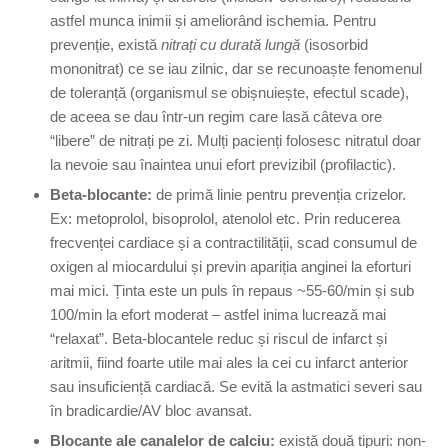
astfel munca inimii și ameliorând ischemia. Pentru
prevenție, există
nitrați cu durată lungă
(isosorbid
mononitrat) ce se iau zilnic, dar se recunoaște fenomenul
de toleranță (organismul se obișnuiește, efectul scade),
de aceea se dau într-un regim care lasă câteva ore
“libere” de nitrați pe zi. Mulți pacienți folosesc nitratul doar
la nevoie sau înaintea unui efort previzibil (profilactic).
Beta-blocante:
de primă linie pentru prevenția crizelor.
Ex: metoprolol, bisoprolol, atenolol etc. Prin reducerea
frecvenței cardiace și a contractilității, scad consumul de
oxigen al miocardului și previn apariția anginei la eforturi
mai mici. Ținta este un puls în repaus ~55-60/min și sub
100/min la efort moderat – astfel inima lucrează mai
“relaxat”. Beta-blocantele reduc și riscul de infarct și
aritmii, fiind foarte utile mai ales la cei cu infarct anterior
sau insuficiență cardiacă. Se evită la astmatici severi sau
în bradicardie/AV bloc avansat.
Blocante ale canalelor de calciu:
există două tipuri: non-