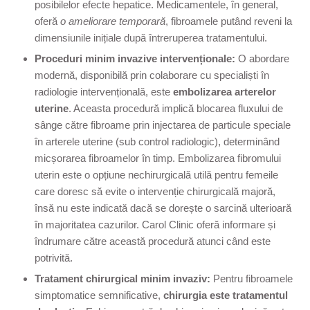
posibilelor efecte hepatice. Medicamentele, în general,
oferă
o ameliorare temporară
, fibroamele putând reveni la
dimensiunile inițiale după întreruperea tratamentului.
Proceduri minim invazive intervenționale:
O abordare
modernă, disponibilă prin colaborare cu specialiști în
radiologie intervențională, este
embolizarea arterelor
uterine
. Aceasta procedură implică blocarea fluxului de
sânge către fibroame prin injectarea de particule speciale
în arterele uterine (sub control radiologic), determinând
micșorarea fibroamelor în timp. Embolizarea fibromului
uterin este o opțiune nechirurgicală utilă pentru femeile
care doresc să evite o intervenție chirurgicală majoră,
însă nu este indicată dacă se dorește o sarcină ulterioară
în majoritatea cazurilor. Carol Clinic oferă informare și
îndrumare către această procedură atunci când este
potrivită.
Tratament chirurgical minim invaziv:
Pentru fibroamele
simptomatice semnificative,
chirurgia este tratamentul