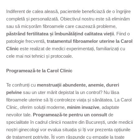
Indiferent de calea aleasă, pacientele beneficiază de o îngrijire
completă și personalizată. Obiectivul nostru este să eliminăm
sau să micșorăm fibroamele care cauzează probleme,
păstrând fertilitatea și îmbunătățind calitatea vieții
. Fiind o
patologie frecventă,
tratamentul fibroamelor uterine la Carol
Clinic
este realizat de medici experimentați, familiarizați cu
cele mai noi tehnici și protocoale.
Programează-te la Carol Clinic
Te confrunți cu
menstruații abundente, anemie, dureri
pelvine
sau un uter mărit depistat la un control? Nu lăsa
fibroamele uterine să îți controleze viața și sănătatea. La Carol
Clinic, oferim soluții moderne,
minim invazive
, adaptate
nevoilor tale.
Programează-te pentru un consult
de
specialitate în cadrul clinicii noastre din București, unde medicii
noștri ginecologi vor evalua situația și îți vor prezenta opțiunile
de tratament potrivite. Îți vom răspunde cu empatie la toate