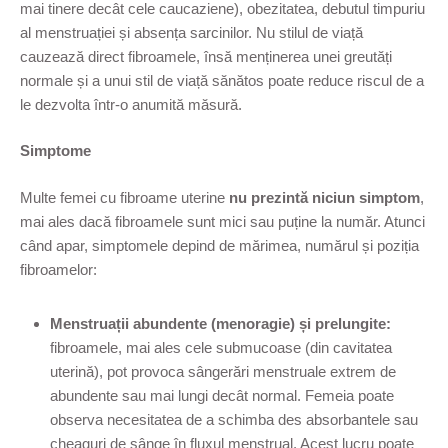
mai tinere decât cele caucaziene), obezitatea, debutul timpuriu
al menstruației și absența sarcinilor. Nu stilul de viață
cauzează direct fibroamele, însă menținerea unei greutăți
normale și a unui stil de viață sănătos poate reduce riscul de a
le dezvolta într-o anumită măsură.
Simptome
Multe femei cu fibroame uterine
nu prezintă niciun simptom
,
mai ales dacă fibroamele sunt mici sau puține la număr. Atunci
când apar, simptomele depind de mărimea, numărul și poziția
fibroamelor:
Menstruații abundente (menoragie) și prelungite:
fibroamele, mai ales cele submucoase (din cavitatea
uterină), pot provoca sângerări menstruale extrem de
abundente sau mai lungi decât normal. Femeia poate
observa necesitatea de a schimba des absorbantele sau
cheaguri de sânge în fluxul menstrual. Acest lucru poate