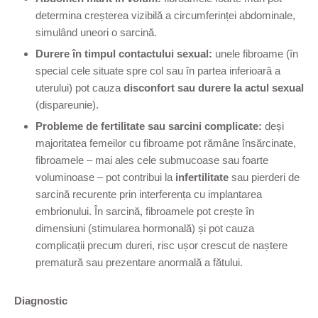
determina creșterea vizibilă a circumferinței abdominale,
simulând uneori o sarcină.
Durere în timpul contactului sexual:
unele fibroame (în
special cele situate spre col sau în partea inferioară a
uterului) pot cauza
disconfort sau durere la actul sexual
(dispareunie).
Probleme de fertilitate sau sarcini complicate:
deși
majoritatea femeilor cu fibroame pot rămâne însărcinate,
fibroamele – mai ales cele submucoase sau foarte
voluminoase – pot contribui la
infertilitate
sau pierderi de
sarcină recurente prin interferența cu implantarea
embrionului. În sarcină, fibroamele pot crește în
dimensiuni (stimularea hormonală) și pot cauza
complicații precum dureri, risc ușor crescut de naștere
prematură sau prezentare anormală a fătului.
Diagnostic