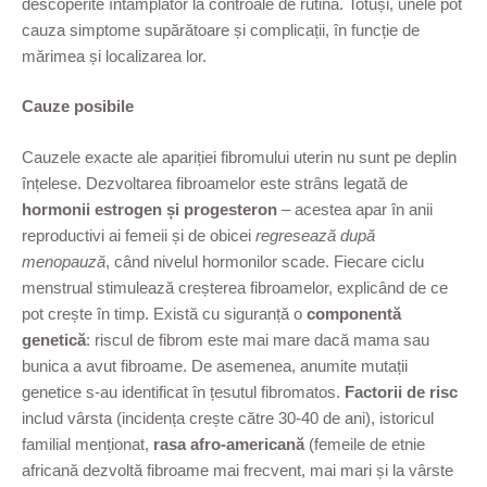
descoperite întâmplător la controale de rutină. Totuși, unele pot
cauza simptome supărătoare și complicații, în funcție de
mărimea și localizarea lor.
Cauze posibile
Cauzele exacte ale apariției fibromului uterin nu sunt pe deplin
înțelese. Dezvoltarea fibroamelor este strâns legată de
hormonii estrogen și progesteron
– acestea apar în anii
reproductivi ai femeii și de obicei
regresează după
menopauză
, când nivelul hormonilor scade. Fiecare ciclu
menstrual stimulează creșterea fibroamelor, explicând de ce
pot crește în timp. Există cu siguranță o
componentă
genetică
: riscul de fibrom este mai mare dacă mama sau
bunica a avut fibroame. De asemenea, anumite mutații
genetice s-au identificat în țesutul fibromatos.
Factorii de risc
includ vârsta (incidența crește către 30-40 de ani), istoricul
familial menționat,
rasa afro-americană
(femeile de etnie
africană dezvoltă fibroame mai frecvent, mai mari și la vârste