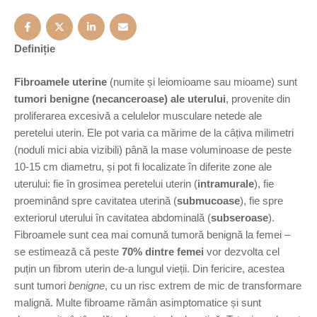
Definiție
Fibroamele uterine
(numite și leiomioame sau mioame) sunt
tumori benigne (necanceroase) ale uterului
, provenite din
proliferarea excesivă a celulelor musculare netede ale
peretelui uterin. Ele pot varia ca mărime de la câțiva milimetri
(noduli mici abia vizibili) până la mase voluminoase de peste
10-15 cm diametru, și pot fi localizate în diferite zone ale
uterului: fie în grosimea peretelui uterin (
intramurale
), fie
proeminând spre cavitatea uterină (
submucoase
), fie spre
exteriorul uterului în cavitatea abdominală (
subseroase
).
Fibroamele sunt cea mai comună tumoră benignă la femei –
se estimează că peste
70% dintre femei
vor dezvolta cel
puțin un fibrom uterin de-a lungul vieții. Din fericire, acestea
sunt tumori
benigne
, cu un risc extrem de mic de transformare
malignă. Multe fibroame rămân asimptomatice și sunt