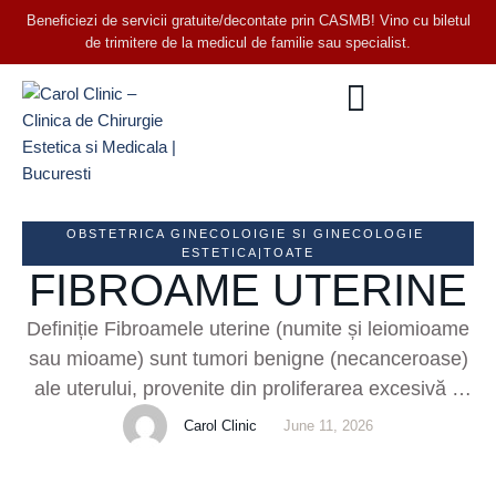
Beneficiezi de servicii gratuite/decontate prin CASMB! Vino cu biletul
de trimitere de la medicul de familie sau specialist.
OBSTETRICA GINECOLOIGIE SI GINECOLOGIE 
ESTETICA|TOATE
FIBROAME UTERINE
Definiție Fibroamele uterine (numite și leiomioame
sau mioame) sunt tumori benigne (necanceroase)
ale uterului, provenite din proliferarea excesivă a
celulelor musculare netede ale peretelui uterin. Ele
Carol Clinic
June 11, 2026
pot varia ca mărime de la câțiva milimetri (noduli
mici abia vizibili) până la mase voluminoase de