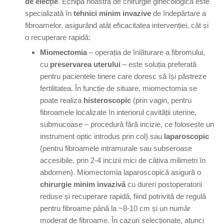
de elecție
. Echipa noastră de chirurgie ginecologică este
specializată în
tehnici minim invazive
de îndepărtare a
fibroamelor, asigurând atât eficacitatea intervenției, cât și
o recuperare rapidă:
Miomectomia
– operația de înlăturare a fibromului,
cu
preservarea uterului
– este soluția preferată
pentru pacientele tinere care doresc să își păstreze
fertilitatea. În funcție de situare, miomectomia se
poate realiza
histeroscopic
(prin vagin, pentru
fibroamele localizate în interiorul cavității uterine,
submucoase – procedură fără incizie, ce folosește un
instrument optic introdus prin col) sau
laparoscopic
(pentru fibroamele intramurale sau subseroase
accesibile, prin 2-4 incizii mici de câțiva milimetri în
abdomen). Miomectomia laparoscopică asigură o
chirurgie minim invazivă
cu dureri postoperatorii
reduse și recuperare rapidă, fiind potrivită de regulă
pentru fibroame până la ~8-10 cm și un număr
moderat de fibroame. În cazuri selecționate, atunci