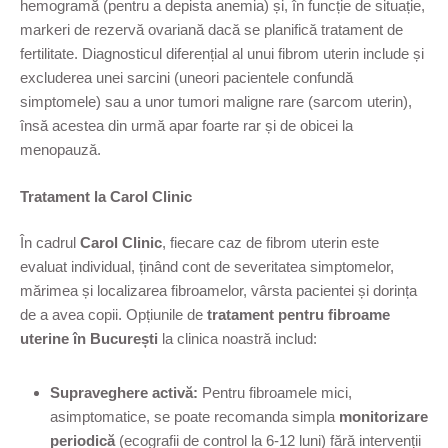
hemogramă (pentru a depista anemia) și, în funcție de situație,
markeri de rezervă ovariană dacă se planifică tratament de
fertilitate. Diagnosticul diferențial al unui fibrom uterin include și
excluderea unei sarcini (uneori pacientele confundă
simptomele) sau a unor tumori maligne rare (sarcom uterin),
însă acestea din urmă apar foarte rar și de obicei la
menopauză.
Tratament la Carol Clinic
În cadrul
Carol Clinic
, fiecare caz de fibrom uterin este
evaluat individual, ținând cont de severitatea simptomelor,
mărimea și localizarea fibroamelor, vârsta pacientei și dorința
de a avea copii. Opțiunile de
tratament pentru fibroame
uterine în București
la clinica noastră includ:
Supraveghere activă:
Pentru fibroamele mici,
asimptomatice, se poate recomanda simpla
monitorizare
periodică
(ecografii de control la 6-12 luni) fără intervenții