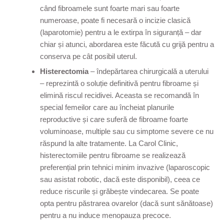
când fibroamele sunt foarte mari sau foarte
numeroase, poate fi necesară o incizie clasică
(laparotomie) pentru a le extirpa în siguranță – dar
chiar și atunci, abordarea este făcută cu grijă pentru a
conserva pe cât posibil uterul.
Histerectomia
– îndepărtarea chirurgicală a uterului
– reprezintă o soluție definitivă pentru fibroame și
elimină riscul recidivei. Aceasta se recomandă în
special femeilor care au încheiat planurile
reproductive și care suferă de fibroame foarte
voluminoase, multiple sau cu simptome severe ce nu
răspund la alte tratamente. La Carol Clinic,
histerectomiile pentru fibroame se realizează
preferențial prin tehnici minim invazive (laparoscopic
sau asistat robotic, dacă este disponibil), ceea ce
reduce riscurile și grăbește vindecarea. Se poate
opta pentru păstrarea ovarelor (dacă sunt sănătoase)
pentru a nu induce menopauza precoce.