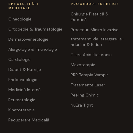
SPECIALITĂȚI
PROCEDURI ESTETICE
MEDICALE
Chirurgie Plastică &
Ginecologie
Estetică
Ortopedie & Traumatologie
Proceduri Minim Invazive
tratament-de-stergere-a-
Dermatovenerologie
ridurilor & Riduri
Alergologie & Imunologie
Fillere Acid Hialuronic
Cardiologie
Mezoterapie
Diabet & Nutriție
PRP Terapia Vampir
Endocrinologie
Tratamente Laser
Medicină Internă
Peeling Chimic
Reumatologie
NuEra Tight
Kinetoterapie
Recuperare Medicală