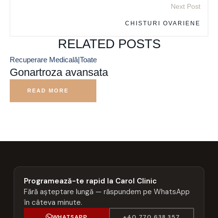
Next Post
CHISTURI OVARIENE
RELATED POSTS
Recuperare Medicală|Toate
Gonartroza avansata
READ MORE
Programează-te rapid la Carol Clinic
Fără așteptare lungă — răspundem pe WhatsApp
în câteva minute.
WHATSAPP
+40 770 638 357