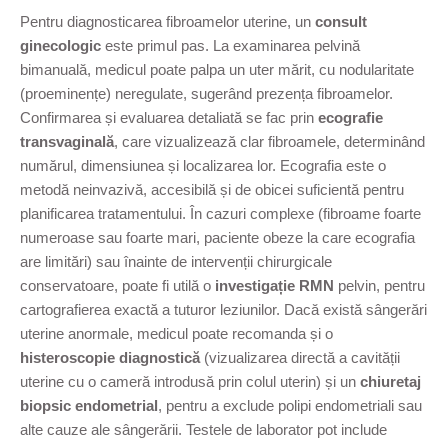
Pentru diagnosticarea fibroamelor uterine, un
consult
ginecologic
este primul pas. La examinarea pelvină
bimanuală, medicul poate palpa un uter mărit, cu nodularitate
(proeminențe) neregulate, sugerând prezența fibroamelor.
Confirmarea și evaluarea detaliată se fac prin
ecografie
transvaginală
, care vizualizează clar fibroamele, determinând
numărul, dimensiunea și localizarea lor. Ecografia este o
metodă neinvazivă, accesibilă și de obicei suficientă pentru
planificarea tratamentului. În cazuri complexe (fibroame foarte
numeroase sau foarte mari, paciente obeze la care ecografia
are limitări) sau înainte de intervenții chirurgicale
conservatoare, poate fi utilă o
investigație RMN
pelvin, pentru
cartografierea exactă a tuturor leziunilor. Dacă există sângerări
uterine anormale, medicul poate recomanda și o
histeroscopie diagnostică
(vizualizarea directă a cavității
uterine cu o cameră introdusă prin colul uterin) și un
chiuretaj
biopsic endometrial
, pentru a exclude polipi endometriali sau
alte cauze ale sângerării. Testele de laborator pot include