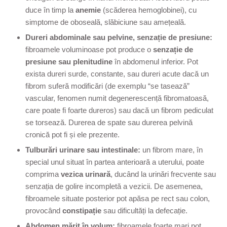
duce în timp la
anemie
(scăderea hemoglobinei), cu
simptome de oboseală, slăbiciune sau amețeală.
Dureri abdominale sau pelvine, senzație de presiune:
fibroamele voluminoase pot produce o
senzație de
presiune sau plenitudine
în abdomenul inferior. Pot
exista dureri surde, constante, sau dureri acute dacă un
fibrom suferă modificări (de exemplu “se tasează”
vascular, fenomen numit degenerescență fibromatoasă,
care poate fi foarte dureros) sau dacă un fibrom pediculat
se torsează. Durerea de spate sau durerea pelvină
cronică pot fi și ele prezente.
Tulburări urinare sau intestinale:
un fibrom mare, în
special unul situat în partea anterioară a uterului, poate
comprima
vezica urinară
, ducând la urinări frecvente sau
senzația de golire incompletă a vezicii. De asemenea,
fibroamele situate posterior pot apăsa pe rect sau colon,
provocând
constipație
sau dificultăți la defecație.
Abdomen mărit în volum:
fibroamele foarte mari pot