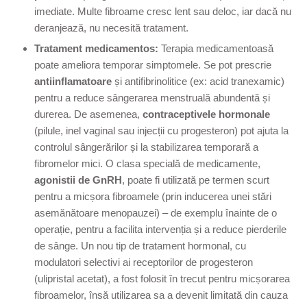
imediate. Multe fibroame cresc lent sau deloc, iar dacă nu
deranjează, nu necesită tratament.
Tratament medicamentos:
Terapia medicamentoasă
poate ameliora temporar simptomele. Se pot prescrie
antiinflamatoare
și antifibrinolitice (ex: acid tranexamic)
pentru a reduce sângerarea menstruală abundentă și
durerea. De asemenea,
contraceptivele hormonale
(pilule, inel vaginal sau injecții cu progesteron) pot ajuta la
controlul sângerărilor și la stabilizarea temporară a
fibromelor mici. O clasa specială de medicamente,
agonistii de GnRH
, poate fi utilizată pe termen scurt
pentru a micșora fibroamele (prin inducerea unei stări
asemănătoare menopauzei) – de exemplu înainte de o
operație, pentru a facilita intervenția și a reduce pierderile
de sânge. Un nou tip de tratament hormonal, cu
modulatori selectivi ai receptorilor de progesteron
(ulipristal acetat), a fost folosit în trecut pentru micșorarea
fibroamelor, însă utilizarea sa a devenit limitată din cauza