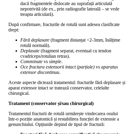
dacă fragmentele dislocate au suprafață articulată
nepotrivită (de ex., prin radiografie laterală – se vede
treapta articulară).
După confirmare, fracturile de rotulă sunt adesea clasificate
drept:
Fără deplasare
(fragment distanțat <2-3mm, înălțime
rotulă normală).
Deplasate
(fragment separat, eventual cu tendon
cvadriceps/rotulian retras).
Comminute
vs
simple
.
Oce fractura extensorii intact (parțiale)
vs
aparatus
extensor discontinuu
.
Aceste aspecte dictează tratamentul: fracturile fără deplasare și
aparat extensor intact se tratează conservator, celelalte
chirurgical.
Tratament (conservator și/sau chirurgical)
Tratamentul fracturii de rotulă urmărește vindecarea osului
într-o poziție anatomică și restabilirea funcției de extensie a
genunchiului. Opțiunile depind de tipul de fractură: