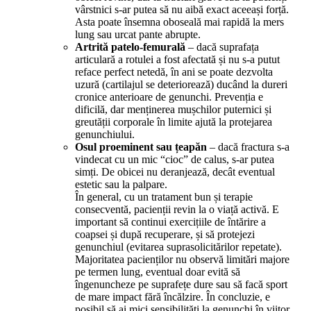
vârstnici s-ar putea să nu aibă exact aceeași forță.
Asta poate însemna oboseală mai rapidă la mers
lung sau urcat pante abrupte.
Artrită patelo-femurală
– dacă suprafața
articulară a rotulei a fost afectată și nu s-a putut
reface perfect netedă, în ani se poate dezvolta
uzură (cartilajul se deteriorează) ducând la dureri
cronice anterioare de genunchi. Prevenția e
dificilă, dar menținerea mușchilor puternici și
greutății corporale în limite ajută la protejarea
genunchiului.
Osul proeminent sau țeapăn
– dacă fractura s-a
vindecat cu un mic “cioc” de calus, s-ar putea
simți. De obicei nu deranjează, decât eventual
estetic sau la palpare.
În general, cu un tratament bun și terapie
consecventă, pacienții revin la o viață activă. E
important să continui exercițiile de întărire a
coapsei și după recuperare, și să protejezi
genunchiul (evitarea suprasolicitărilor repetate).
Majoritatea pacienților nu observă limitări majore
pe termen lung, eventual doar evită să
îngenuncheze pe suprafețe dure sau să facă sport
de mare impact fără încălzire. În concluzie, e
posibil să ai mici sensibilități la genunchi în viitor,