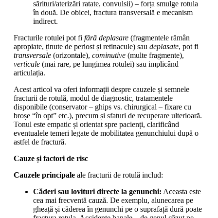
sărituri/aterizări ratate, convulsii) – forța smulge rotula
în două. De obicei, fractura transversală e mecanism
indirect.
Fracturile rotulei pot fi
fără deplasare
(fragmentele rămân
apropiate, ținute de periost și retinacule) sau
deplasate
, pot fi
transversale
(orizontale),
cominutive
(multe fragmente),
verticale
(mai rare, pe lungimea rotulei) sau implicând
articulația.
Acest articol va oferi informații despre cauzele și semnele
fracturii de rotulă, modul de diagnostic, tratamentele
disponibile (conservator – ghips vs. chirurgical – fixare cu
broșe “în opt” etc.), precum și sfaturi de recuperare ulterioară.
Tonul este empatic și orientat spre pacienți, clarificând
eventualele temeri legate de mobilitatea genunchiului după o
astfel de fractură.
Cauze și factori de risc
Cauzele principale
ale fracturii de rotulă includ:
Căderi sau lovituri directe la genunchi:
Aceasta este
cea mai frecventă cauză. De exemplu, alunecarea pe
gheață și căderea în genunchi pe o suprafață dură poate
fractura rotula. Accidente banale – de genul căzut pe