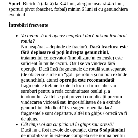
Sport
: Bicicletă (afară) la 3-4 luni, alergare ușoară 4-5 luni,
sporturi pivot (baschet, fotbal) minim 6 luni și cu genunchiera
eventual.
Întrebări frecvente
Va trebui să mă operez neapărat dacă mi-am fracturat
rotula?
Nu neapărat – depinde de fractură.
Dacă fractura este
fără deplasare și poți îndrepta genunchiul
,
tratamentul conservator (imobilizare în extensie) este
suficient în multe cazuri. Osul se va vindeca fără
operație. Dacă însă fragmentele de rotulă sunt separate
(de obicei se simte un “gol” pe rotulă și nu poți extinde
genunchiul), atunci
operația este recomandată
:
fragmentele trebuie fixate la loc cu fir metalic sau
șuruburi pentru a reda continuitatea osului și a
tendonului. Astfel se pot preveni complicații precum
vindecarea vicioasă sau imposibilitatea de a extinde
genunchiul. Medicul îți va sugera operația dacă
fragmentele sunt depărtate, altfel un ghips / orteză va fi
de ajuns.
Cât timp voi sta cu piciorul în ghips sau orteză?
Dacă nu a fost nevoie de operație,
circa 6 săptămâni
de imobilizare în extensie completă este norma pentru