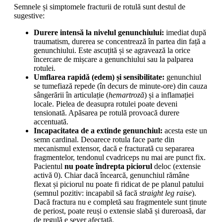
Semnele și simptomele fracturii de rotulă sunt destul de
sugestive:
Durere intensă la nivelul genunchiului:
imediat după
traumatism, durerea se concentrează în partea din față a
genunchiului. Este ascuțită și se agravează la orice
încercare de mișcare a genunchiului sau la palparea
rotulei.
Umflarea rapidă (edem) și sensibilitate:
genunchiul
se tumefiază repede (în decurs de minute-ore) din cauza
sângerării în articulație (
hemartroză
) și a inflamației
locale. Pielea de deasupra rotulei poate deveni
tensionată. Apăsarea pe rotulă provoacă durere
accentuată.
Incapacitatea de a extinde genunchiul:
acesta este un
semn cardinal. Deoarece rotula face parte din
mecanismul extensor, dacă e fracturată cu separarea
fragmentelor, tendonul cvadriceps nu mai are punct fix.
Pacientul
nu poate îndrepta piciorul
deloc (extensie
activă 0). Chiar dacă încearcă, genunchiul rămâne
flexat și piciorul nu poate fi ridicat de pe planul patului
(semnul pozitiv: incapabil să facă
straight leg raise
).
Dacă fractura nu e completă sau fragmentele sunt ținute
de periost, poate reuși o extensie slabă și dureroasă, dar
de regulă e sever afectată.