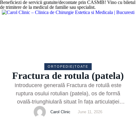
Beneficiezi de servicii gratuite/decontate prin CASMB! Vino cu biletul
de trimitere de la medicul de familie sau specialist.
ORTOPEDIE|TOATE
Fractura de rotula (patela)
Introducere generală Fractura de rotulă este
ruptura osului rotulian (patela), os de formă
ovală-triunghiulară situat în fața articulației
genunchiului. Rotula face parte din mecanismul
Carol Clinic
June 11, 2026
extensor al genunchiului, fiind încorporată în
tendonul cvadricepsului și ajutând la
transmiterea forței mușchiului către tibie pentru a