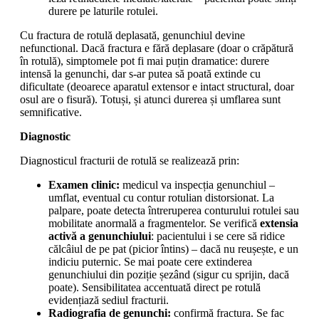
durere pe laturile rotulei.
Cu fractura de rotulă deplasată, genunchiul devine
nefunctional. Dacă fractura e fără deplasare (doar o crăpătură
în rotulă), simptomele pot fi mai puțin dramatice: durere
intensă la genunchi, dar s-ar putea să poată extinde cu
dificultate (deoarece aparatul extensor e intact structural, doar
osul are o fisură). Totuși, și atunci durerea și umflarea sunt
semnificative.
Diagnostic
Diagnosticul fracturii de rotulă se realizează prin:
Examen clinic:
medicul va inspecția genunchiul –
umflat, eventual cu contur rotulian distorsionat. La
palpare, poate detecta întreruperea conturului rotulei sau
mobilitate anormală a fragmentelor. Se verifică
extensia
activă a genunchiului
: pacientului i se cere să ridice
călcâiul de pe pat (picior întins) – dacă nu reușește, e un
indiciu puternic. Se mai poate cere extinderea
genunchiului din poziție șezând (sigur cu sprijin, dacă
poate). Sensibilitatea accentuată direct pe rotulă
evidențiază sediul fracturii.
Radiografia de genunchi:
confirmă fractura. Se fac