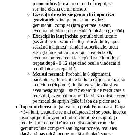
picior întins
(dacă nu se pot la început, se
sprijină glezna cu un prosop).
Exerciții de extensie genunchi împotriva
gravitației:
stând pe un scaun, extinzi
genunchiul complet (fără greutate la start,
eventual ulterior cu o gleznieră mică cu greutăți).
Exerciții în lanț închis:
genuflexiuni ușoare
(șezând pe un scaun înalt și ridicându-te, apoi
scăzând înălțimea), fandări superficiale, urcat
scări (la început cu un singur treapta la alt,
eventual antrenament la step). Toate introduse
treptat după ~8-12 săpt când osul e vindecat și
mobilitatea acceptabilă.
Mersul normal:
Probabil la 8 săptamani,
pacientul va fi trecut de la două cârje la una, apoi
la niciuna (depinde). Inițial va șchiopăta și va
avea nesiguranță – se fac exerciții de reeducare a
mersului, eventual treadmill la viteza mică, accent
pe modul de sprijin (călcâi-laba de picior etc.).
Îngenuncherea:
inițial va fi imposibil/dureroasă. După
~3-4 luni, țesuturile se mai adaptează și se poate încerca
ușor sprijinul în genunchiul fracturat pe o suprafață
moale. Unii oameni rămân cu disconfort cronic la
genuiflexiune completă sau îngenunchere, mai ales
dacă a rămas mică incongruență articulară sau se