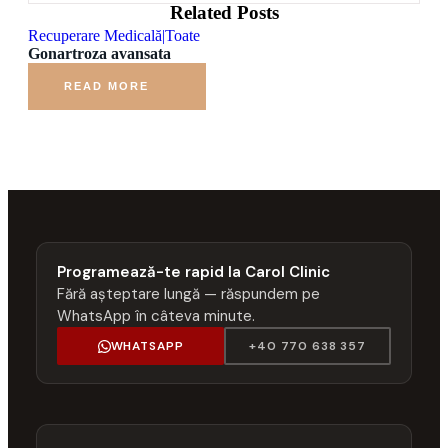
Related Posts
Recuperare Medicală|Toate
Gonartroza avansata
READ MORE
Programează-te rapid la Carol Clinic
Fără așteptare lungă — răspundem pe
WhatsApp în câteva minute.
WHATSAPP
+40 770 638 357