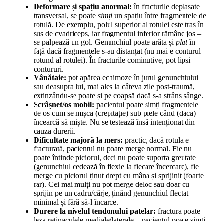
Deformare și spațiu anormal:
în fracturile deplasate
transversal, se poate
simți
un spațiu între fragmentele de
rotulă. De exemplu, polul superior al rotulei este tras în
sus de cvadriceps, iar fragmentul inferior rămâne jos –
se palpează un gol. Genunchiul poate arăta și
plat
în
față dacă fragmentele s-au distanțat (nu mai e conturul
rotund al rotulei). În fracturile cominutive, pot lipsi
contururi.
Vânătaie:
pot apărea echimoze în jurul genunchiului
sau deasupra lui, mai ales la câteva zile post-traumă,
extinzându-se poate și pe coapsă dacă s-a strâns sânge.
Scrâșnet/os mobil:
pacientul poate simți fragmentele
de os cum se mișcă (crepitație) sub piele când (dacă)
încearcă să miște. Nu se testează însă intenționat din
cauza durerii.
Dificultate majoră la mers:
practic, dacă rotula e
fracturată, pacientul nu poate merge normal. Fie nu
poate întinde piciorul, deci nu poate suporta greutate
(genunchiul cedează în flexie la fiecare încercare), fie
merge cu piciorul ținut drept cu mâna și sprijinit (foarte
rar). Cei mai mulți nu pot merge deloc sau doar cu
sprijin pe un cadru/cârje, ținând genunchiul flectat
minimal și fără să-l încarce.
Durere la nivelul tendonului patelar:
fractura poate
leza retinaculele mediale/laterale – pacientul poate simți