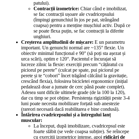
patului).
Contracții izometrice:
Chiar când e imobilizat,
se fac contracții ușoare ale cvadricepsului
(împingi genunchiul în jos pe pat, strângând
coapsa) pentru a menține mușchiul activ. După ce
se poate flexa puțin, se fac contracții la diferite
unghiuri.
Creșterea amplitudinii de mișcare:
E un parametru
important. Un genunchi normal are ~135° flexie. Un
obiectiv minimal funcțional e 90° (să poți sta așezat și
urca scări), optim e 120°. Pacientul e încurajat să
lucreze zilnic la flexie: exerciții precum “cățăratul cu
piciorul pe perete” (culcat pe spate, pui piciorul pe
perete și te “cobori” încet trăgând călcâiul la gravitație,
crescând flexia), folosirea bicicletei ergonomice (inițial
pedalează doar a jumate de cerc până poate complet).
Adesea sunt dificile ultimele grade (de la 100 la 120),
dar cu timp se pot obține. Persistența rigizității peste 3-4
luni poate necesita mobilizare forțată sub anestezie
(rareori necesară dacă reabilitarea e bine condusă).
Întărirea cvadricepsului și a întregului lanț
muscular:
La început, după imobilizare, cvadricepsul este
foarte slăbit (se vede coapsa subțire). Se reîncepe
cu exerciții izometrice intense, apoi
ridicări de