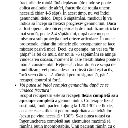
fracturile de rotulă fără deplasare (de unde se poate
aplica analogie; de altfel, fracturile de rotula uneori
necesită chiar 4-6 săpt). În acest timp, nu vei îndoi
genunchiul deloc. După 6 săptămâni, medicul îți va
indica să începi să flexezi progresiv genunchiul. Dacă
ai fost operat, de obicei perioada de imobilizare strictă e
mai scurtă, poate 2-4 săptămâni, după care începe
mișcarea sub protecția unei orteze articulare. În unele
protocoale, chiar din primele zile postoperator se face
mișcare pasivă mică. Deci, cu operație, nu vei sta “în
ghips” la fel de mult, dar tot la ~6 săptămâni se atinge
vindecarea osoasă, moment în care flexibilitatea poate fi
mărită considerabil. Reține că, chiar după ce scapă de
imobilizare, vei purta adesea o orteză când ești activ,
încă vreo câteva săptămâni pentru siguranță, până
recapeți control și forță.
Voi putea să îndoi complet genunchiul după ce se
vindecă fractura?
Scopul recuperării este să recapeți
flexia completă sau
aproape completă
a genunchiului. Cu terapie fizică
susținută, mulți pacienți ajung la 120-130° de flexie,
ceea ce este suficient pentru majoritatea activităților
(șezut pe vine necesită ~130°). S-ar putea totuși ca
îngenuncherea completă sau ghemuirea maximă să
rămână puțin inconfortabile. Unii pacienți rămân cu o