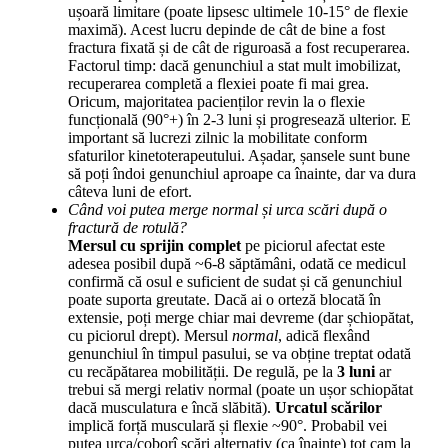
ușoară limitare (poate lipsesc ultimele 10-15° de flexie
maximă). Acest lucru depinde de cât de bine a fost
fractura fixată și de cât de riguroasă a fost recuperarea.
Factorul timp: dacă genunchiul a stat mult imobilizat,
recuperarea completă a flexiei poate fi mai grea.
Oricum, majoritatea pacienților revin la o flexie
funcțională (90°+) în 2-3 luni și progresează ulterior. E
important să lucrezi zilnic la mobilitate conform
sfaturilor kinetoterapeutului. Așadar, șansele sunt bune
să poți îndoi genunchiul aproape ca înainte, dar va dura
câteva luni de efort.
Când voi putea merge normal și urca scări după o
fractură de rotulă?
Mersul cu sprijin complet
pe piciorul afectat este
adesea posibil după ~6-8 săptămâni, odată ce medicul
confirmă că osul e suficient de sudat și că genunchiul
poate suporta greutate. Dacă ai o orteză blocată în
extensie, poți merge chiar mai devreme (dar șchiopătat,
cu piciorul drept). Mersul
normal
, adică flexând
genunchiul în timpul pasului, se va obține treptat odată
cu recăpătarea mobilității. De regulă, pe la
3 luni
ar
trebui să mergi relativ normal (poate un ușor schiopătat
dacă musculatura e încă slăbită).
Urcatul scărilor
implică forță musculară și flexie ~90°. Probabil vei
putea urca/coborî scări alternativ (ca înainte) tot cam la