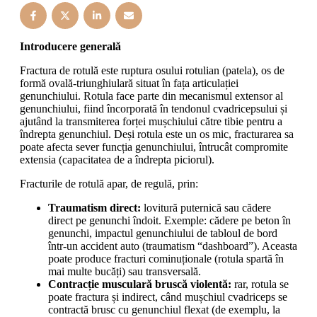
Introducere generală
Fractura de rotulă este ruptura osului rotulian (patela), os de
formă ovală-triunghiulară situat în fața articulației
genunchiului. Rotula face parte din mecanismul extensor al
genunchiului, fiind încorporată în tendonul cvadricepsului și
ajutând la transmiterea forței mușchiului către tibie pentru a
îndrepta genunchiul. Deși rotula este un os mic, fracturarea sa
poate afecta sever funcția genunchiului, întrucât compromite
extensia (capacitatea de a îndrepta piciorul).
Fracturile de rotulă apar, de regulă, prin:
Traumatism direct:
lovitură puternică sau cădere
direct pe genunchi îndoit. Exemple: cădere pe beton în
genunchi, impactul genunchiului de tabloul de bord
într-un accident auto (traumatism “dashboard”). Aceasta
poate produce fracturi cominuționale (rotula spartă în
mai multe bucăți) sau transversală.
Contracție musculară bruscă violentă:
rar, rotula se
poate fractura și indirect, când mușchiul cvadriceps se
contractă brusc cu genunchiul flexat (de exemplu, la