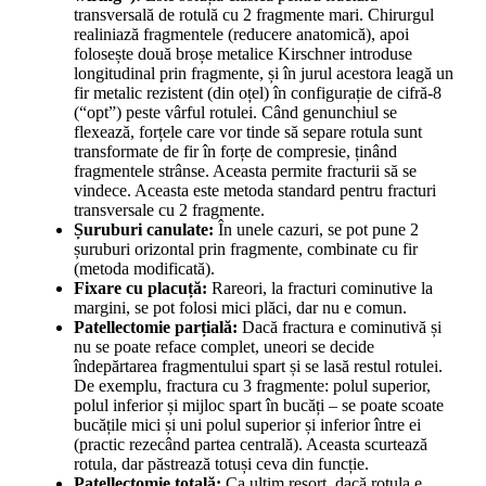
transversală de rotulă cu 2 fragmente mari. Chirurgul
realiniază fragmentele (reducere anatomică), apoi
folosește două broșe metalice Kirschner introduse
longitudinal prin fragmente, și în jurul acestora leagă un
fir metalic rezistent (din oțel) în configurație de cifră-8
(“opt”) peste vârful rotulei. Când genunchiul se
flexează, forțele care vor tinde să separe rotula sunt
transformate de fir în forțe de compresie, ținând
fragmentele strânse. Aceasta permite fracturii să se
vindece. Aceasta este metoda standard pentru fracturi
transversale cu 2 fragmente.
Șuruburi canulate:
În unele cazuri, se pot pune 2
șuruburi orizontal prin fragmente, combinate cu fir
(metoda modificată).
Fixare cu placuță:
Rareori, la fracturi cominutive la
margini, se pot folosi mici plăci, dar nu e comun.
Patellectomie parțială:
Dacă fractura e cominutivă și
nu se poate reface complet, uneori se decide
îndepărtarea fragmentului spart și se lasă restul rotulei.
De exemplu, fractura cu 3 fragmente: polul superior,
polul inferior și mijloc spart în bucăți – se poate scoate
bucățile mici și uni polul superior și inferior între ei
(practic rezecând partea centrală). Aceasta scurtează
rotula, dar păstrează totuși ceva din funcție.
Patellectomie totală:
Ca ultim resort, dacă rotula e