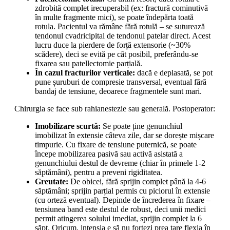
zdrobită complet irecuperabil (ex: fractură cominutivă
în multe fragmente mici), se poate îndepărta toată
rotula. Pacientul va rămâne fără rotulă – se suturează
tendonul cvadricipital de tendonul patelar direct. Acest
lucru duce la pierdere de forță extensorie (~30%
scădere), deci se evită pe cât posibil, preferându-se
fixarea sau patellectomie parțială.
În cazul fracturilor verticale:
dacă e deplasată, se pot
pune șuruburi de compresie transversal, eventual fără
bandaj de tensiune, deoarece fragmentele sunt mari.
Chirurgia se face sub rahianestezie sau generală. Postoperator:
Imobilizare scurtă:
Se poate ține genunchiul
imobilizat în extensie câteva zile, dar se dorește mișcare
timpurie. Cu fixare de tensiune puternică, se poate
începe mobilizarea pasivă sau activă asistată a
genunchiului destul de devreme (chiar în primele 1-2
săptămâni), pentru a preveni rigiditatea.
Greutate:
De obicei, fără sprijin complet până la 4-6
săptămâni; sprijin parțial permis cu piciorul în extensie
(cu orteză eventual). Depinde de încrederea în fixare –
tensiunea band este destul de robust, deci unii medici
permit atingerea solului imediat, sprijin complet la 6
săpt. Oricum, intensia e să nu forțezi prea tare flexia în