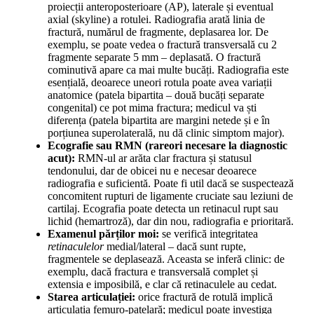
proiecții anteroposterioare (AP), laterale și eventual
axial (skyline) a rotulei. Radiografia arată linia de
fractură, numărul de fragmente, deplasarea lor. De
exemplu, se poate vedea o fractură transversală cu 2
fragmente separate 5 mm – deplasată. O fractură
cominutivă apare ca mai multe bucăți. Radiografia este
esențială, deoarece uneori rotula poate avea variații
anatomice (patela bipartita – două bucăți separate
congenital) ce pot mima fractura; medicul va ști
diferența (patela bipartita are margini netede și e în
porțiunea superolaterală, nu dă clinic simptom major).
Ecografie sau RMN (rareori necesare la diagnostic
acut):
RMN-ul ar arăta clar fractura și statusul
tendonului, dar de obicei nu e necesar deoarece
radiografia e suficientă. Poate fi util dacă se suspectează
concomitent rupturi de ligamente cruciate sau leziuni de
cartilaj. Ecografia poate detecta un retinacul rupt sau
lichid (hemartroză), dar din nou, radiografia e prioritară.
Examenul părților moi:
se verifică integritatea
retinaculelor
medial/lateral – dacă sunt rupte,
fragmentele se deplasează. Aceasta se inferă clinic: de
exemplu, dacă fractura e transversală complet și
extensia e imposibilă, e clar că retinaculele au cedat.
Starea articulației:
orice fractură de rotulă implică
articulația femuro-patelară; medicul poate investiga