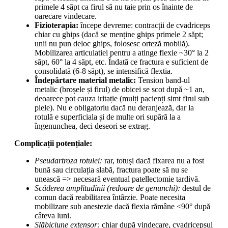
primele 4 săpt ca firul să nu taie prin os înainte de
oarecare vindecare.
Fizioterapia:
începe devreme: contracții de cvadriceps
chiar cu ghips (dacă se menține ghips primele 2 săpt;
unii nu pun deloc ghips, folosesc orteză mobilă).
Mobilizarea articulatiei pentru a atinge flexie ~30° la 2
săpt, 60° la 4 săpt, etc. Îndată ce fractura e suficient de
consolidată (6-8 săpt), se intensifică flextia.
Îndepărtare material metalic:
Tension band-ul
metalic (broșele și firul) de obicei se scot după ~1 an,
deoarece pot cauza iritație (mulți pacienți simt firul sub
piele). Nu e obligatoriu dacă nu deranjează, dar la
rotulă e superficiala și de multe ori supără la a
îngenunchea, deci deseori se extrag.
Complicații potențiale:
Pseudartroza rotulei:
rar, totuși dacă fixarea nu a fost
bună sau circulația slabă, fractura poate să nu se
unească => necesară eventual patellectomie tardivă.
Scăderea amplitudinii (redoare de genunchi):
destul de
comun dacă reabilitarea întârzie. Poate necesita
mobilizare sub anestezie dacă flexia rămâne <90° după
câteva luni.
Slăbiciune extensor:
chiar după vindecare, cvadricepsul