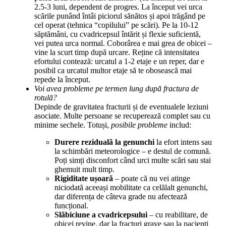
2.5-3 luni, dependent de progres. La început vei urca
scările punând întâi piciorul sănătos și apoi trăgând pe
cel operat (tehnica “copilului” pe scări). Pe la 10-12
săptămâni, cu cvadricepsul întărit și flexie suficientă,
vei putea urca normal. Coborârea e mai grea de obicei –
vine la scurt timp după urcare. Reține că intensitatea
efortului contează: urcatul a 1-2 etaje e un reper, dar e
posibil ca urcatul multor etaje să te obosească mai
repede la început.
Voi avea probleme pe termen lung după fractura de
rotulă?
Depinde de gravitatea fracturii și de eventualele leziuni
asociate. Multe persoane se recuperează complet sau cu
minime sechele. Totuși,
posibile probleme
includ:
Durere reziduală la genunchi
la efort intens sau
la schimbări meteorologice – e destul de comună.
Poți simți disconfort când urci multe scări sau stai
ghemuit mult timp.
Rigiditate ușoară
– poate că nu vei atinge
niciodată aceeași mobilitate ca celălalt genunchi,
dar diferența de câteva grade nu afectează
funcțional.
Slăbiciune a cvadricepsului
– cu reabilitare, de
obicei revine, dar la fracturi grave sau la pacienți