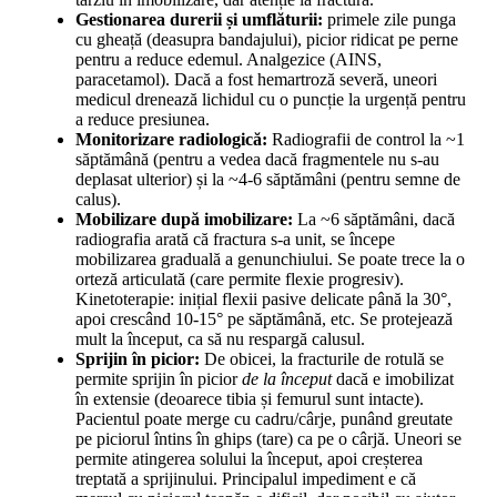
Gestionarea durerii și umflăturii:
primele zile punga
cu gheață (deasupra bandajului), picior ridicat pe perne
pentru a reduce edemul. Analgezice (AINS,
paracetamol). Dacă a fost hemartroză severă, uneori
medicul drenează lichidul cu o puncție la urgență pentru
a reduce presiunea.
Monitorizare radiologică:
Radiografii de control la ~1
săptămână (pentru a vedea dacă fragmentele nu s-au
deplasat ulterior) și la ~4-6 săptămâni (pentru semne de
calus).
Mobilizare după imobilizare:
La ~6 săptămâni, dacă
radiografia arată că fractura s-a unit, se începe
mobilizarea graduală a genunchiului. Se poate trece la o
orteză articulată (care permite flexie progresiv).
Kinetoterapie: inițial flexii pasive delicate până la 30°,
apoi crescând 10-15° pe săptămână, etc. Se protejează
mult la început, ca să nu respargă calusul.
Sprijin în picior:
De obicei, la fracturile de rotulă se
permite sprijin în picior
de la început
dacă e imobilizat
în extensie (deoarece tibia și femurul sunt intacte).
Pacientul poate merge cu cadru/cârje, punând greutate
pe piciorul întins în ghips (tare) ca pe o cârjă. Uneori se
permite atingerea solului la început, apoi creșterea
treptată a sprijinului. Principalul impediment e că