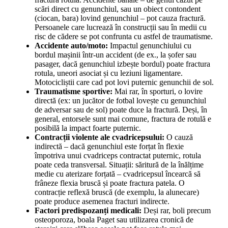
scări direct cu genunchiul, sau un obiect contondent
(ciocan, bara) lovind genunchiul – pot cauza fractură.
Persoanele care lucrează în construcții sau în medii cu
risc de cădere se pot confrunta cu astfel de traumatisme.
Accidente auto/moto:
Impactul genunchiului cu
bordul mașinii într-un accident (de ex., la șofer sau
pasager, dacă genunchiul izbește bordul) poate fractura
rotula, uneori asociat și cu leziuni ligamentare.
Motocicliștii care cad pot lovi puternic genunchii de sol.
Traumatisme sportive:
Mai rar, în sporturi, o lovire
directă (ex: un jucător de fotbal lovește cu genunchiul
de adversar sau de sol) poate duce la fractură. Deși, în
general, entorsele sunt mai comune, fractura de rotulă e
posibilă la impact foarte puternic.
Contracții violente ale cvadricepsului:
O cauză
indirectă – dacă genunchiul este forțat în flexie
împotriva unui cvadriceps contractat puternic, rotula
poate ceda transversal. Situații: săritură de la înălțime
medie cu aterizare forțată – cvadricepsul încearcă să
frâneze flexia bruscă și poate fractura patela. O
contracție reflexă bruscă (de exemplu, la alunecare)
poate produce asemenea fracturi indirecte.
Factori predispozanți medicali:
Deși rar, boli precum
osteoporoza, boala Paget sau utilizarea cronică de