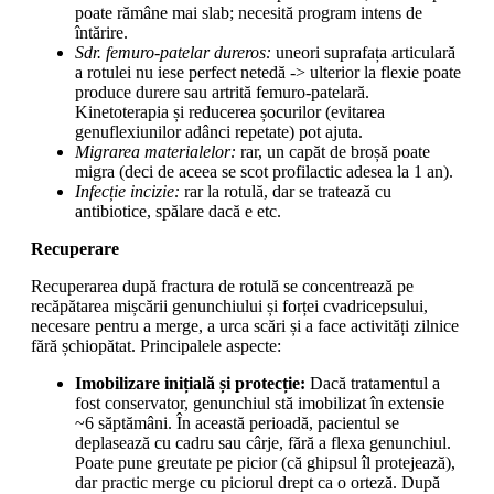
poate rămâne mai slab; necesită program intens de
întărire.
Sdr. femuro-patelar dureros:
uneori suprafața articulară
a rotulei nu iese perfect netedă -> ulterior la flexie poate
produce durere sau artrită femuro-patelară.
Kinetoterapia și reducerea șocurilor (evitarea
genuflexiunilor adânci repetate) pot ajuta.
Migrarea materialelor:
rar, un capăt de broșă poate
migra (deci de aceea se scot profilactic adesea la 1 an).
Infecție incizie:
rar la rotulă, dar se tratează cu
antibiotice, spălare dacă e etc.
Recuperare
Recuperarea după fractura de rotulă se concentrează pe
recăpătarea mișcării genunchiului și forței cvadricepsului,
necesare pentru a merge, a urca scări și a face activități zilnice
fără șchiopătat. Principalele aspecte:
Imobilizare inițială și protecție:
Dacă tratamentul a
fost conservator, genunchiul stă imobilizat în extensie
~6 săptămâni. În această perioadă, pacientul se
deplasează cu cadru sau cârje, fără a flexa genunchiul.
Poate pune greutate pe picior (că ghipsul îl protejează),
dar practic merge cu piciorul drept ca o orteză. După