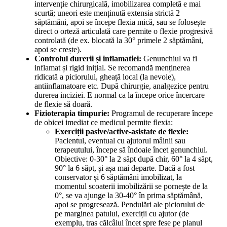
intervenție chirurgicală, imobilizarea completă e mai
scurtă; uneori este menținută extensia strictă 2
săptămâni, apoi se începe flexia mică, sau se folosește
direct o orteză articulată care permite o flexie progresivă
controlată (de ex. blocată la 30° primele 2 săptămâni,
apoi se crește).
Controlul durerii și inflamatiei:
Genunchiul va fi
inflamat și rigid inițial. Se recomandă menținerea
ridicată a piciorului, gheață local (la nevoie),
antiinflamatoare etc. După chirurgie, analgezice pentru
durerea inciziei. E normal ca la începe orice încercare
de flexie să doară.
Fizioterapia timpurie:
Programul de recuperare începe
de obicei imediat ce medicul permite flexia:
Exerciții pasive/active-asistate de flexie:
Pacientul, eventual cu ajutorul mâinii sau
terapeutului, începe să îndoaie încet genunchiul.
Obiective: 0-30° la 2 săpt după chir, 60° la 4 săpt,
90° la 6 săpt, și așa mai departe. Dacă a fost
conservator și 6 săptămâni imobilizat, la
momentul scoaterii imobilizării se pornește de la
0°, se va ajunge la 30-40° în prima săptămână,
apoi se progresează. Pendulări ale piciorului de
pe marginea patului, exerciții cu ajutor (de
exemplu, tras călcâiul încet spre fese pe planul