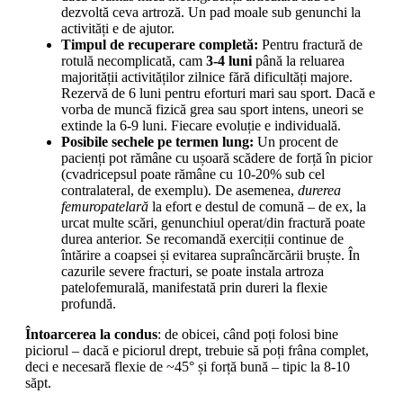
dezvoltă ceva artroză. Un pad moale sub genunchi la
activități e de ajutor.
Timpul de recuperare completă:
Pentru fractură de
rotulă necomplicată, cam
3-4 luni
până la reluarea
majorității activităților zilnice fără dificultăți majore.
Rezervă de 6 luni pentru eforturi mari sau sport. Dacă e
vorba de muncă fizică grea sau sport intens, uneori se
extinde la 6-9 luni. Fiecare evoluție e individuală.
Posibile sechele pe termen lung:
Un procent de
pacienți pot rămâne cu ușoară scădere de forță în picior
(cvadricepsul poate rămâne cu 10-20% sub cel
contralateral, de exemplu). De asemenea,
durerea
femuropatelară
la efort e destul de comună – de ex, la
urcat multe scări, genunchiul operat/din fractură poate
durea anterior. Se recomandă exerciții continue de
întărire a coapsei și evitarea supraîncărcării bruște. În
cazurile severe fracturi, se poate instala artroza
patelofemurală, manifestată prin dureri la flexie
profundă.
Întoarcerea la condus
: de obicei, când poți folosi bine
piciorul – dacă e piciorul drept, trebuie să poți frâna complet,
deci e necesară flexie de ~45° și forță bună – tipic la 8-10
săpt.