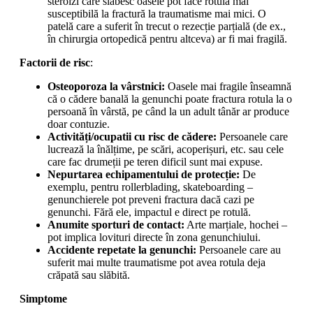
steroizi care slăbesc oasele pot face rotula mai
susceptibilă la fractură la traumatisme mai mici. O
patelă care a suferit în trecut o rezecție parțială (de ex.,
în chirurgia ortopedică pentru altceva) ar fi mai fragilă.
Factorii de risc
:
Osteoporoza la vârstnici:
Oasele mai fragile înseamnă
că o cădere banală la genunchi poate fractura rotula la o
persoană în vârstă, pe când la un adult tânăr ar produce
doar contuzie.
Activități/ocupatii cu risc de cădere:
Persoanele care
lucrează la înălțime, pe scări, acoperișuri, etc. sau cele
care fac drumeții pe teren dificil sunt mai expuse.
Nepurtarea echipamentului de protecție:
De
exemplu, pentru rollerblading, skateboarding –
genunchierele pot preveni fractura dacă cazi pe
genunchi. Fără ele, impactul e direct pe rotulă.
Anumite sporturi de contact:
Arte marțiale, hochei –
pot implica lovituri directe în zona genunchiului.
Accidente repetate la genunchi:
Persoanele care au
suferit mai multe traumatisme pot avea rotula deja
crăpată sau slăbită.
Simptome