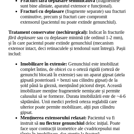
Fracturi fără deplasare semnificativă
(fragmentele
sunt bine aliniate, aparatul extensor e funcțional).
Fracturi cu deplasare
(fragmente separate) sau fracturi
cominutive, precum și fracturi care compromit
extensorul (pacientul nu poate extinde genunchiul).
Tratament conservator (nechirurgical):
Indicat în fracturile
fără deplasare
sau cu deplasare minimă (de ordinul 1-2 mm),
și în care pacientul poate extinde genunchiul (mecanism
extensor intact, deci retinaculele și tendonul sunt întregi). Pașii
includ:
Imobilizare în extensie:
Genunchiul este imobilizat
complet întins, de obicei cu o orteză rigidă (orteză de
genunchi blocată în extensie) sau un aparat gipsat (atela
gipsată posterioară + benzi sau cilindru gipsat) de la
șold până la gleznă, menținând piciorul drept. Această
imobilizare menține fragmentele nemișcate și permite
calusului să se formeze. Durata imobilizării este de ~4-6
săptămâni. Unii medici preferă orteza reglabilă care
ulterior poate permite mobilizare, alții pun cilindru
gipsat.
Menținerea extensorului relaxat:
Pacientul va fi
instruit să
nu flecteze genunchiul
deloc inițial. Poate
face ușor contracții izometrice ale cvadricepsului mai
târziu în imobilizare, dar atenție la fractură.