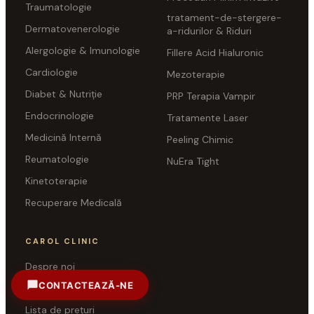
Traumatologie
tratament-de-stergere-
Dermatovenerologie
a-ridurilor & Riduri
Alergologie & Imunologie
Fillere Acid Hialuronic
Cardiologie
Mezoterapie
Diabet & Nutriție
PRP Terapia Vampir
Endocrinologie
Tratamente Laser
Medicină Internă
Peeling Chimic
Reumatologie
NuEra Tight
Kinetoterapie
Recuperare Medicală
CAROL CLINIC
Despre noi
CONTACTEAZĂ-NE
Echipa medicală
Sună acum
+40 371 71 61 61
Lista de prețuri