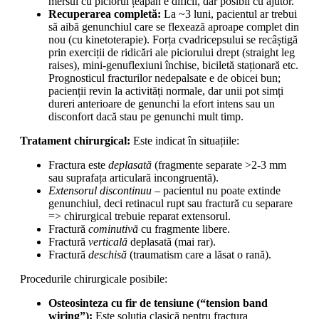
mersul cu piciorul țeapăn e dificil, dar posibil cu ajutor.
Recuperarea completă:
La ~3 luni, pacientul ar trebui
să aibă genunchiul care se flexează aproape complet din
nou (cu kinetoterapie). Forța cvadricepsului se recâștigă
prin exerciții de ridicări ale piciorului drept (straight leg
raises), mini-genuflexiuni închise, biciletă staționară etc.
Prognosticul fracturilor nedepalsate e de obicei bun;
pacienții revin la activități normale, dar unii pot simți
dureri anterioare de genunchi la efort intens sau un
disconfort dacă stau pe genunchi mult timp.
Tratament chirurgical:
Este indicat în situațiile:
Fractura este
deplasată
(fragmente separate >2-3 mm
sau suprafața articulară incongruentă).
Extensorul discontinuu
– pacientul nu poate extinde
genunchiul, deci retinacul rupt sau fractură cu separare
=> chirurgical trebuie reparat extensorul.
Fractură
cominutivă
cu fragmente libere.
Fractură
verticală
deplasată (mai rar).
Fractură
deschisă
(traumatism care a lăsat o rană).
Procedurile chirurgicale posibile:
Osteosinteza cu fir de tensiune (“tension band
wiring”):
Este soluția clasică pentru fractura