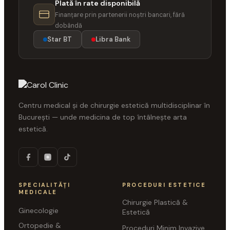
Plată în rate disponibilă
Finanțare prin partenerii noștri bancari, fără
dobândă
Star BT
Libra Bank
Centru medical și de chirurgie estetică multidisciplinar în
București — unde medicina de top întâlnește arta
estetică.
SPECIALITĂȚI
PROCEDURI ESTETICE
MEDICALE
Chirurgie Plastică &
Ginecologie
Estetică
Ortopedie &
Proceduri Minim Invazive