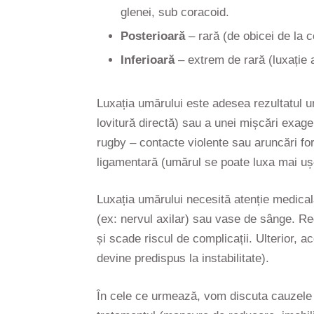
glenei, sub coracoid.
Posterioară
– rară (de obicei de la c
Inferioară
– extrem de rară (luxație ax
Luxația umărului este adesea rezultatul u
lovitură directă) sau a unei mișcări exager
rugby – contacte violente sau aruncări for
ligamentară (umărul se poate luxa mai ușo
Luxația umărului necesită atenție medical
(ex: nervul axilar) sau vase de sânge. Re
și scade riscul de complicații. Ulterior, 
devine predispus la instabilitate).
În cele ce urmează, vom discuta cauzele l