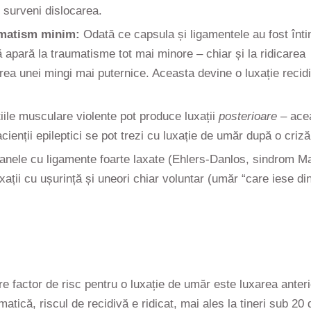
e surveni dislocarea.
aumatism minim:
Odată ce capsula și ligamentele au fost înti
 să apară la traumatisme tot mai minore – chiar și la ridicarea
rea unei mingi mai puternice. Aceasta devine o luxație recid
iile musculare violente pot produce luxații
posterioare
– ace
ienții epileptici se pot trezi cu luxație de umăr după o criză
nele cu ligamente foarte laxate (Ehlers-Danlos, sindrom M
uxații cu ușurință și uneori chiar voluntar (umăr “care iese di
e factor de risc pentru o luxație de umăr este luxarea anter
atică, riscul de recidivă e ridicat, mai ales la tineri sub 20 