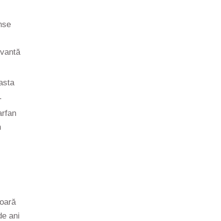
nse
ivantă
asta
.
arfan
n
ioară
de ani