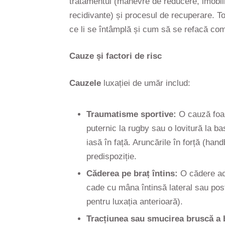
tratamentul (manevre de reducere, imobiliz
recidivante) și procesul de recuperare. Ton
ce li se întâmplă și cum să se refacă com
Cauze și factori de risc
Cauzele
luxației de umăr includ:
Traumatisme sportive:
O cauză foart
puternic la rugby sau o lovitură la ba
iasă în față. Aruncările în forță (han
predispoziție.
Căderea pe braț întins:
O cădere acc
cade cu mâna întinsă lateral sau pos
pentru luxația anterioară).
Tracțiunea sau smucirea bruscă a b