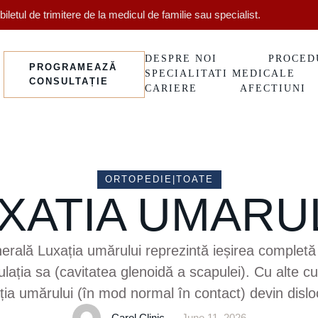
letul de trimitere de la medicul de familie sau specialist.
DESPRE NOI
PROCED
PROGRAMEAZĂ
SPECIALITATI MEDICALE
CONSULTAȚIE
CARIERE
AFECTIUNI
ORTOPEDIE|TOATE
XATIA UMARU
erală Luxația umărului reprezintă ieșirea completă 
lația sa (cavitatea glenoidă a scapulei). Cu alte c
ția umărului (în mod normal în contact) devin dislo
 este articulația cea mai mobilă a corpului, dar și
Carol Clinic
June 11, 2026