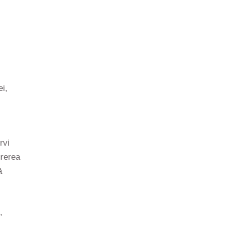
ei,
rvi
urerea
ă
,