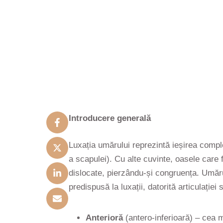
Introducere generală
Luxația umărului reprezintă ieșirea comple
a scapulei). Cu alte cuvinte, oasele care
dislocate, pierzându-și congruența. Umăru
predispusă la luxații, datorită articulație
Anterioră
(antero-inferioară) – cea 