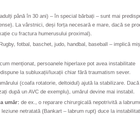
 adulți până în 30 ani) – în special bărbați – sunt mai predisp
 intense). La vârstnici, deși forța necesară e mare, dacă se pr
uxație cu fractura humerusului proximal).
ugby, fotbal, baschet, judo, handbal, baseball – implică miș
cum menționat, persoanele hiperlaxe pot avea instabilitate
dispune la subluxații/luxații chiar fără traumatism sever.
ărului (coafa rotatorie, deltoidul) ajută la stabilizare. Dacă
lizați după un AVC de exemplu), umărul devine mai instabil.
 la umăr:
de ex., o reparare chirurgicală nepotrivită a labrum
o leziune netratată (Bankart – labrum rupt) duce la instabilitat