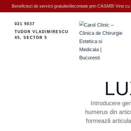
Beneficiezi de servicii gratuite/decontate prin CASMB! Vino cu bi
021 9037
TUDOR VLADIMIRESCU
45, SECTOR 5
LU
Introducere gen
humerus din articu
formează articula
congruența. Umărul