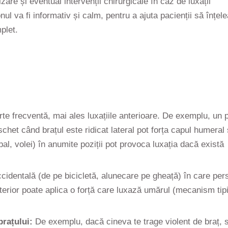
are și eventual intervenții chirurgicale în caz de luxații
ul va fi informativ și calm, pentru a ajuta pacienții să înțel
plet.
e frecventă, mai ales luxațiile anterioare. De exemplu, un p
schet când brațul este ridicat lateral pot forța capul humeral
dbal, volei) în anumite poziții pot provoca luxația dacă există
identală (de pe bicicletă, alunecare pe gheață) în care pe
terior poate aplica o forță care luxază umărul (mecanism tip
rațului:
De exemplu, dacă cineva te trage violent de braț, 