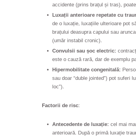
accidente (prins brațul și tras), poat
Luxații anterioare repetate cu tr
de o luxație, luxațiile ulterioare pot
brațului deasupra capului sau arunca
(umăr instabil cronic).
Convulsii sau șoc electric:
contracț
este o cauză rară, dar de exemplu pac
Hipermobilitate congenitală:
Persoa
sau doar “duble jointed”) pot suferi l
loc”).
Factorii de risc
:
Antecedente de luxație:
cel mai mar
anterioară. După o primă luxație traum