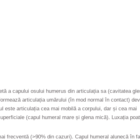
tă a capului osului humerus din articulația sa (cavitatea gl
 formează articulația umărului (în mod normal în contact) dev
l este articulația cea mai mobilă a corpului, dar și cea mai
i superficiale (capul humeral mare și glena mică). Luxația poate
mai frecventă (>90% din cazuri). Capul humeral alunecă în fa