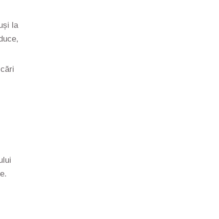
uși la
oduce,
cări
ului
e.