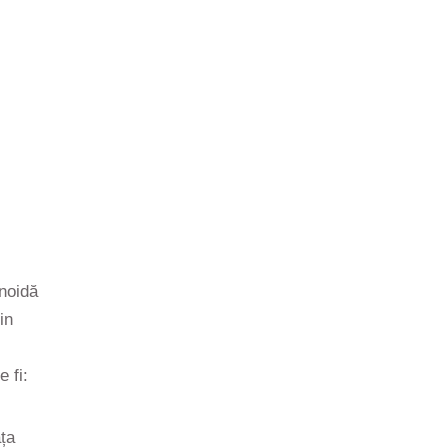
enoidă
in
 fi:
ța