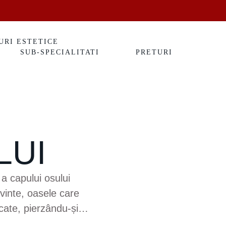
URI ESTETICE
SUB-SPECIALITATI
PRETURI
LUI
a capului osului
uvinte, oasele care
cate, pierzându-și
 cea mai predispusă