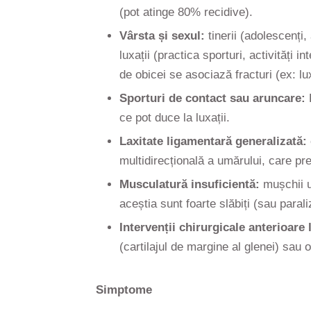
(pot atinge 80% recidive).
Vârsta și sexul:
tinerii (adolescenți,
luxații (practica sporturi, activități
de obicei se asociază fracturi (ex: l
Sporturi de contact sau aruncare:
R
ce pot duce la luxații.
Laxitate ligamentară generalizată:
multidirecțională a umărului, care pre
Musculatură insuficientă:
mușchii um
aceștia sunt foarte slăbiți (sau para
Intervenții chirurgicale anterioare
(cartilajul de margine al glenei) sau 
Simptome