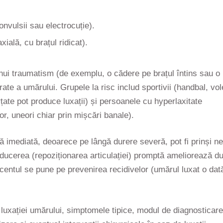
onvulsii sau electrocuție).
ială, cu brațul ridicat).
nui traumatism (de exemplu, o cădere pe brațul întins sau o
ate a umărului. Grupele la risc includ sportivii (handbal, vol
țate pot produce luxații) și persoanele cu hyperlaxitate
r, uneori chiar prin mișcări banale).
ă imediată, deoarece pe lângă durere severă, pot fi prinși ne
ducerea (repoziționarea articulației) promptă ameliorează d
accentul se pune pe prevenirea recidivelor (umărul luxat o dat
uxației umărului, simptomele tipice, modul de diagnosticare